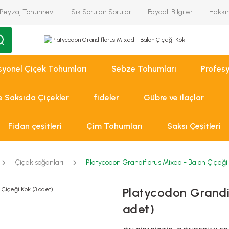
Peyzaj Tohumevi
Sık Sorulan Sorular
Faydalı Bilgiler
Hakkı
syonel Çiçek Tohumları
Sebze Tohumları
Profes
ve Saksıda Çiçekler
fideler
Gübre ve ilaçlar
Fidan çeşitleri
Çim Tohumları
Saksı Çeşitleri
Çiçek soğanları
Platycodon Grandiflorus Mixed - Balon Çiçeği 
Platycodon Grandif
adet)