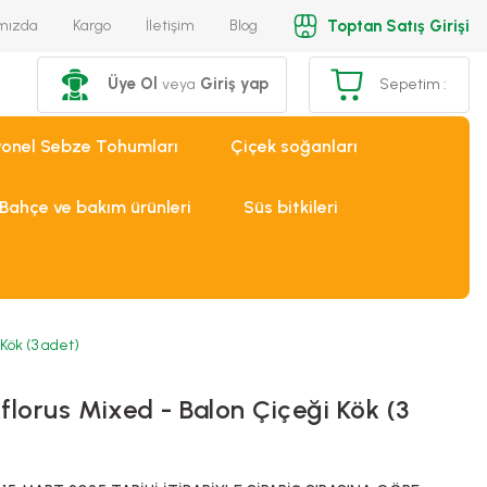
Toptan Satış Girişi
mızda
Kargo
İletişim
Blog
Üye Ol
Giriş yap
veya
Sepetim :
yonel Sebze Tohumları
Çiçek soğanları
Bahçe ve bakım ürünleri
Süs bitkileri
Kök (3 adet)
lorus Mixed - Balon Çiçeği Kök (3