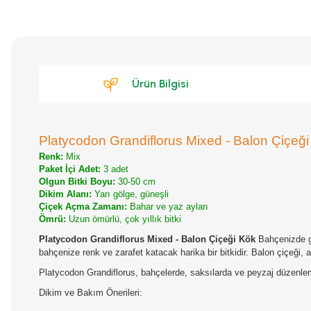
Ürün Bilgisi
Platycodon Grandiflorus Mixed - Balon Çiçeğ
Renk:
Mix
Paket İçi Adet:
3 adet
Olgun Bitki Boyu:
30-50 cm
Dikim Alanı:
Yarı gölge, güneşli
Çiçek Açma Zamanı:
Bahar ve yaz ayları
Ömrü:
Uzun ömürlü, çok yıllık bitki
Platycodon Grandiflorus Mixed - Balon Çiçeği Kök
Bahçenizde gö
bahçenize renk ve zarafet katacak harika bir bitkidir. Balon çiçeği,
Platycodon Grandiflorus, bahçelerde, saksılarda ve peyzaj düzenleme
Dikim ve Bakım Önerileri: