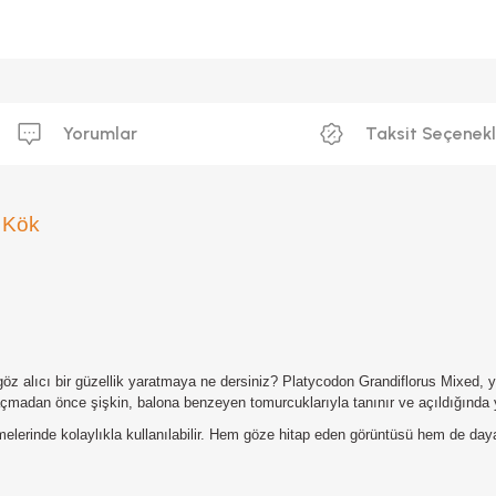
Yorumlar
Taksit Seçenekl
i Kök
z alıcı bir güzellik yaratmaya ne dersiniz? Platycodon Grandiflorus Mixed, ya
 açmadan önce şişkin, balona benzeyen tomurcuklarıyla tanınır ve açıldığında yı
lerinde kolaylıkla kullanılabilir. Hem göze hitap eden görüntüsü hem de dayan