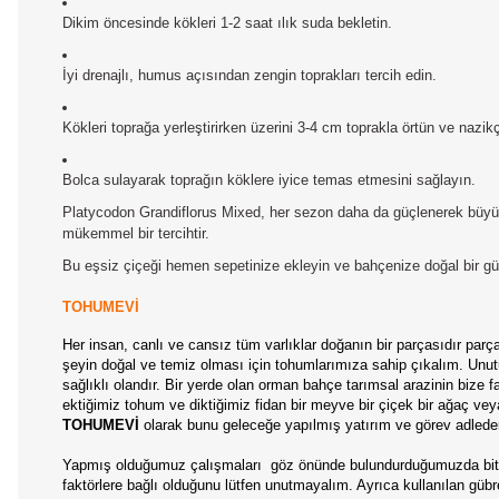
Dikim öncesinde kökleri 1-2 saat ılık suda bekletin.
İyi drenajlı, humus açısından zengin toprakları tercih edin.
Kökleri toprağa yerleştirirken üzerini 3-4 cm toprakla örtün ve nazikç
Bolca sulayarak toprağın köklere iyice temas etmesini sağlayın.
Platycodon Grandiflorus Mixed, her sezon daha da güçlenerek büyür 
mükemmel bir tercihtir.
Bu eşsiz çiçeği hemen sepetinize ekleyin ve bahçenize doğal bir güz
TOHUMEVİ
Her insan, canlı ve cansız tüm varlıklar doğanın bir parçasıdır par
şeyin doğal ve temiz olması için tohumlarımıza sahip çıkalım. Unutul
sağlıklı olandır. Bir yerde olan orman bahçe tarımsal arazinin bize
ektiğimiz tohum ve diktiğimiz fidan bir meyve bir çiçek bir ağaç ve
TOHUMEVİ
olarak bunu geleceğe yapılmış yatırım ve görev adleder
Yapmış olduğumuz çalışmaları göz önünde bulundurduğumuzda bitkile
faktörlere bağlı olduğunu lütfen unutmayalım. Ayrıca kullanılan gübr