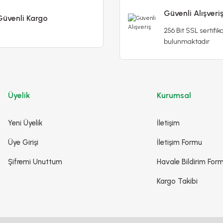
Güvenli Alışveri
Güvenli Kargo
256 Bit SSL sertifika
Convallaria Majalis Müge Çiçeği Beyaz İthal 25 cm
bulunmaktadır
550,00 TL
600,00 TL
yaz
Stokta Yok
Üyelik
Kurumsal
Yeni Üyelik
İletişim
Üye Girişi
İletişim Formu
Şifremi Unuttum
Havale Bildirim For
Kargo Takibi