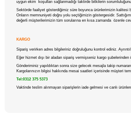
uygun ekim koşulları sağlanmadığı taktirde bitkilerin sorumluluğun
Sektörde faaliyet gösterdiğimiz süre boyunca ürünlerimizin kalitesi b
Onların memnuniyeti doğru yolu seçtiğimizin göstergesidir. Sattığımız
değerli müşterilerimizin tüm sorularına en kısa zamanda özenle ceva
KARGO
Sipariş verirken adres bilgileriniz doğruluğunu kontrol ediniz. Ayrın
Eğer hizmet dışı bir aladan sipariş vermişseniz kargo şubelerinden 
Gönderiminiz yapıldıktan sonra size gelecek mesajla takip numaranız
Kargolarınızın bilgisi hakkında mesai saatleri içerisinde müşteri temsi
Tel:0312 375 5373
Vaktinde teslim alınmayan siparişlerin iade gelmesi ve canlı ürünl
Bu ürünün fiyat bilgisi, resim, ürün açıklamalarında ve diğer konular
Görüş ve önerileriniz için teşekkür ederiz.
Ürün resmi kalitesiz, bozuk veya görüntülenemiyor.