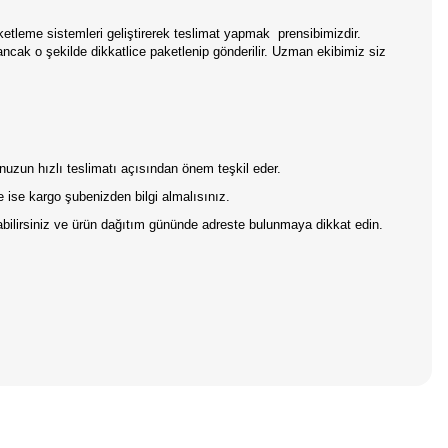
aketleme sistemleri geliştirerek teslimat yapmak prensibimizdir.
 ancak o şekilde dikkatlice paketlenip gönderilir. Uzman ekibimiz siz
onuzun hızlı teslimatı açısından önem teşkil eder.
 ise kargo şubenizden bilgi almalısınız.
pabilirsiniz ve ürün dağıtım gününde adreste bulunmaya dikkat edin.
iniz.