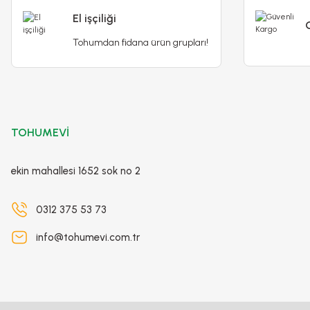
El işçiliği
Tohumdan fidana ürün grupları!
Dicentra Spectabilis Kök - Kanayan Kalpler Kök - Pembe Be
TOHUMEVİ
275,00 TL
ekin mahallesi 1652 sok no 2
Stokta Yok
0312 375 53 73
info@tohumevi.com.tr