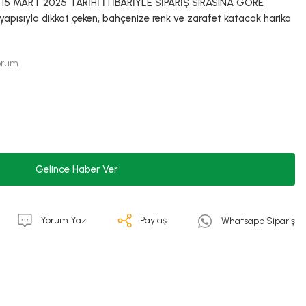
15 MART 2025 TARİHİ İTİBARİYLE SİPARİŞ SIRASINA GÖRE
 yapısıyla dikkat çeken, bahçenize renk ve zarafet katacak harika
Yorum
Gelince Haber Ver
Yorum Yaz
Paylaş
Whatsapp Sipariş