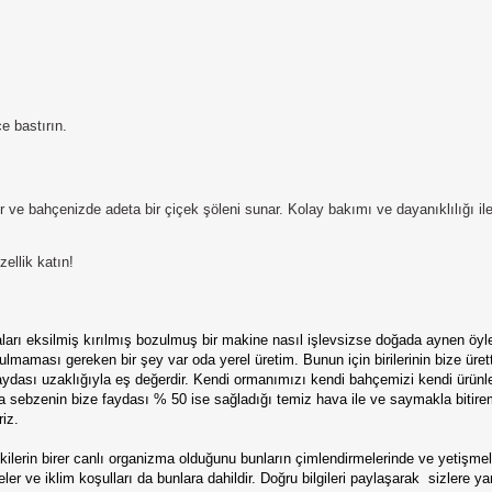
e bastırın.
ve bahçenizde adeta bir çiçek şöleni sunar. Kolay bakımı ve dayanıklılığı il
ellik katın!
çaları eksilmiş kırılmış bozulmuş bir makine nasıl işlevsizse doğada aynen öyl
maması gereken bir şey var oda yerel üretim. Bunun için birilerinin bize üret
 faydası uzaklığıyla eş değerdir. Kendi ormanımızı kendi bahçemizi kendi ürü
ya sebzenin bize faydası % 50 ise sağladığı temiz hava ile ve saymakla bitire
iz.
rin birer canlı organizma olduğunu bunların çimlendirmelerinde ve yetişmele
eler ve iklim koşulları da bunlara dahildir. Doğru bilgileri paylaşarak sizlere