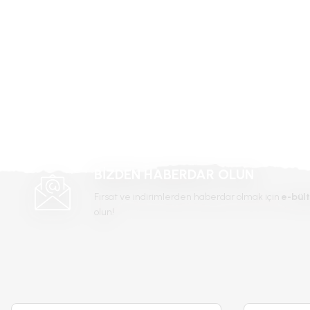
Ürün açıklamasında eksik bilgiler bulunuyor.
Ürün bilgilerinde hatalar bulunuyor.
Ürün fiyatı diğer sitelerden daha pahalı.
Bu ürüne benzer farklı alternatifler olmalı.
BİZDEN HABERDAR OLUN
Fırsat ve indirimlerden haberdar olmak için
e-bült
olun!