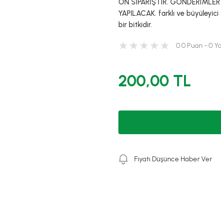
ÖN SİPARİŞTİR. GÖNDERİMLER 
YAPILACAK. farklı ve büyüleyici
bir bitkidir.
0.0 Puan - 0 
200,00 TL
Fiyatı Düşünce Haber Ver