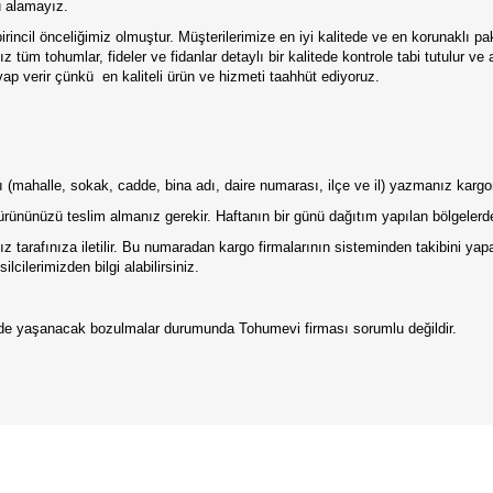
u alamayız.
irincil önceliğimiz olmuştur. Müşterilerimize en iyi kalitede ve en korunaklı p
 tüm tohumlar, fideler ve fidanlar detaylı bir kalitede kontrole tabi tutulur ve
p verir çünkü en kaliteli ürün ve hizmeti taahhüt ediyoruz.
tılı (mahalle, sokak, cadde, bina adı, daire numarası, ilçe ve il) yazmanız karg
ürününüzü teslim almanız gerekir. Haftanın bir günü dağıtım yapılan bölgelerde
 tarafınıza iletilir. Bu numaradan kargo firmalarının sisteminden takibini ya
lcilerimizden bilgi alabilirsiniz.
erde yaşanacak bozulmalar durumunda Tohumevi firması sorumlu değildir.
da yetersiz gördüğünüz noktaları öneri formunu kullanarak tarafımıza iletebilirs
Bu ürüne ilk yorumu siz yapın!