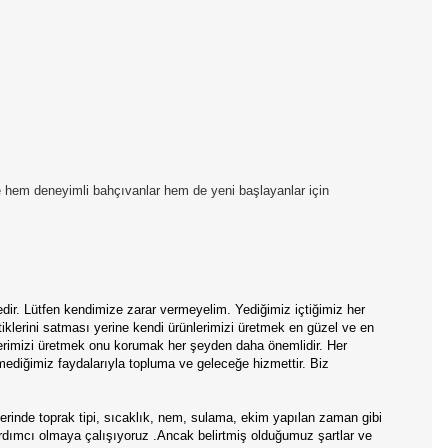
e hem deneyimli bahçıvanlar hem de yeni başlayanlar için
edir. Lütfen kendimize zarar vermeyelim. Yediğimiz içtiğimiz her
tiklerini satması yerine kendi ürünlerimizi üretmek en güzel ve en
nlerimizi üretmek onu korumak her şeyden daha önemlidir. Her
mediğimiz faydalarıyla topluma ve geleceğe hizmettir. Biz
rinde toprak tipi, sıcaklık, nem, sulama, ekim yapılan zaman gibi
 yardımcı olmaya çalışıyoruz .Ancak belirtmiş olduğumuz şartlar ve