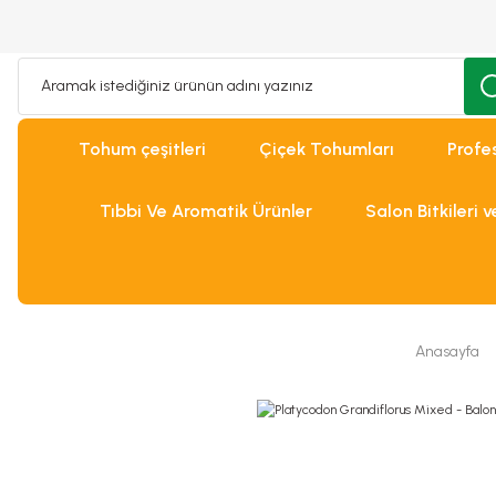
Tohum çeşitleri
Çiçek Tohumları
Profe
Tıbbi Ve Aromatik Ürünler
Salon Bitkileri 
Anasayfa