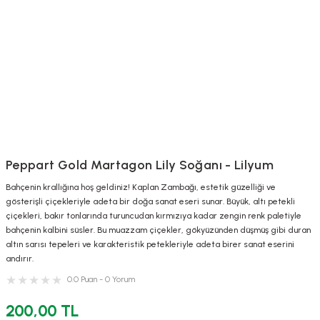
Peppart Gold Martagon Lily Soğanı - Lilyum
Bahçenin krallığına hoş geldiniz! Kaplan Zambağı, estetik güzelliği ve
gösterişli çiçekleriyle adeta bir doğa sanat eseri sunar. Büyük, altı petekli
çiçekleri, bakır tonlarında turuncudan kırmızıya kadar zengin renk paletiyle
bahçenin kalbini süsler. Bu muazzam çiçekler, gökyüzünden düşmüş gibi duran
altın sarısı tepeleri ve karakteristik petekleriyle adeta birer sanat eserini
andırır.
0.0 Puan - 0 Yorum
200,00 TL