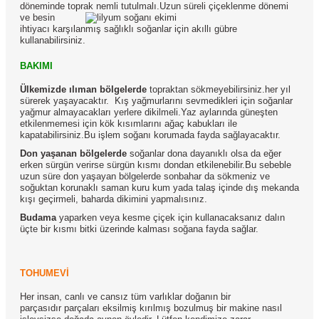
döneminde toprak nemli tutulmalı.
Uzun süreli çiçeklenme dönemi
ve besin
ihtiyacı karşılanmış sağlıklı soğanlar için akıllı gübre
kullanabilirsiniz.
BAKIMI
Ülkemizde ılıman bölgelerde
topraktan sökmeyebilirsiniz.her yıl
sürerek yaşayacaktır. Kış yağmurlarını sevmedikleri için soğanlar
yağmur almayacakları yerlere dikilmeli.Yaz aylarında güneşten
etkilenmemesi için kök kısımlarını ağaç kabukları ile
kapatabilirsiniz.Bu işlem soğanı korumada fayda sağlayacaktır.
Don yaşanan bölgelerde
soğanlar dona dayanıklı olsa da eğer
erken sürgün verirse sürgün kısmı dondan etkilenebilir.Bu sebeble
uzun süre don yaşayan bölgelerde sonbahar da sökmeniz ve
soğuktan korunaklı saman kuru kum yada talaş içinde dış mekanda
kışı geçirmeli, baharda dikimini yapmalısınız.
Budama
yaparken veya kesme çiçek için kullanacaksanız dalın
üçte bir kısmı bitki üzerinde kalması soğana fayda sağlar.
TOHUMEVİ
Her insan, canlı ve cansız tüm varlıklar doğanın bir
parçasıdır parçaları eksilmiş kırılmış bozulmuş bir makine nasıl