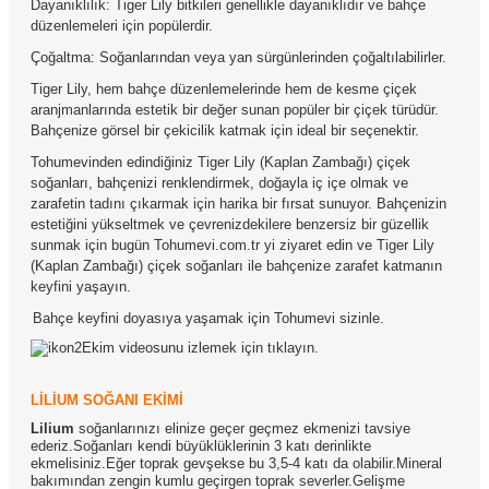
Dayanıklılık: Tiger Lily bitkileri genellikle dayanıklıdır ve bahçe
düzenlemeleri için popülerdir.
Çoğaltma: Soğanlarından veya yan sürgünlerinden çoğaltılabilirler.
Tiger Lily, hem bahçe düzenlemelerinde hem de kesme çiçek
aranjmanlarında estetik bir değer sunan popüler bir çiçek türüdür.
Bahçenize görsel bir çekicilik katmak için ideal bir seçenektir.
Tohumevinden edindiğiniz Tiger Lily (Kaplan Zambağı) çiçek
soğanları, bahçenizi renklendirmek, doğayla iç içe olmak ve
zarafetin tadını çıkarmak için harika bir fırsat sunuyor. Bahçenizin
estetiğini yükseltmek ve çevrenizdekilere benzersiz bir güzellik
sunmak için bugün Tohumevi.com.tr yi ziyaret edin ve Tiger Lily
(Kaplan Zambağı) çiçek soğanları ile bahçenize zarafet katmanın
keyfini yaşayın.
Bahçe keyfini doyasıya yaşamak için Tohumevi sizinle.
Ekim videosunu izlemek için tıklayın.
LİLİUM SOĞANI EKİMİ
Lilium
soğanlarınızı elinize geçer geçmez ekmenizi tavsiye
ederiz.Soğanları kendi büyüklüklerinin 3 katı derinlikte
ekmelisiniz.Eğer toprak gevşekse bu 3,5-4 katı da olabilir.Mineral
bakımından zengin kumlu geçirgen toprak severler.Gelişme