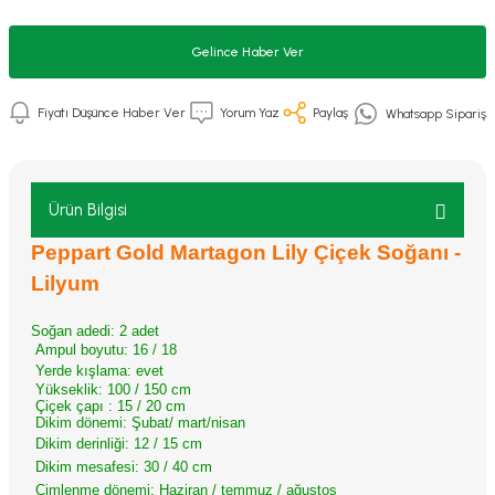
Gelince Haber Ver
Fiyatı Düşünce Haber Ver
Yorum Yaz
Paylaş
Whatsapp Sipariş
Ürün Bilgisi
Peppart Gold Martagon
Lily Çiçek Soğanı -
Lilyum
Soğan adedi: 2 adet
Ampul boyutu: 16 / 18
Yerde kışlama: evet
Yükseklik: 100 / 150 cm
Çiçek çapı : 15 / 20 cm
Dikim dönemi: Şubat/ mart/nisan
Dikim derinliği: 12 / 15 cm
Dikim mesafesi: 30 / 40 cm
Çimlenme dönemi: Haziran / temmuz / ağustos