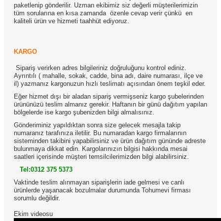
paketlenip gönderilir. Uzman ekibimiz siz değerli müşterilerimizin
tüm sorularına en kısa zamanda özenle cevap verir çünkü en
kaliteli ürün ve hizmeti taahhüt ediyoruz.
KARGO
Sipariş verirken adres bilgileriniz doğruluğunu kontrol ediniz.
Ayrıntılı ( mahalle, sokak, cadde, bina adı, daire numarası, ilçe ve
il) yazmanız kargonuzun hızlı teslimatı açısından önem teşkil eder.
Eğer hizmet dışı bir aladan sipariş vermişseniz kargo şubelerinden
ürününüzü teslim almanız gerekir. Haftanın bir günü dağıtım yapılan
bölgelerde ise kargo şubenizden bilgi almalısınız.
Gönderiminiz yapıldıktan sonra size gelecek mesajla takip
numaranız tarafınıza iletilir. Bu numaradan kargo firmalarının
sisteminden takibini yapabilirsiniz ve ürün dağıtım gününde adreste
bulunmaya dikkat edin. Kargolarınızın bilgisi hakkında mesai
saatleri içerisinde müşteri temsilcilerimizden bilgi alabilirsiniz.
Tel:0312 375 5373
Vaktinde teslim alınmayan siparişlerin iade gelmesi ve canlı
ürünlerde yaşanacak bozulmalar durumunda Tohumevi firması
sorumlu değildir.
Ekim videosu