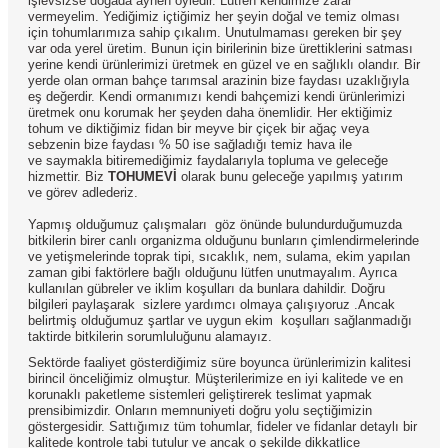
işlevsizse doğada aynen öyledir. Lütfen kendimize zarar
vermeyelim. Yediğimiz içtiğimiz her şeyin doğal ve temiz olması
için tohumlarımıza sahip çıkalım. Unutulmaması gereken bir şey
var oda yerel üretim. Bunun için birilerinin bize ürettiklerini satması
yerine kendi ürünlerimizi üretmek en güzel ve en sağlıklı olandır. Bir
yerde olan orman bahçe tarımsal arazinin bize faydası uzaklığıyla
eş değerdir. Kendi ormanımızı kendi bahçemizi kendi ürünlerimizi
üretmek onu korumak her şeyden daha önemlidir. Her ektiğimiz
tohum ve diktiğimiz fidan bir meyve bir çiçek bir ağaç veya
sebzenin bize faydası % 50 ise sağladığı temiz hava ile
ve saymakla bitiremediğimiz faydalarıyla topluma ve geleceğe
hizmettir. Biz
TOHUMEVİ
olarak bunu geleceğe yapılmış yatırım
ve görev adlederiz.
Yapmış olduğumuz çalışmaları göz önünde bulundurduğumuzda
bitkilerin birer canlı organizma olduğunu bunların çimlendirmelerinde
ve yetişmelerinde toprak tipi, sıcaklık, nem, sulama, ekim yapılan
zaman gibi faktörlere bağlı olduğunu lütfen unutmayalım. Ayrıca
kullanılan gübreler ve iklim koşulları da bunlara dahildir. Doğru
bilgileri paylaşarak sizlere yardımcı olmaya çalışıyoruz .Ancak
belirtmiş olduğumuz şartlar ve uygun ekim koşulları sağlanmadığı
taktirde bitkilerin sorumluluğunu alamayız.
Sektörde faaliyet gösterdiğimiz süre boyunca ürünlerimizin kalitesi
birincil önceliğimiz olmuştur. Müşterilerimize en iyi kalitede ve en
korunaklı paketleme sistemleri geliştirerek teslimat yapmak
prensibimizdir. Onların memnuniyeti doğru yolu seçtiğimizin
göstergesidir. Sattığımız tüm tohumlar, fideler ve fidanlar detaylı bir
kalitede kontrole tabi tutulur ve ancak o şekilde dikkatlice