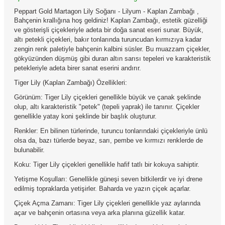
Peppart Gold Martagon Lily Soğanı - Lilyum - Kaplan Zambağı ,
Bahçenin krallığına hoş geldiniz! Kaplan Zambağı, estetik güzelliği
ve gösterişli çiçekleriyle adeta bir doğa sanat eseri sunar. Büyük,
altı petekli çiçekleri, bakır tonlarında turuncudan kırmızıya kadar
zengin renk paletiyle bahçenin kalbini süsler.
Bu muazzam çiçekler,
gökyüzünden düşmüş gibi duran altın sarısı tepeleri ve karakteristik
petekleriyle adeta birer sanat eserini andırır.
Tiger Lily (Kaplan Zambağı) Özellikleri:
Görünüm: Tiger Lily çiçekleri genellikle büyük ve çanak şeklinde
olup, altı karakteristik "petek" (tepeli yaprak) ile tanınır. Çiçekler
genellikle yatay koni şeklinde bir başlık oluşturur.
Renkler: En bilinen türlerinde, turuncu tonlarındaki çiçekleriyle ünlü
olsa da, bazı türlerde beyaz, sarı, pembe ve kırmızı renklerde de
bulunabilir.
Koku: Tiger Lily çiçekleri genellikle hafif tatlı bir kokuya sahiptir.
Yetişme Koşulları: Genellikle güneşi seven bitkilerdir ve iyi drene
edilmiş topraklarda yetişirler. Baharda ve yazın çiçek açarlar.
Çiçek Açma Zamanı: Tiger Lily çiçekleri genellikle yaz aylarında
açar ve bahçenin ortasına veya arka planına güzellik katar.