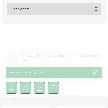
Yorum Yaz
Önerileriniz
Bu ürünün fiyat bilgisi, resim, ürün açıklamalarında ve diğer
konularda yetersiz gördüğünüz noktaları öneri formunu kullanarak
tarafımıza iletebilirsiniz.
Görüş ve önerileriniz için teşekkür ederiz.
Ürün resmi kalitesiz, bozuk veya görüntülenemiyor.
BİZDEN HABERDAR OLUN
Ürün açıklamasında eksik bilgiler bulunuyor.
Fırsat ve indirimlerden haberdar olmak için
e-bülten’e
kayıt
Ürün bilgilerinde hatalar bulunuyor.
olun!
Ürün fiyatı diğer sitelerden daha pahalı.
Bu ürüne benzer farklı alternatifler olmalı.
Gönder