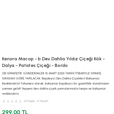
Kenora Macop - b Dev Dahlia Yıldız Çiçeği Kök -
Dalya - Patates Çiçeği - Bordo
ÖN SİPARİŞTİR. GÖNDERİMLER 15 MART 2025 TARİHİ İTİBARİYLE SİPARİŞ
SIRASINA GÖRE YAPILACAK. Büyüleyici Dev Dahlia Çiçekleri! Bahçenizi
Renklendirin! Tohumevi olarak, bahçenizi büyüleyici bir güzellikle donatmanın
zamanı geldi! Yepyeni dev dahlia çiçek yumrularımızla tanışın ve bahçenizi
renklendirin.
0.0 Puan - 0 Yorum
299,00 TL