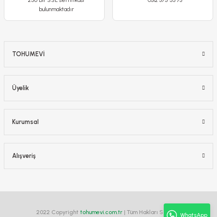
256 Bit SSL sertifikası
0312 375 53 73
Stokta Yok
bulunmaktadır
-%22
TOHUMEVİ
Üyelik
Kurumsal
Alışveriş
2022 Copyright
tohumevi.com.tr
| Tüm Hakları Saklıdır.
WhatsApp