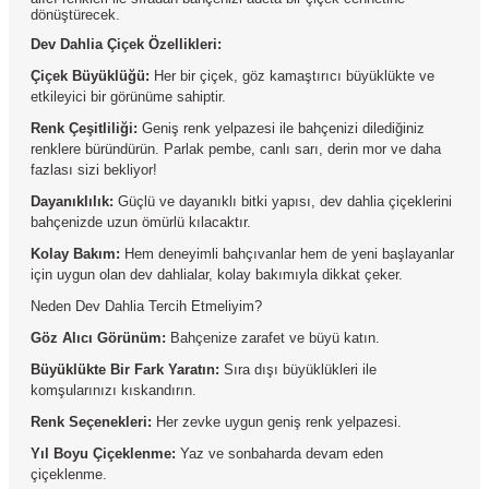
dönüştürecek.
Dev Dahlia Çiçek
Özellikleri:
Çiçek Büyüklüğü:
Her bir çiçek, göz kamaştırıcı büyüklükte ve
etkileyici bir görünüme sahiptir.
Renk Çeşitliliği:
Geniş renk yelpazesi ile bahçenizi dilediğiniz
renklere büründürün. Parlak pembe, canlı sarı, derin mor ve daha
fazlası sizi bekliyor!
Dayanıklılık:
Güçlü ve dayanıklı bitki yapısı, dev dahlia çiçeklerini
bahçenizde uzun ömürlü kılacaktır.
Kolay Bakım:
Hem deneyimli bahçıvanlar hem de yeni başlayanlar
için uygun olan dev dahlialar, kolay bakımıyla dikkat çeker.
Neden Dev Dahlia Tercih Etmeliyim?
Göz Alıcı Görünüm:
Bahçenize zarafet ve büyü katın.
Büyüklükte Bir Fark Yaratın:
Sıra dışı büyüklükleri ile
komşularınızı kıskandırın.
Renk Seçenekleri:
Her zevke uygun geniş renk yelpazesi.
Yıl Boyu Çiçeklenme:
Yaz ve sonbaharda devam eden
çiçeklenme.