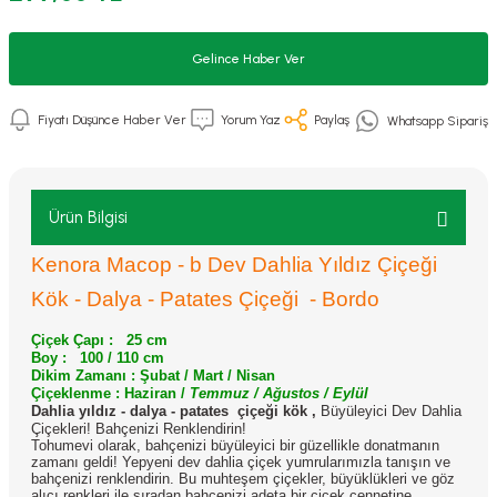
Gelince Haber Ver
Fiyatı Düşünce Haber Ver
Yorum Yaz
Paylaş
Whatsapp Sipariş
Ürün Bilgisi
Kenora Macop - b Dev Dahlia Yıldız Çiçeği
Kök - Dalya - Patates Çiçeği - Bordo
Çiçek Çapı : 25 cm
Boy : 100 / 110 cm
Dikim Zamanı : Şubat / Mart / Nisan
Çiçeklenme : Haziran /
Temmuz / Ağustos / Eylül
Dahlia yıldız - dalya - patates çiçeği kök ,
Büyüleyici Dev Dahlia
Çiçekleri! Bahçenizi Renklendirin!
Tohumevi olarak, bahçenizi büyüleyici bir güzellikle donatmanın
zamanı geldi! Yepyeni dev dahlia çiçek yumrularımızla tanışın ve
bahçenizi renklendirin. Bu muhteşem çiçekler, büyüklükleri ve göz
alıcı renkleri ile sıradan bahçenizi adeta bir çiçek cennetine