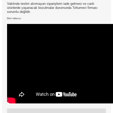
Vaktinde teslim alınmayan siparişlerin iade gelmesi ve canlı
ürünlerde yaşanacak bozulmalar durumunda Tohumevi firması
sorumlu değildir.
Ekim videosu