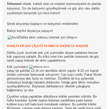
Tohumevi
olarak, kaliteli ürün ve müşteri memnuniyetini ön planda
tutuyoruz. Siz de bahçenizi güzelleştirmek ve göz alıcı dev dahlia
çiçekleriyle tanışmak için bize katılın!
Şimdi alışverişe başlayın ve bahçenizi renklendirin
Bahçe keyfini doyasıya yaşayın!
Dahlia ekim videosu izlemek için tıklayın.
DAHLİA YILDIZ ÇİÇEĞİ YUMRUSU EKİMİ VE BAKIMI
Dahlia çiçek üzerinde pek çok yumrudan oluşan patatese benzer
kök yapısına sahiptir. Bu kökü ister tüm şekilde isterseniz de göz
takibi yapıp bölerek de ekim yapabilirsiniz.
Kök yumruların
yatay bir şekilde 12-16 cm derinlikte ekimi yapılır. 8-10 cm toprak
örtülen yumrular bastırarak sıkıştırılır. Can suyu verilir. Fakat filizler
görününceye dek fazla su verilmez. Özellikle de kış aylarında.
Geliştikçe boşluğu toprakla doldurulur. İsteğe göre dikim mesafesi
ayarlayabilirsiniz. Boylanan dahlialarınızı destek çubuğuyla
bağlamanız iyi olur.
Çiçekleri solup yaprakları dökülünce kökler yerinden sökülür. Bir
hafta kurutulur. İçinde naylon bulunan sandıklara yada karton
kolilere kuru torf tada kum konularak saklanır. Bu şekilde kökler
filizlenme, çürüme yada donma yapmaz. Serin bir yerde kasa yada