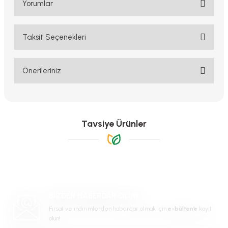
Yorumlar
Taksit Seçenekleri
Bu ürüne ilk yorumu siz yapın!
Yorum Yaz
Önerileriniz
Bu ürünün fiyat bilgisi, resim, ürün açıklamalarında ve diğer
konularda yetersiz gördüğünüz noktaları öneri formunu kullanarak
tarafımıza iletebilirsiniz.
Görüş ve önerileriniz için teşekkür ederiz.
Tavsiye Ürünler
Ürün resmi kalitesiz, bozuk veya görüntülenemiyor.
Ürün açıklamasında eksik bilgiler bulunuyor.
Ürün bilgilerinde hatalar bulunuyor.
-%22
Ürün fiyatı diğer sitelerden daha pahalı.
BİZDEN HABERDAR OLUN
Bu ürüne benzer farklı alternatifler olmalı.
Fırsat ve indirimlerden haberdar olmak için
e-bülten’e
kayıt
olun!