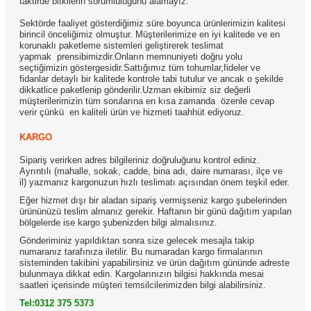
taktirde bitkilerin sorumluluğunu alamayız.
Sektörde faaliyet gösterdiğimiz süre boyunca ürünlerimizin kalitesi
birincil önceliğimiz olmuştur. Müşterilerimize en iyi kalitede ve en
korunaklı paketleme sistemleri geliştirerek teslimat
yapmak prensibimizdir.Onların memnuniyeti doğru yolu
seçtiğimizin göstergesidir.Sattığımız tüm tohumlar,fideler ve
fidanlar detaylı bir kalitede kontrole tabi tutulur ve ancak o şekilde
dikkatlice paketlenip gönderilir.Uzman ekibimiz siz değerli
müşterilerimizin tüm sorularına en kısa zamanda özenle cevap
verir çünkü en kaliteli ürün ve hizmeti taahhüt ediyoruz.
KARGO
Sipariş verirken adres bilgileriniz doğruluğunu kontrol ediniz.
Ayrıntılı (mahalle, sokak, cadde, bina adı, daire numarası, ilçe ve
il) yazmanız kargonuzun hızlı teslimatı açısından önem teşkil eder.
Eğer hizmet dışı bir aladan sipariş vermişseniz kargo şubelerinden
ürününüzü teslim almanız gerekir. Haftanın bir günü dağıtım yapılan
bölgelerde ise kargo şubenizden bilgi almalısınız.
Gönderiminiz yapıldıktan sonra size gelecek mesajla takip
numaranız tarafınıza iletilir. Bu numaradan kargo firmalarının
sisteminden takibini yapabilirsiniz ve ürün dağıtım gününde adreste
bulunmaya dikkat edin. Kargolarınızın bilgisi hakkında mesai
saatleri içerisinde müşteri temsilcilerimizden bilgi alabilirsiniz.
Tel:0312 375 5373