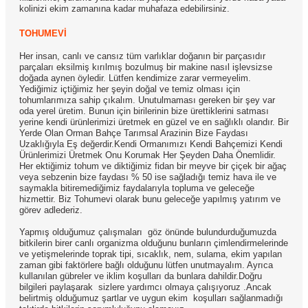
kolinizi ekim zamanına kadar muhafaza edebilirsiniz.
TOHUMEVİ
Her insan, canlı ve cansız tüm varlıklar doğanın bir parçasıdır
parçaları eksilmiş kırılmış bozulmuş bir makine nasıl işlevsizse
doğada aynen öyledir. Lütfen kendimize zarar vermeyelim.
Yediğimiz içtiğimiz her şeyin doğal ve temiz olması için
tohumlarımıza sahip çıkalım. Unutulmaması gereken bir şey var
oda yerel üretim. Bunun için birilerinin bize ürettiklerini satması
yerine kendi ürünlerimizi üretmek en güzel ve en sağlıklı olandır. Bir
Yerde Olan Orman Bahçe Tarımsal Arazinin Bize Faydası
Uzaklığıyla Eş değerdir.Kendi Ormanımızı Kendi Bahçemizi Kendi
Ürünlerimizi Üretmek Onu Korumak Her Şeyden Daha Önemlidir.
Her ektiğimiz tohum ve diktiğimiz fidan bir meyve bir çiçek bir ağaç
veya sebzenin bize faydası % 50 ise sağladığı temiz hava ile ve
saymakla bitiremediğimiz faydalarıyla topluma ve geleceğe
hizmettir. Biz Tohumevi olarak bunu geleceğe yapılmış yatırım ve
görev adlederiz.
Yapmış olduğumuz çalışmaları göz önünde bulundurduğumuzda
bitkilerin birer canlı organizma olduğunu bunların çimlendirmelerinde
ve yetişmelerinde toprak tipi, sıcaklık, nem, sulama, ekim yapılan
zaman gibi faktörlere bağlı olduğunu lütfen unutmayalım. Ayrıca
kullanılan gübreler ve iklim koşulları da bunlara dahildir.Doğru
bilgileri paylaşarak sizlere yardımcı olmaya çalışıyoruz .Ancak
belirtmiş olduğumuz şartlar ve uygun ekim koşulları sağlanmadığı