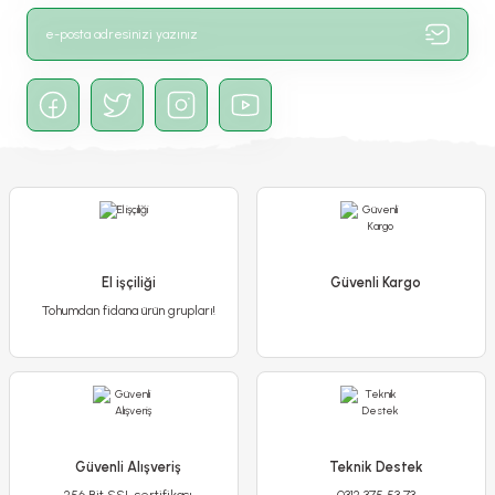
Gönder
El işçiliği
Güvenli Kargo
Tohumdan fidana ürün grupları!
Cafe au Lait Rose Dev Dahlia Yıldız Çiçeği Kök - Dalya - Patates Çiçeği - Fu
575,00 TL
450,00 TL
Güvenli Alışveriş
Teknik Destek