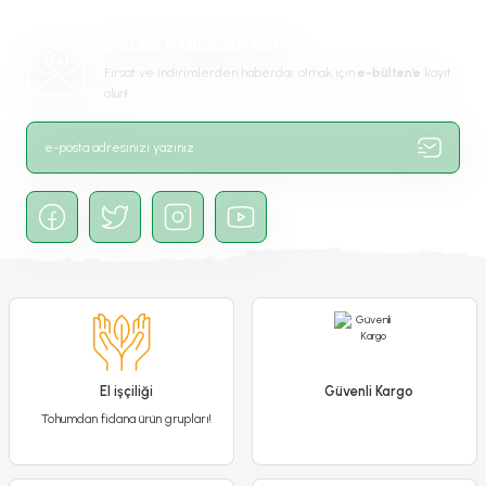
Ürün resmi kalitesiz, bozuk veya görüntülenemiyor.
BİZDEN HABERDAR OLUN
Ürün açıklamasında eksik bilgiler bulunuyor.
Fırsat ve indirimlerden haberdar olmak için
e-bülten’e
kayıt
Ürün bilgilerinde hatalar bulunuyor.
olun!
Ürün fiyatı diğer sitelerden daha pahalı.
Bu ürüne benzer farklı alternatifler olmalı.
Gönder
El işçiliği
Güvenli Kargo
Tohumdan fidana ürün grupları!