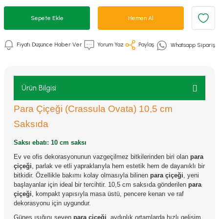
Sepete Ekle
Hemen Al
Fiyatı Düşünce Haber Ver
Yorum Yaz
Paylaş
Whatsapp Sipariş
Ürün Bilgisi
Para Çiçeği (Crassula Ovata) 10,5 cm
Saksıda
Saksı ebatı: 10 cm saksı
Ev ve ofis dekorasyonunun vazgeçilmez bitkilerinden biri olan
para
çiçeği
, parlak ve etli yapraklarıyla hem estetik hem de dayanıklı bir
bitkidir. Özellikle bakımı kolay olmasıyla bilinen
para çiçeği
, yeni
başlayanlar için ideal bir tercihtir. 10,5 cm saksıda gönderilen
para
çiçeği
, kompakt yapısıyla masa üstü, pencere kenarı ve raf
dekorasyonu için uygundur.
Güneş ışığını seven
para çiçeği
, aydınlık ortamlarda hızlı gelişim