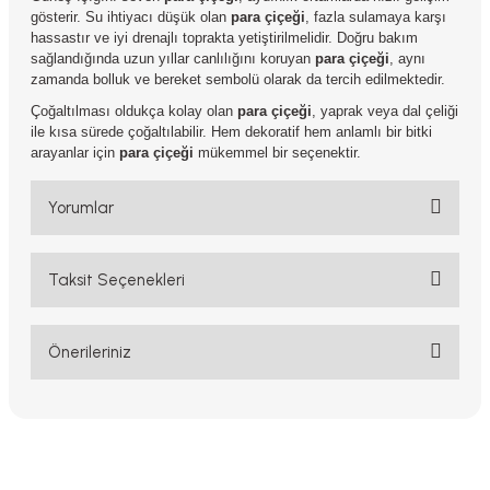
gösterir. Su ihtiyacı düşük olan
para çiçeği
, fazla sulamaya karşı
hassastır ve iyi drenajlı toprakta yetiştirilmelidir. Doğru bakım
sağlandığında uzun yıllar canlılığını koruyan
para çiçeği
, aynı
zamanda bolluk ve bereket sembolü olarak da tercih edilmektedir.
Çoğaltılması oldukça kolay olan
para çiçeği
, yaprak veya dal çeliği
ile kısa sürede çoğaltılabilir. Hem dekoratif hem anlamlı bir bitki
arayanlar için
para çiçeği
mükemmel bir seçenektir.
Yorumlar
Taksit Seçenekleri
Bu ürüne ilk yorumu siz yapın!
Yorum Yaz
Önerileriniz
Bu ürünün fiyat bilgisi, resim, ürün açıklamalarında ve diğer
konularda yetersiz gördüğünüz noktaları öneri formunu kullanarak
tarafımıza iletebilirsiniz.
Görüş ve önerileriniz için teşekkür ederiz.