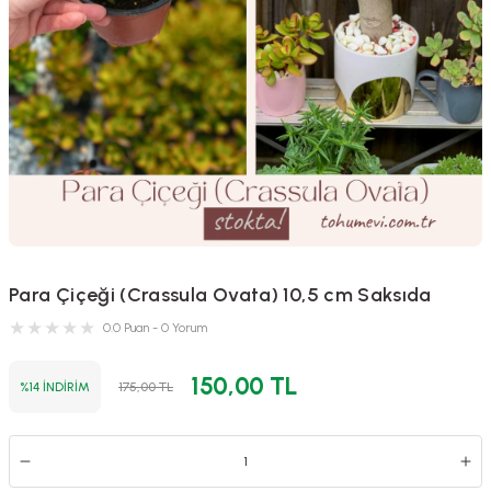
Para Çiçeği (Crassula Ovata) 10,5 cm Saksıda
0.0 Puan - 0 Yorum
150,00 TL
%14 İNDİRİM
175,00 TL