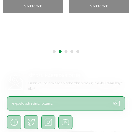
Stokta Yok
Stokta Yok
BİZDEN HABERDAR OLUN
Fırsat ve indirimlerden haberdar olmak için
e-bülten’e
kayıt
olun!