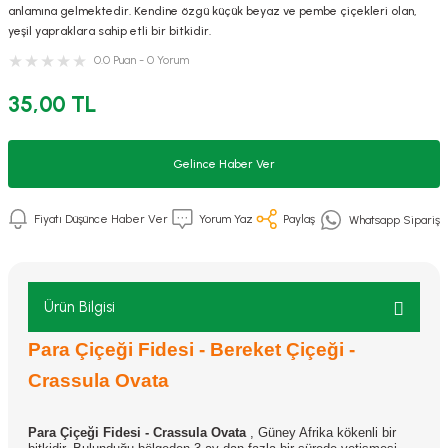
anlamına gelmektedir. Kendine özgü küçük beyaz ve pembe çiçekleri olan,
yeşil yapraklara sahip etli bir bitkidir.
0.0 Puan - 0 Yorum
35,00 TL
Gelince Haber Ver
Fiyatı Düşünce Haber Ver
Yorum Yaz
Paylaş
Whatsapp Sipariş
Ürün Bilgisi
Para Çiçeği Fidesi - Bereket Çiçeği -
Crassula Ovata
Para Çiçeği Fidesi - Crassula Ovata
, Güney Afrika kökenli bir