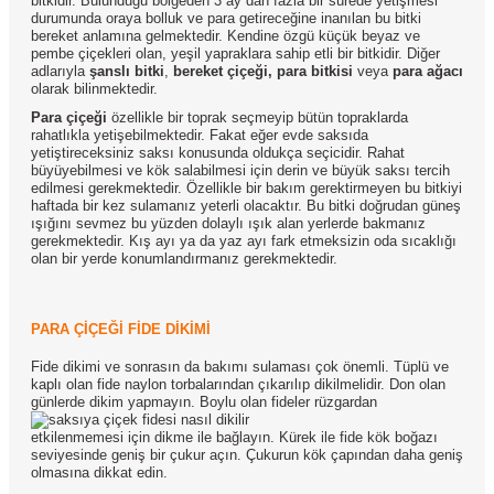
bitkidir. Bulunduğu bölgeden 3 ay dan fazla bir sürede yetişmesi
durumunda oraya bolluk ve para getireceğine inanılan bu bitki
bereket anlamına gelmektedir. Kendine özgü küçük beyaz ve
pembe çiçekleri olan, yeşil yapraklara sahip etli bir bitkidir. Diğer
adlarıyla
şanslı bitki
,
bereket çiçeği, para bitkisi
veya
para ağacı
olarak bilinmektedir.
Para çiçeği
özellikle bir toprak seçmeyip bütün topraklarda
rahatlıkla yetişebilmektedir. Fakat eğer evde saksıda
yetiştireceksiniz saksı konusunda oldukça seçicidir. Rahat
büyüyebilmesi ve kök salabilmesi için derin ve büyük saksı tercih
edilmesi gerekmektedir. Özellikle bir bakım gerektirmeyen bu bitkiyi
haftada bir kez sulamanız yeterli olacaktır. Bu bitki doğrudan güneş
ışığını sevmez bu yüzden dolaylı ışık alan yerlerde bakmanız
gerekmektedir. Kış ayı ya da yaz ayı fark etmeksizin oda sıcaklığı
olan bir yerde konumlandırmanız gerekmektedir.
PARA ÇİÇEĞİ FİDE DİKİMİ
Fide dikimi ve sonrasın da bakımı sulaması çok önemli. Tüplü ve
kaplı olan fide naylon torbalarından çıkarılıp dikilmelidir. Don olan
günlerde dikim yapmayın.
Boylu olan fideler rüzgardan
etkilenmemesi için dikme ile bağlayın. Kürek ile fide kök boğazı
seviyesinde geniş bir çukur açın. Çukurun kök çapından daha geniş
olmasına dikkat edin.