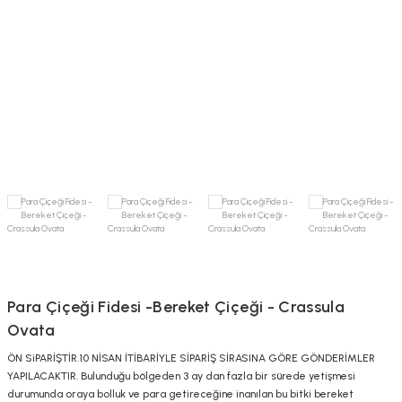
umları
ı
arı
ı
Para Çiçeği Fidesi -Bereket Çiçeği - Crassula
Ovata
ÖN SiPARİŞTİR.10 NİSAN İTİBARİYLE SİPARİŞ SİRASINA GÖRE GÖNDERİMLER
YAPILACAKTIR. Bulunduğu bölgeden 3 ay dan fazla bir sürede yetişmesi
durumunda oraya bolluk ve para getireceğine inanılan bu bitki bereket