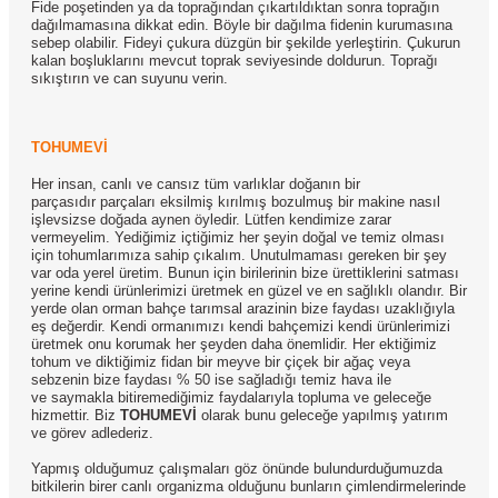
Fide poşetinden ya da toprağından çıkartıldıktan sonra toprağın
dağılmamasına dikkat edin. Böyle bir dağılma fidenin kurumasına
sebep olabilir. Fideyi çukura düzgün bir şekilde yerleştirin. Çukurun
kalan boşluklarını mevcut toprak seviyesinde doldurun. Toprağı
sıkıştırın ve can suyunu verin.
TOHUMEVİ
Her insan, canlı ve cansız tüm varlıklar doğanın bir
parçasıdır parçaları eksilmiş kırılmış bozulmuş bir makine nasıl
işlevsizse doğada aynen öyledir. Lütfen kendimize zarar
vermeyelim. Yediğimiz içtiğimiz her şeyin doğal ve temiz olması
için tohumlarımıza sahip çıkalım. Unutulmaması gereken bir şey
var oda yerel üretim. Bunun için birilerinin bize ürettiklerini satması
yerine kendi ürünlerimizi üretmek en güzel ve en sağlıklı olandır. Bir
yerde olan orman bahçe tarımsal arazinin bize faydası uzaklığıyla
eş değerdir. Kendi ormanımızı kendi bahçemizi kendi ürünlerimizi
üretmek onu korumak her şeyden daha önemlidir. Her ektiğimiz
tohum ve diktiğimiz fidan bir meyve bir çiçek bir ağaç veya
sebzenin bize faydası % 50 ise sağladığı temiz hava ile
ve saymakla bitiremediğimiz faydalarıyla topluma ve geleceğe
hizmettir. Biz
TOHUMEVİ
olarak bunu geleceğe yapılmış yatırım
ve görev adlederiz.
Yapmış olduğumuz çalışmaları göz önünde bulundurduğumuzda
bitkilerin birer canlı organizma olduğunu bunların çimlendirmelerinde