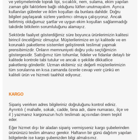
ve yetişmelerinde toprak tipi, sıcaklık, nem, sulama, ekim yapılan
zaman gibi faktörlere bağlı olduğunu lütfen unutmayalım. Ayrıca
kullanılan gübreler ve iklim koşulları da bunlara dahildir. Doğru
bilgileri paylaşarak sizlere yardımcı olmaya çalışıyoruz. Ancak
belirtmiş olduğumuz şartlar ve uygun ekim koşulları sağlanmadığı
takdirde bitkilerin sorumluluğunu alamayız.
Sektörde faaliyet gösterdiğimiz süre boyunca ürünlerimizin kalitesi
birincil önceliğimiz olmuştur. Müşterilerimize en iyi kalitede ve en
korunaklı paketleme sistemleri geliştirerek teslimat yapmak
prensibimizdir. Onların memnuniyeti doğru yolu seçtiğimizin
göstergesidir. Sattığımız tüm tohumlar, fideler ve fidanlar detaylı bir
kalitede kontrole tabi tutulur ve ancak o şekilde dikkatlice
paketlenip gönderilir. Uzman ekibimiz siz değerli müşterilerimizin
tüm sorularına en kısa zamanda özenle cevap verir çünkü en
kaliteli ürün ve hizmeti taahhüt ediyoruz.
KARGO
Sipariş verirken adres bilgileriniz doğruluğunu kontrol ediniz.
Ayrıntılı ( mahalle, sokak, cadde, bina adı, daire numarası, ilçe ve
il ) yazmanız kargonuzun hızlı teslimatı açısından önem teşkil
eder.
Eğer hizmet dışı bir aladan sipariş vermişseniz kargo şubelerinden
ürününüzü teslim almanız gerekir. Haftanın bir günü dağıtım yapılan
bölgelerde ise kargo şubenizden bilgi almalısınız.