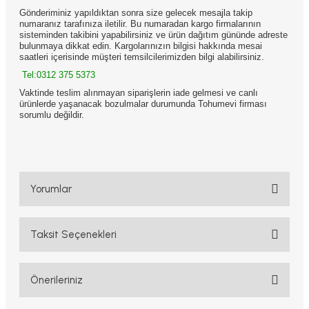
Gönderiminiz yapıldıktan sonra size gelecek mesajla takip
numaranız tarafınıza iletilir. Bu numaradan kargo firmalarının
sisteminden takibini yapabilirsiniz ve ürün dağıtım gününde adreste
bulunmaya dikkat edin. Kargolarınızın bilgisi hakkında mesai
saatleri içerisinde müşteri temsilcilerimizden bilgi alabilirsiniz.
Tel:0312 375 5373
Vaktinde teslim alınmayan siparişlerin iade gelmesi ve canlı
ürünlerde yaşanacak bozulmalar durumunda Tohumevi firması
sorumlu değildir.
Yorumlar
Taksit Seçenekleri
Bu ürüne ilk yorumu siz yapın!
Yorum Yaz
Önerileriniz
Bu ürünün fiyat bilgisi, resim, ürün açıklamalarında ve diğer