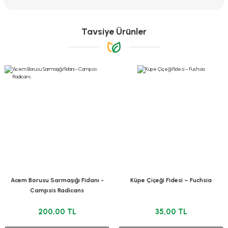
konularda yetersiz gördüğünüz noktaları öneri formunu kullanarak
tarafımıza iletebilirsiniz.
Görüş ve önerileriniz için teşekkür ederiz.
Tavsiye Ürünler
Ürün resmi kalitesiz, bozuk veya görüntülenemiyor.
Ürün açıklamasında eksik bilgiler bulunuyor.
Ürün bilgilerinde hatalar bulunuyor.
Ürün fiyatı diğer sitelerden daha pahalı.
Bu ürüne benzer farklı alternatifler olmalı.
Gönder
Acem Borusu Sarmaşığı Fidanı -
Küpe Çiçeği Fidesi – Fuchsia
Campsis Radicans
200,00 TL
35,00 TL