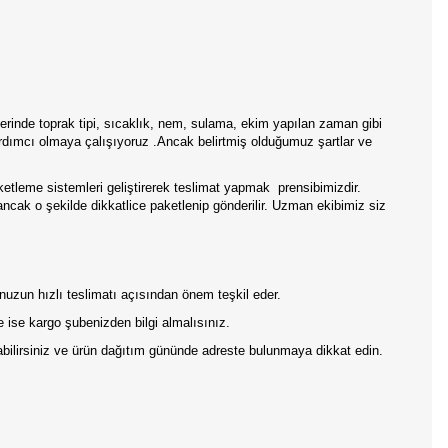
rinde toprak tipi, sıcaklık, nem, sulama, ekim yapılan zaman gibi
 yardımcı olmaya çalışıyoruz .Ancak belirtmiş olduğumuz şartlar ve
aketleme sistemleri geliştirerek teslimat yapmak prensibimizdir.
 ancak o şekilde dikkatlice paketlenip gönderilir. Uzman ekibimiz siz
onuzun hızlı teslimatı açısından önem teşkil eder.
 ise kargo şubenizden bilgi almalısınız.
pabilirsiniz ve ürün dağıtım gününde adreste bulunmaya dikkat edin.