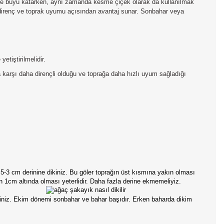
t ve büyü katarken, aynı zamanda kesme çiçek olarak da kullanılmak
e, direnç ve toprak uyumu açısından avantaj sunar. Sonbahar veya
tiştirilmelidir.
a karşı daha dirençli olduğu ve toprağa daha hızlı uyum sağladığı
2,5-3 cm derinine dikiniz. Bu göler toprağın üst kısmına yakın olması
n 1cm altında olması yeterlidir. Daha fazla derine ekmemeliyiz.
siniz. Ekim dönemi sonbahar ve bahar başıdır. Erken baharda dikim