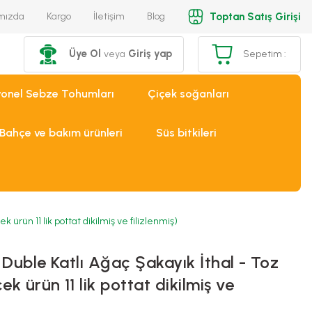
Toptan Satış Girişi
mızda
Kargo
İletişim
Blog
Üye Ol
Giriş yap
veya
Sepetim :
yonel Sebze Tohumları
Çiçek soğanları
Bahçe ve bakım ürünleri
Süs bitkileri
ürün 11 lik pottat dikilmiş ve filizlenmiş)
 Duble Katlı Ağaç Şakayık İthal - Toz
 ürün 11 lik pottat dikilmiş ve