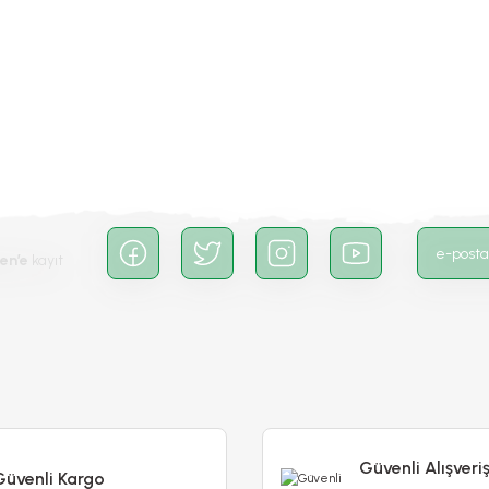
Bu ürüne ilk yorumu siz yapın!
Yorum Yaz
en’e
kayıt
Gönder
Güvenli Alışveri
Güvenli Kargo