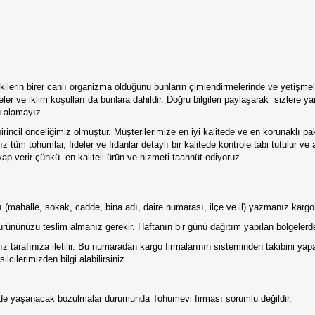
rin birer canlı organizma olduğunu bunların çimlendirmelerinde ve yetişmele
eler ve iklim koşulları da bunlara dahildir. Doğru bilgileri paylaşarak sizlere
u alamayız.
irincil önceliğimiz olmuştur. Müşterilerimize en iyi kalitede ve en korunaklı p
 tüm tohumlar, fideler ve fidanlar detaylı bir kalitede kontrole tabi tutulur ve
p verir çünkü en kaliteli ürün ve hizmeti taahhüt ediyoruz.
tılı (mahalle, sokak, cadde, bina adı, daire numarası, ilçe ve il) yazmanız karg
ürününüzü teslim almanız gerekir. Haftanın bir günü dağıtım yapılan bölgelerde
 tarafınıza iletilir. Bu numaradan kargo firmalarının sisteminden takibini ya
lcilerimizden bilgi alabilirsiniz.
erde yaşanacak bozulmalar durumunda Tohumevi firması sorumlu değildir.