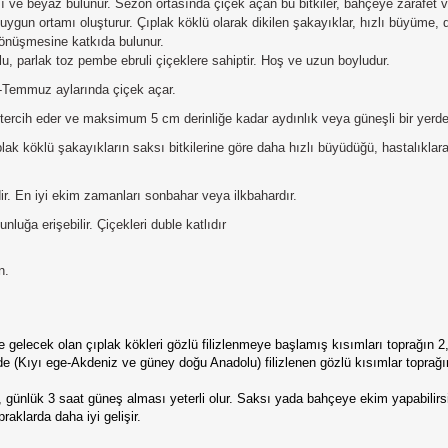
zı ve beyaz bulunur. Sezon ortasında çiçek açan bu bitkiler, bahçeye zarafe
n uygun ortamı oluşturur. Çıplak köklü olarak dikilen şakayıklar, hızlı büyüm
 dönüşmesine katkıda bulunur.
 parlak toz pembe ebruli çiçeklere sahiptir.
Hoş ve uzun boyludur.
n-Temmuz aylarında çiçek açar.
ercih eder ve maksimum 5 cm derinliğe kadar aydınlık veya güneşli bir yerde ye
lak köklü şakayıkların saksı bitkilerine göre daha hızlı büyüdüğü, hastalıklar
idir. En iyi ekim zamanları sonbahar veya ilkbahardır.
luğa erişebilir. Çiçekleri duble katlıdır
n.
ze gelecek olan çıplak kökleri gözlü filizlenmeye başlamış kısımları toprağın 
e (Kıyı ege-Akdeniz ve güney doğu Anadolu) filizlenen gözlü kısımlar toprağı
, günlük 3 saat güneş alması yeterli olur. Saksı yada bahçeye ekim yapabilir
aklarda daha iyi gelişir.