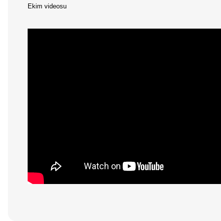
Ekim videosu
Bu ürünün fiyat bilgisi, resim, ürün açıklamalarında ve diğer konular
Görüş ve önerileriniz için teşekkür ederiz.