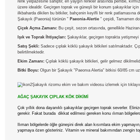
renk yelpazesine sahiptir, en yaygın renkler arasında pembe, kırmı
üzere idealdir. Geçirgen toprak ve güneşli bir konum şakayıklar içi
ilkbaharda dikilen bu bitkiler, bahçenin keyifli bir renk patlamasına
Şakayık (Paeonia) türünün "
Paeonia-Alertie
" çeşidi,
Tamamen dolu,
Çiçek Açma Zamanı:
Bu çeşit, sezon ortasında, genellikle Hazira
Işık ve Toprak İhtiyaçları:
Şakayıklar, geçirgen toprakta yetişmeyi t
Satış Şekli:
Sadece çıplak köklü şakayık bitkileri satılmaktadır. Çıp
belirtilmektedir.
Ekim Zamanı:
Çıplak köklü şakayık bitkileri, gelir gelmez dikilmel
Bitki Boyu:
Olgun bir Şakayık "Paeonıa Alertia" bitkisi 60/85 cm uzun
Şakayık rizomu ekim ve bakım videosu izlemek için tıklayı
AĞAÇ ŞAKAYIK ÇIPLAK KÖK DİKİMİ
Çok yıllık dona dayanıklı şakayıklar geçirgen toprak severler. Elini
gerekir. Fakat burada dikkat edilmesi gereken konu ılıman bölgelerd
Ilıman bölgelerde öğle güneşini direk alan kısımlara ekim yapmayın
yapmaya özen gösteriniz. Vitamin ve mineral bakımından zengin topr