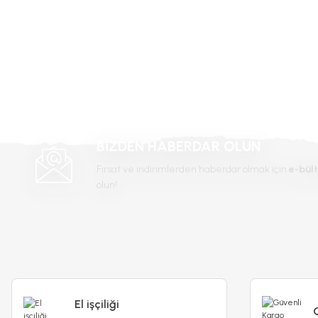
Ürün resmi kalitesiz, bozuk veya görüntülenemiyor.
Ürün açıklamasında eksik bilgiler bulunuyor.
Ürün bilgilerinde hatalar bulunuyor.
Ürün fiyatı diğer sitelerden daha pahalı.
Bu ürüne benzer farklı alternatifler olmalı.
BİZDEN HABERDAR OLUN
Fırsat ve indirimlerden haberdar olmak için
e-bült
olun!
El işçiliği