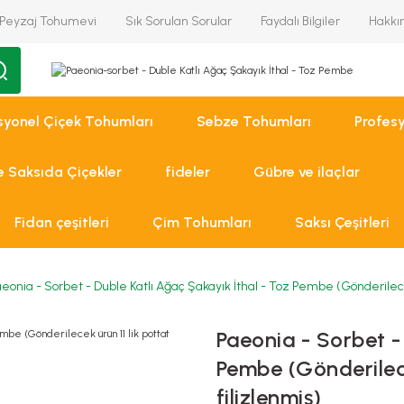
Peyzaj Tohumevi
Sık Sorulan Sorular
Faydalı Bilgiler
Hakkı
syonel Çiçek Tohumları
Sebze Tohumları
Profes
ve Saksıda Çiçekler
fideler
Gübre ve ilaçlar
Fidan çeşitleri
Çim Tohumları
Saksı Çeşitleri
eonia - Sorbet - Duble Katlı Ağaç Şakayık İthal - Toz Pembe (Gönderilecek 
Paeonia - Sorbet -
Pembe (Gönderilecek
filizlenmiş)