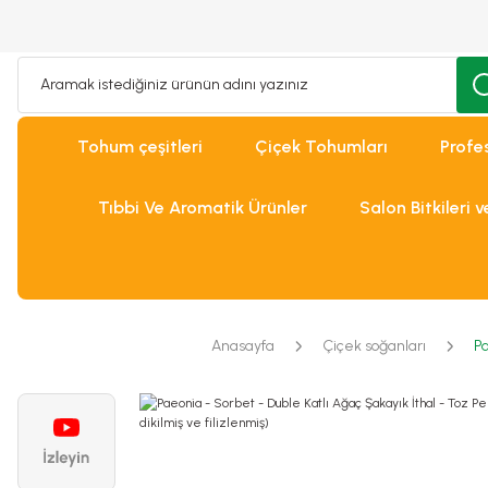
Tohum çeşitleri
Çiçek Tohumları
Profe
Tıbbi Ve Aromatik Ürünler
Salon Bitkileri 
Anasayfa
Çiçek soğanları
Pa