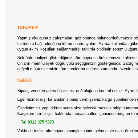
TOHUMEVİ
Yapmış olduğumuz çalışmaları göz önünde bulundurduğumuzda bitkile
faktörlere bağlı olduğunu lütfen unutmayalım. Ayrıca kullanılan gübr
uygun ekim koşulları sağlanmadığı taktirde bitkilerin sorumluluğun
Sektörde faaliyet gösterdiğimiz süre boyunca ürünlerimizin kalitesi b
Onların memnuniyeti doğru yolu seçtiğimizin göstergesidir. Sattığımız
değerli müşterilerimizin tüm sorularına en kısa zamanda özenle ceva
KARGO
Sipariş verirken adres bilgileriniz doğruluğunu kontrol ediniz. Ayrın
Eğer hizmet dışı bir aladan sipariş vermişseniz kargo şubelerinden 
Gönderiminiz yapıldıktan sonra size gelecek mesajla takip numaranız
Kargolarınızın bilgisi hakkında mesai saatleri içerisinde müşteri temsi
Tel:0312 375 5373
Vaktinde teslim alınmayan siparişlerin iade gelmesi ve canlı ürünl