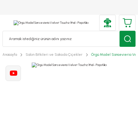
Anasayfa
Salon Bitkileri ve Saksıda Çiçekler
Örgü Model Sansevieria Velve