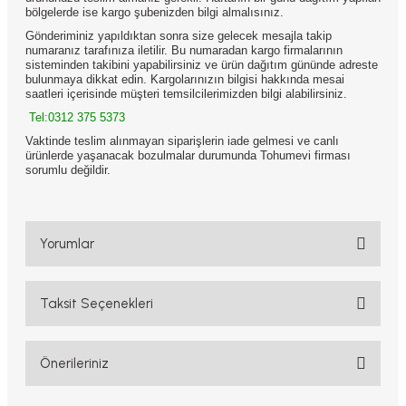
bölgelerde ise kargo şubenizden bilgi almalısınız.
Gönderiminiz yapıldıktan sonra size gelecek mesajla takip
numaranız tarafınıza iletilir. Bu numaradan kargo firmalarının
sisteminden takibini yapabilirsiniz ve ürün dağıtım gününde adreste
bulunmaya dikkat edin. Kargolarınızın bilgisi hakkında mesai
saatleri içerisinde müşteri temsilcilerimizden bilgi alabilirsiniz.
Tel:0312 375 5373
Vaktinde teslim alınmayan siparişlerin iade gelmesi ve canlı
ürünlerde yaşanacak bozulmalar durumunda Tohumevi firması
sorumlu değildir.
Yorumlar
Taksit Seçenekleri
Bu ürüne ilk yorumu siz yapın!
Yorum Yaz
Önerileriniz
Bu ürünün fiyat bilgisi, resim, ürün açıklamalarında ve diğer