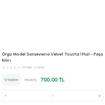
Örgü Model Sansevieria Velvet Touchz İthal - Paşa
Kılıcı
0.0 Puan - 0 Yorum
700,00 TL
%7 İNDİRİM
750,00 TL