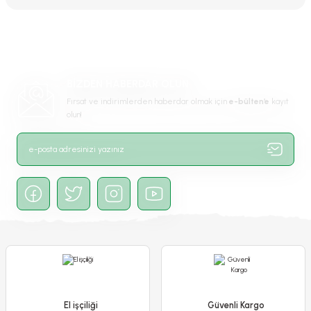
konularda yetersiz gördüğünüz noktaları öneri formunu kullanarak
tarafımıza iletebilirsiniz.
Görüş ve önerileriniz için teşekkür ederiz.
Ürün resmi kalitesiz, bozuk veya görüntülenemiyor.
BİZDEN HABERDAR OLUN
Ürün açıklamasında eksik bilgiler bulunuyor.
Fırsat ve indirimlerden haberdar olmak için
e-bülten’e
kayıt
Ürün bilgilerinde hatalar bulunuyor.
olun!
Ürün fiyatı diğer sitelerden daha pahalı.
Bu ürüne benzer farklı alternatifler olmalı.
Gönder
El işçiliği
Güvenli Kargo