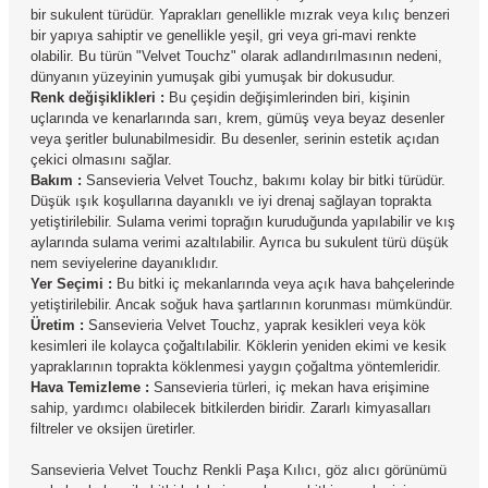
bir sukulent türüdür. Yaprakları genellikle mızrak veya kılıç benzeri
bir yapıya sahiptir ve genellikle yeşil, gri veya gri-mavi renkte
olabilir. Bu türün "Velvet Touchz" olarak adlandırılmasının nedeni,
dünyanın yüzeyinin yumuşak gibi yumuşak bir dokusudur.
Renk değişiklikleri :
Bu çeşidin değişimlerinden biri, kişinin
uçlarında ve kenarlarında sarı, krem, gümüş veya beyaz desenler
veya şeritler bulunabilmesidir. Bu desenler, serinin estetik açıdan
çekici olmasını sağlar.
Bakım :
Sansevieria Velvet Touchz, bakımı kolay bir bitki türüdür.
Düşük ışık koşullarına dayanıklı ve iyi drenaj sağlayan toprakta
yetiştirilebilir. Sulama verimi toprağın kuruduğunda yapılabilir ve kış
aylarında sulama verimi azaltılabilir. Ayrıca bu sukulent türü düşük
nem seviyelerine dayanıklıdır.
Yer Seçimi :
Bu bitki iç mekanlarında veya açık hava bahçelerinde
yetiştirilebilir. Ancak soğuk hava şartlarının korunması mümkündür.
Üretim :
Sansevieria Velvet Touchz, yaprak kesikleri veya kök
kesimleri ile kolayca çoğaltılabilir. Köklerin yeniden ekimi ve kesik
yapraklarının toprakta köklenmesi yaygın çoğaltma yöntemleridir.
Hava Temizleme :
Sansevieria türleri, iç mekan hava erişimine
sahip, yardımcı olabilecek bitkilerden biridir. Zararlı kimyasalları
filtreler ve oksijen üretirler.
Sansevieria Velvet Touchz Renkli Paşa Kılıcı, göz alıcı görünümü