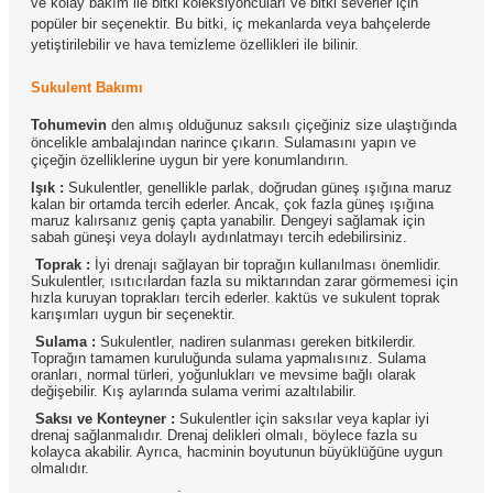
ve kolay bakım ile bitki koleksiyoncuları ve bitki severler için
popüler bir seçenektir. Bu bitki, iç mekanlarda veya bahçelerde
yetiştirilebilir ve hava temizleme özellikleri ile bilinir.
Sukulent Bakımı
Tohumevin
den almış olduğunuz saksılı çiçeğiniz size ulaştığında
öncelikle ambalajından narince çıkarın. Sulamasını yapın ve
çiçeğin özelliklerine uygun bir yere konumlandırın.
Işık :
Sukulentler, genellikle parlak, doğrudan güneş ışığına maruz
kalan bir ortamda tercih ederler. Ancak, çok fazla güneş ışığına
maruz kalırsanız geniş çapta yanabilir. Dengeyi sağlamak için
sabah güneşi veya dolaylı aydınlatmayı tercih edebilirsiniz.
Toprak :
İyi drenajı sağlayan bir toprağın kullanılması önemlidir.
Sukulentler, ısıtıcılardan fazla su miktarından zarar görmemesi için
hızla kuruyan toprakları tercih ederler. kaktüs ve sukulent toprak
karışımları uygun bir seçenektir.
Sulama :
Sukulentler, nadiren sulanması gereken bitkilerdir.
Toprağın tamamen kuruluğunda sulama yapmalısınız. Sulama
oranları, normal türleri, yoğunlukları ve mevsime bağlı olarak
değişebilir. Kış aylarında sulama verimi azaltılabilir.
Saksı ve Konteyner :
Sukulentler için saksılar veya kaplar iyi
drenaj sağlanmalıdır. Drenaj delikleri olmalı, böylece fazla su
kolayca akabilir. Ayrıca, hacminin boyutunun büyüklüğüne uygun
olmalıdır.