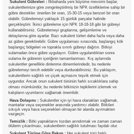
Sukulent Gübreleri :
İlkbaharda yeni büyüme mevsimi başlar,
sukulentlerinize göre zenginleştirilmiş bir NPK özelliklerine sahip bir
gübre destekler. önerilen bir oran, 15-30-15 veya benzeri bir oran
olabilir.
Gübrelemeyi yaklaşık 15 günlük parçalar halinde
gerçekleştirir. İkinci gübreleme için NPK 18-18-18 gibi bir gübreyi
kullanabilirsiniz.
Gübrelemeyi gruplarına, gelişimlerine ve
detaylarına göre ayarlar. Bazı sukulent türleri daha fazla veya daha
az gübre gerektirebilir.
Gübre uygulaması sırasında, başlangıç ​​kök
başlangıç ​​bölgeleri ve toprakla sınırlı gübreyi dağıtın.
Bitkiyi
sulamadan önce gübre uygulayın. Gübre uygulandıktan sonra
sulama ile gübrenin içeriğinin tamamlanması.
Kış aylarında
sukulentler genellikle dinlenme dönemlerindedir, bu nedenle
gübrelemeyi tercih edebilir veya durdurabilirsiniz.
Bu yaklaşım,
sukulentlerin sağlıklı ve çiçek açmasını teşvik etmek için
uygundur. Ancak onun sukulent türünün farklı sıcaklıklara sahip
olması mümkündür, bu nedenle bitkinizin tepkilerini izlemek ve
kalıpların uyumlarını sağlamak önemlidir.
Hava Dolaşımı :
Sukulentler için iyi hava olanakları sağlamak,
mantarlar veya seçenekler arasında yardımcı olabilir. Bitkileri
sıkışık veya hava seçenekleri olmayan bir alanda ayırmakten
vazgeçin.
Temizlik :
Bitki yapraklarını tozdan arındırmak ve zaman zaman
ölülerin çıkarılması, sukulentlerin sağlıklı tutulması faydalı olur.
Sukulent Türüne Göre Bakım :
Her sukulent türü farklı