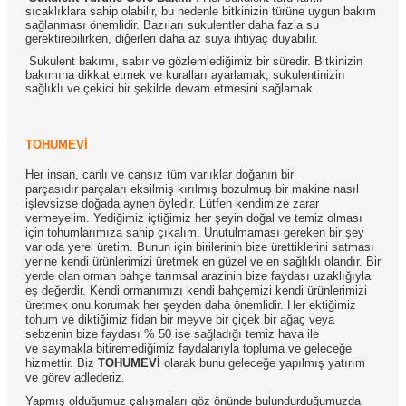
sıcaklıklara sahip olabilir, bu nedenle bitkinizin türüne uygun bakım
sağlanması önemlidir. Bazıları sukulentler daha fazla su
gerektirebilirken, diğerleri daha az suya ihtiyaç duyabilir.
Sukulent bakımı, sabır ve gözlemlediğimiz bir süredir. Bitkinizin
bakımına dikkat etmek ve kuralları ayarlamak, sukulentinizin
sağlıklı ve çekici bir şekilde devam etmesini sağlamak.
TOHUMEVİ
Her insan, canlı ve cansız tüm varlıklar doğanın bir
parçasıdır parçaları eksilmiş kırılmış bozulmuş bir makine nasıl
işlevsizse doğada aynen öyledir. Lütfen kendimize zarar
vermeyelim. Yediğimiz içtiğimiz her şeyin doğal ve temiz olması
için tohumlarımıza sahip çıkalım. Unutulmaması gereken bir şey
var oda yerel üretim. Bunun için birilerinin bize ürettiklerini satması
yerine kendi ürünlerimizi üretmek en güzel ve en sağlıklı olandır. Bir
yerde olan orman bahçe tarımsal arazinin bize faydası uzaklığıyla
eş değerdir. Kendi ormanımızı kendi bahçemizi kendi ürünlerimizi
üretmek onu korumak her şeyden daha önemlidir. Her ektiğimiz
tohum ve diktiğimiz fidan bir meyve bir çiçek bir ağaç veya
sebzenin bize faydası % 50 ise sağladığı temiz hava ile
ve saymakla bitiremediğimiz faydalarıyla topluma ve geleceğe
hizmettir. Biz
TOHUMEVİ
olarak bunu geleceğe yapılmış yatırım
ve görev adlederiz.
Yapmış olduğumuz çalışmaları göz önünde bulundurduğumuzda