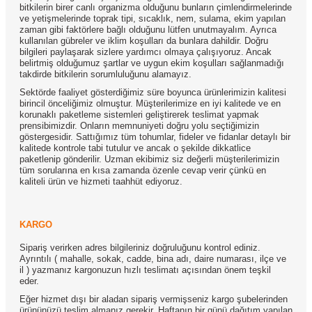
bitkilerin birer canlı organizma olduğunu bunların çimlendirmelerinde
ve yetişmelerinde toprak tipi, sıcaklık, nem, sulama, ekim yapılan
zaman gibi faktörlere bağlı olduğunu lütfen unutmayalım. Ayrıca
kullanılan gübreler ve iklim koşulları da bunlara dahildir. Doğru
bilgileri paylaşarak sizlere yardımcı olmaya çalışıyoruz. Ancak
belirtmiş olduğumuz şartlar ve uygun ekim koşulları sağlanmadığı
takdirde bitkilerin sorumluluğunu alamayız.
Sektörde faaliyet gösterdiğimiz süre boyunca ürünlerimizin kalitesi
birincil önceliğimiz olmuştur. Müşterilerimize en iyi kalitede ve en
korunaklı paketleme sistemleri geliştirerek teslimat yapmak
prensibimizdir. Onların memnuniyeti doğru yolu seçtiğimizin
göstergesidir. Sattığımız tüm tohumlar, fideler ve fidanlar detaylı bir
kalitede kontrole tabi tutulur ve ancak o şekilde dikkatlice
paketlenip gönderilir. Uzman ekibimiz siz değerli müşterilerimizin
tüm sorularına en kısa zamanda özenle cevap verir çünkü en
kaliteli ürün ve hizmeti taahhüt ediyoruz.
KARGO
Sipariş verirken adres bilgileriniz doğruluğunu kontrol ediniz.
Ayrıntılı ( mahalle, sokak, cadde, bina adı, daire numarası, ilçe ve
il ) yazmanız kargonuzun hızlı teslimatı açısından önem teşkil
eder.
Eğer hizmet dışı bir aladan sipariş vermişseniz kargo şubelerinden
ürününüzü teslim almanız gerekir. Haftanın bir günü dağıtım yapılan