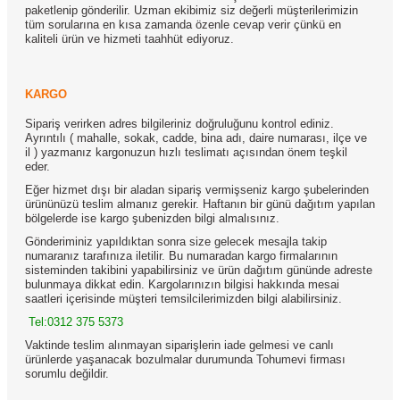
paketlenip gönderilir. Uzman ekibimiz siz değerli müşterilerimizin
tüm sorularına en kısa zamanda özenle cevap verir çünkü en
kaliteli ürün ve hizmeti taahhüt ediyoruz.
KARGO
Sipariş verirken adres bilgileriniz doğruluğunu kontrol ediniz.
Ayrıntılı ( mahalle, sokak, cadde, bina adı, daire numarası, ilçe ve
il ) yazmanız kargonuzun hızlı teslimatı açısından önem teşkil
eder.
Eğer hizmet dışı bir aladan sipariş vermişseniz kargo şubelerinden
ürününüzü teslim almanız gerekir. Haftanın bir günü dağıtım yapılan
bölgelerde ise kargo şubenizden bilgi almalısınız.
Gönderiminiz yapıldıktan sonra size gelecek mesajla takip
numaranız tarafınıza iletilir. Bu numaradan kargo firmalarının
sisteminden takibini yapabilirsiniz ve ürün dağıtım gününde adreste
bulunmaya dikkat edin. Kargolarınızın bilgisi hakkında mesai
saatleri içerisinde müşteri temsilcilerimizden bilgi alabilirsiniz.
Tel:0312 375 5373
Vaktinde teslim alınmayan siparişlerin iade gelmesi ve canlı
ürünlerde yaşanacak bozulmalar durumunda Tohumevi firması
sorumlu değildir.