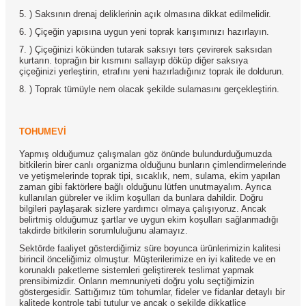
5. ) Saksının drenaj deliklerinin açık olmasına dikkat edilmelidir.
6. ) Çiçeğin yapısına uygun yeni toprak karışımınızı hazırlayın.
7. ) Çiçeğinizi kökünden tutarak saksıyı ters çevirerek saksıdan
kurtarın. toprağın bir kısmını sallayıp döküp diğer saksıya
çiçeğinizi yerleştirin, etrafını yeni hazırladığınız toprak ile doldurun.
8. ) Toprak tümüyle nem olacak şekilde sulamasını gerçekleştirin.
TOHUMEVİ
Yapmış olduğumuz çalışmaları göz önünde bulundurduğumuzda
bitkilerin birer canlı organizma olduğunu bunların çimlendirmelerinde
ve yetişmelerinde toprak tipi, sıcaklık, nem, sulama, ekim yapılan
zaman gibi faktörlere bağlı olduğunu lütfen unutmayalım. Ayrıca
kullanılan gübreler ve iklim koşulları da bunlara dahildir. Doğru
bilgileri paylaşarak sizlere yardımcı olmaya çalışıyoruz. Ancak
belirtmiş olduğumuz şartlar ve uygun ekim koşulları sağlanmadığı
takdirde bitkilerin sorumluluğunu alamayız.
Sektörde faaliyet gösterdiğimiz süre boyunca ürünlerimizin kalitesi
birincil önceliğimiz olmuştur. Müşterilerimize en iyi kalitede ve en
korunaklı paketleme sistemleri geliştirerek teslimat yapmak
prensibimizdir. Onların memnuniyeti doğru yolu seçtiğimizin
göstergesidir. Sattığımız tüm tohumlar, fideler ve fidanlar detaylı bir
kalitede kontrole tabi tutulur ve ancak o şekilde dikkatlice