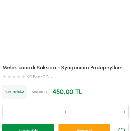
Melek kanadı Saksıda - Syngonium Podophyllum
0.0 Puan - 0 Yorum
450,00 TL
%10 İNDİRİM
500,00 TL
Sepete Ekle
Hemen Al