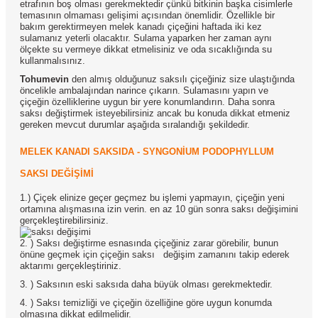
etrafının boş olması gerekmektedir çünkü bitkinin başka cisimlerle
temasının olmaması gelişimi açısından önemlidir. Özellikle bir
bakım gerektirmeyen melek kanadı çiçeğini haftada iki kez
sulamanız yeterli olacaktır. Sulama yaparken her zaman aynı
ölçekte su vermeye dikkat etmelisiniz ve oda sıcaklığında su
kullanmalısınız.
Tohumevin
den almış olduğunuz saksılı çiçeğiniz size ulaştığında
öncelikle ambalajından narince çıkarın. Sulamasını yapın ve
çiçeğin özelliklerine uygun bir yere konumlandırın. Daha sonra
saksı değiştirmek isteyebilirsiniz ancak bu konuda dikkat etmeniz
gereken mevcut durumlar aşağıda sıralandığı şekildedir.
MELEK KANADI SAKSIDA - SYNGONİUM PODOPHYLLUM
SAKSI DEĞİŞİMİ
1.) Çiçek elinize geçer geçmez bu işlemi yapmayın, çiçeğin yeni
ortamına alışmasına izin verin. en az 10 gün sonra saksı değişimini
gerçekleştirebilirsiniz.
2. ) Saksı değiştirme esnasında çiçeğiniz zarar görebilir, bunun
önüne geçmek için çiçeğin saksı
değişim zamanını takip ederek
aktarımı gerçekleştiriniz.
3. ) Saksının eski saksıda daha büyük olması gerekmektedir.
4. ) Saksı temizliği ve çiçeğin özelliğine göre uygun konumda
olmasına dikkat edilmelidir.