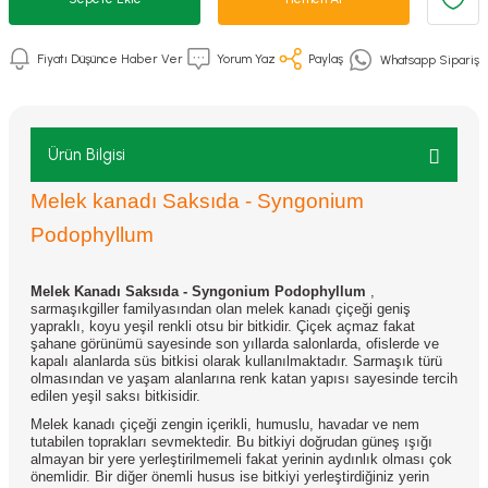
Fiyatı Düşünce Haber Ver
Yorum Yaz
Paylaş
Whatsapp Sipariş
Ürün Bilgisi
Melek kanadı Saksıda - Syngonium
Podophyllum
Melek Kanadı Saksıda - Syngonium Podophyllum
,
sarmaşıkgiller familyasından olan melek kanadı çiçeği geniş
yapraklı, koyu yeşil renkli otsu bir bitkidir. Çiçek açmaz fakat
şahane görünümü sayesinde son yıllarda salonlarda, ofislerde ve
kapalı alanlarda süs bitkisi olarak kullanılmaktadır. Sarmaşık türü
olmasından ve yaşam alanlarına renk katan yapısı sayesinde tercih
edilen yeşil saksı bitkisidir.
Melek kanadı çiçeği zengin içerikli, humuslu, havadar ve nem
tutabilen toprakları sevmektedir. Bu bitkiyi doğrudan güneş ışığı
almayan bir yere yerleştirilmemeli fakat yerinin aydınlık olması çok
önemlidir. Bir diğer önemli husus ise bitkiyi yerleştirdiğiniz yerin