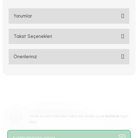
Yorumlar
Taksit Seçenekleri
Bu ürüne ilk yorumu siz yapın!
Yorum Yaz
Önerileriniz
Bu ürünün fiyat bilgisi, resim, ürün açıklamalarında ve diğer
konularda yetersiz gördüğünüz noktaları öneri formunu kullanarak
tarafımıza iletebilirsiniz.
Görüş ve önerileriniz için teşekkür ederiz.
Ürün resmi kalitesiz, bozuk veya görüntülenemiyor.
BİZDEN HABERDAR OLUN
Ürün açıklamasında eksik bilgiler bulunuyor.
Fırsat ve indirimlerden haberdar olmak için
e-bülten’e
kayıt
Ürün bilgilerinde hatalar bulunuyor.
olun!
Ürün fiyatı diğer sitelerden daha pahalı.
Bu ürüne benzer farklı alternatifler olmalı.