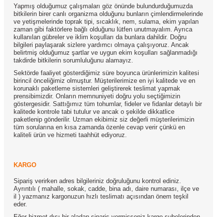
Yapmış olduğumuz çalışmaları göz önünde bulundurduğumuzda
bitkilerin birer canlı organizma olduğunu bunların çimlendirmelerinde
ve yetişmelerinde toprak tipi, sıcaklık, nem, sulama, ekim yapılan
zaman gibi faktörlere bağlı olduğunu lütfen unutmayalım. Ayrıca
kullanılan gübreler ve iklim koşulları da bunlara dahildir. Doğru
bilgileri paylaşarak sizlere yardımcı olmaya çalışıyoruz. Ancak
belirtmiş olduğumuz şartlar ve uygun ekim koşulları sağlanmadığı
takdirde bitkilerin sorumluluğunu alamayız.
Sektörde faaliyet gösterdiğimiz süre boyunca ürünlerimizin kalitesi
birincil önceliğimiz olmuştur. Müşterilerimize en iyi kalitede ve en
korunaklı paketleme sistemleri geliştirerek teslimat yapmak
prensibimizdir. Onların memnuniyeti doğru yolu seçtiğimizin
göstergesidir. Sattığımız tüm tohumlar, fideler ve fidanlar detaylı bir
kalitede kontrole tabi tutulur ve ancak o şekilde dikkatlice
paketlenip gönderilir. Uzman ekibimiz siz değerli müşterilerimizin
tüm sorularına en kısa zamanda özenle cevap verir çünkü en
kaliteli ürün ve hizmeti taahhüt ediyoruz.
KARGO
Sipariş verirken adres bilgileriniz doğruluğunu kontrol ediniz.
Ayrıntılı ( mahalle, sokak, cadde, bina adı, daire numarası, ilçe ve
il ) yazmanız kargonuzun hızlı teslimatı açısından önem teşkil
eder.
Eğer hizmet dışı bir aladan sipariş vermişseniz kargo şubelerinden