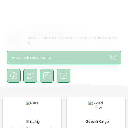
tarafımıza iletebilirsiniz.
Görüş ve önerileriniz için teşekkür ederiz.
Ürün resmi kalitesiz, bozuk veya görüntülenemiyor.
BİZDEN HABERDAR OLUN
Ürün açıklamasında eksik bilgiler bulunuyor.
Fırsat ve indirimlerden haberdar olmak için
e-bülten’e
kayıt
Ürün bilgilerinde hatalar bulunuyor.
olun!
Ürün fiyatı diğer sitelerden daha pahalı.
Bu ürüne benzer farklı alternatifler olmalı.
Gönder
El işçiliği
Güvenli Kargo