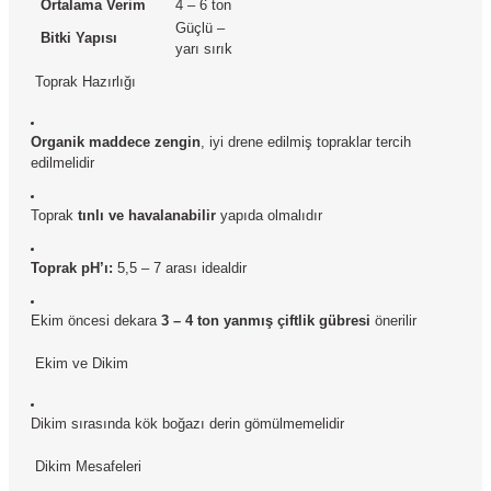
Ortalama Verim
4 – 6 ton
Güçlü –
Bitki Yapısı
yarı sırık
Toprak Hazırlığı
Organik maddece zengin
, iyi drene edilmiş topraklar tercih
edilmelidir
Toprak
tınlı ve havalanabilir
yapıda olmalıdır
Toprak pH’ı:
5,5 – 7 arası idealdir
Ekim öncesi dekara
3 – 4 ton yanmış çiftlik gübresi
önerilir
Ekim ve Dikim
Dikim sırasında kök boğazı derin gömülmemelidir
Dikim Mesafeleri