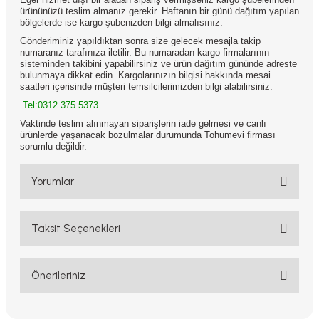
ürününüzü teslim almanız gerekir. Haftanın bir günü dağıtım yapılan
bölgelerde ise kargo şubenizden bilgi almalısınız.
Gönderiminiz yapıldıktan sonra size gelecek mesajla takip
numaranız tarafınıza iletilir. Bu numaradan kargo firmalarının
sisteminden takibini yapabilirsiniz ve ürün dağıtım gününde adreste
bulunmaya dikkat edin. Kargolarınızın bilgisi hakkında mesai
saatleri içerisinde müşteri temsilcilerimizden bilgi alabilirsiniz.
Tel:0312 375 5373
Vaktinde teslim alınmayan siparişlerin iade gelmesi ve canlı
ürünlerde yaşanacak bozulmalar durumunda Tohumevi firması
sorumlu değildir.
Yorumlar
Taksit Seçenekleri
Bu ürüne ilk yorumu siz yapın!
Yorum Yaz
Önerileriniz
Bu ürünün fiyat bilgisi, resim, ürün açıklamalarında ve diğer
konularda yetersiz gördüğünüz noktaları öneri formunu kullanarak