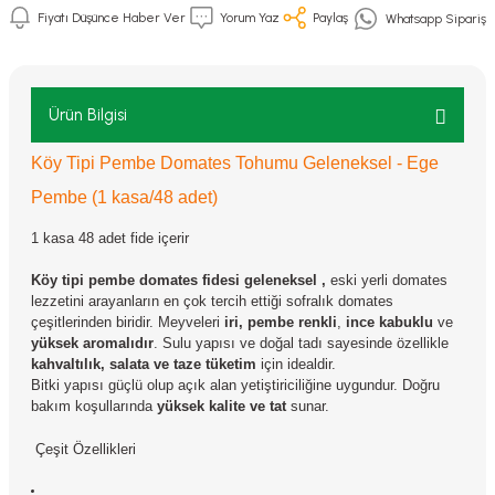
Fiyatı Düşünce Haber Ver
Yorum Yaz
Paylaş
Whatsapp Sipariş
Ürün Bilgisi
Köy Tipi Pembe Domates Tohumu Geleneksel - Ege
Pembe (1 kasa/48 adet)
1 kasa 48 adet fide içerir
Köy tipi pembe domates fidesi g
eleneksel
,
eski yerli domates
lezzetini arayanların en çok tercih ettiği sofralık domates
çeşitlerinden biridir. Meyveleri
iri, pembe renkli
,
ince kabuklu
ve
yüksek aromalıdır
. Sulu yapısı ve doğal tadı sayesinde özellikle
kahvaltılık, salata ve taze tüketim
için idealdir.
Bitki yapısı güçlü olup açık alan yetiştiriciliğine uygundur. Doğru
bakım koşullarında
yüksek kalite ve tat
sunar.
Çeşit Özellikleri