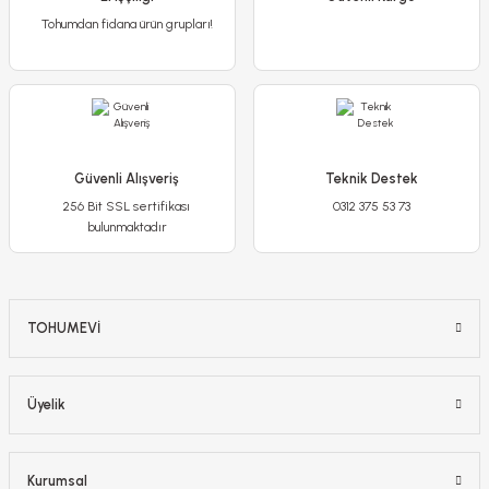
Tohumdan fidana ürün grupları!
Güvenli Alışveriş
Teknik Destek
256 Bit SSL sertifikası
0312 375 53 73
bulunmaktadır
Petunya Tumbelina Fidesi Mor Ebruli - Katlı Kokulu Sarkan
TOHUMEVİ
45,00 TL
Üyelik
Stokta Yok
Kurumsal