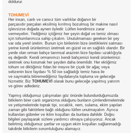
doldurur.
TOHUMEVİ
Her insan, canlı ve cansız tüm varlıklar doğanın bir
parçasıdır parçaları eksilmiş kırılmış bozulmuş bir makine nasıl
işlevsizse doğada aynen öyledir. Lütfen kendimize zarar
vermeyelim. Yediğimiz içtiğimiz her şeyin doğal ve temiz olması
için tohumlarımıza sahip çıkalım. Unutulmaması gereken bir şey
var oda yerel üretim. Bunun için birilerinin bize ürettiklerini satması
yerine kendi ürünlerimizi üretmek en güzel ve en sağlıklı olandır. Bir
yerde olan orman bahçe tarımsal arazinin bize faydası uzaklığıyla
eş değerdir. Kendi ormanımızı kendi bahçemizi kendi ürünlerimizi
üretmek onu korumak her şeyden daha önemlidir. Her ektiğimiz
tohum ve diktiğimiz fidan bir meyve bir çiçek bir ağaç veya
sebzenin bize faydası % 50 ise sağladığı temiz hava ile
ve saymakla bitiremediğimiz faydalarıyla topluma ve geleceğe
hizmettir. Biz
TOHUMEVİ
olarak bunu geleceğe yapılmış yatırım
ve görev adlederiz.
Yapmış olduğumuz çalışmaları göz önünde bulundurduğumuzda
bitkilerin birer canlı organizma olduğunu bunların çimlendirmelerinde
ve yetişmelerinde toprak tipi, sıcaklık, nem, sulama, ekim yapılan
zaman gibi faktörlere bağlı olduğunu lütfen unutmayalım. Ayrıca
kullanılan gübreler ve iklim koşulları da bunlara dahildir. Doğru
bilgileri paylaşarak sizlere yardımcı olmaya çalışıyoruz. Ancak
belirtmiş olduğumuz şartlar ve uygun ekim koşulları sağlanmadığı
takdirde bitkilerin sorumluluğunu alamayız.