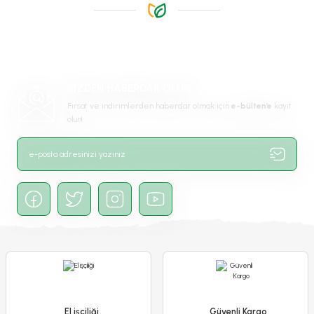
Ürün resmi kalitesiz, bozuk veya görüntülenemiyor.
Ürün açıklamasında eksik bilgiler bulunuyor.
Ürün bilgilerinde hatalar bulunuyor.
Ürün fiyatı diğer sitelerden daha pahalı.
BİZDEN HABERDAR OLUN
Bu ürüne benzer farklı alternatifler olmalı.
Fırsat ve indirimlerden haberdar olmak için
e-bülten’e
kayıt
olun!
Küpe Çiçeği Fidesi – Fuchsia
Gönder
35,00 TL
Stokta Yok
El işçiliği
Güvenli Kargo