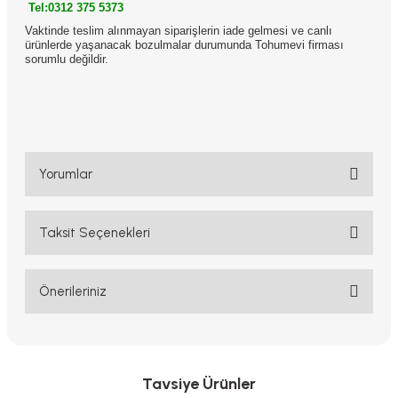
Tel:0312 375 5373
Vaktinde teslim alınmayan siparişlerin iade gelmesi ve canlı
ürünlerde yaşanacak bozulmalar durumunda Tohumevi firması
sorumlu değildir.
Yorumlar
Taksit Seçenekleri
Bu ürüne ilk yorumu siz yapın!
Yorum Yaz
Önerileriniz
Bu ürünün fiyat bilgisi, resim, ürün açıklamalarında ve diğer
konularda yetersiz gördüğünüz noktaları öneri formunu kullanarak
tarafımıza iletebilirsiniz.
Görüş ve önerileriniz için teşekkür ederiz.
Tavsiye Ürünler