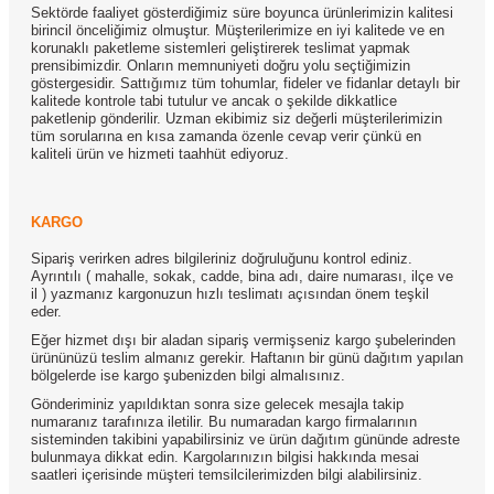
Sektörde faaliyet gösterdiğimiz süre boyunca ürünlerimizin kalitesi
birincil önceliğimiz olmuştur. Müşterilerimize en iyi kalitede ve en
korunaklı paketleme sistemleri geliştirerek teslimat yapmak
prensibimizdir. Onların memnuniyeti doğru yolu seçtiğimizin
göstergesidir. Sattığımız tüm tohumlar, fideler ve fidanlar detaylı bir
kalitede kontrole tabi tutulur ve ancak o şekilde dikkatlice
paketlenip gönderilir. Uzman ekibimiz siz değerli müşterilerimizin
tüm sorularına en kısa zamanda özenle cevap verir çünkü en
kaliteli ürün ve hizmeti taahhüt ediyoruz.
KARGO
Sipariş verirken adres bilgileriniz doğruluğunu kontrol ediniz.
Ayrıntılı ( mahalle, sokak, cadde, bina adı, daire numarası, ilçe ve
il ) yazmanız kargonuzun hızlı teslimatı açısından önem teşkil
eder.
Eğer hizmet dışı bir aladan sipariş vermişseniz kargo şubelerinden
ürününüzü teslim almanız gerekir. Haftanın bir günü dağıtım yapılan
bölgelerde ise kargo şubenizden bilgi almalısınız.
Gönderiminiz yapıldıktan sonra size gelecek mesajla takip
numaranız tarafınıza iletilir. Bu numaradan kargo firmalarının
sisteminden takibini yapabilirsiniz ve ürün dağıtım gününde adreste
bulunmaya dikkat edin. Kargolarınızın bilgisi hakkında mesai
saatleri içerisinde müşteri temsilcilerimizden bilgi alabilirsiniz.