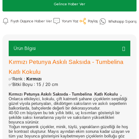
Gelince Haber Ver
Fiyatı Düşünce Haber Ver
Yorum Yaz
Paylaş
Whatsapp Sipariş
Ürün Bilgisi
Kırmızı Petunya Askılı Saksıda - Tumbelina
Katlı Kokulu
✅Renk :
Kırmızı
✅Bitki Boyu : 15 / 20 cm
Kırmızı Petunya Askılı Saksıda - Tumbelina Katlı Kokulu
,
Onlarca etkileyici, kokulu, çift katmerli şahane çiçeklerin serpildiği
güzel viyola petunyaları, dikdörtgen saksıların ve askılı sepetlerin
balkonlarda, bahçelerde değerli bir dekorasyonudur.
40-50 cm büyüyen bu tek yıllık bitki, uç kısımları gösterişli bir
şekilde saksı kenarlarına yayılır ve saksıların yükseklikleri
boyunca sürünür.
Yoğun rengarenk çiçekler, minik, tüylü, yaprakların güzelliği ile hoş
bir kontrast oluşturur. Mayıs ayından ekim sonuna kadar uzayan ve
tüm yaz boyunca gösterişini kaybetmeyen çiçeklerin bolluğu göz