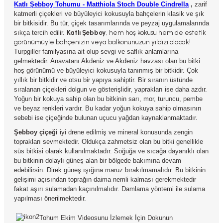
Katlı Şebboy Tohumu - Matthiola Stoch Double Cindrella
,
zarif
katmerli çiçekleri ve büyüleyici kokusuyla bahçelerin klasik ve şık
bir bitkisidir. Bu tür, çiçek tasarımlarında ve peyzaj uygulamalarında
Katlı Şebboy
, hem hoş kokusu hem de estetik
sıkça tercih edilir.
görünümüyle bahçenizin veya balkonunuzun yıldızı olacak!
Turpgiller familyasına ait olup sevgi ve saflık anlamlarına
gelmektedir. Anavatanı Akdeniz ve Akdeniz havzası olan bu bitki
hoş görünümü ve büyüleyici kokusuyla tanınmış bir bitkidir. Çok
yıllık bir bitkidir ve otsu bir yapıya sahiptir. Bir sıranın üstünde
sıralanan çiçekleri dolgun ve gösterişlidir, yaprakları ise daha azdır.
Yoğun bir kokuya sahip olan bu bitkinin sarı, mor, turuncu, pembe
ve beyaz renkleri vardır. Bu kadar yoğun kokuya sahip olmasının
sebebi ise çiçeğinde bulunan uçucu yağdan kaynaklanmaktadır.
Şebboy çiçeği
iyi drene edilmiş ve mineral konusunda zengin
toprakları sevmektedir. Oldukça zahmetsiz olan bu bitki genellikle
süs bitkisi olarak kullanılmaktadır. Soğuğa ve sıcağa dayanıklı olan
bu bitkinin dolaylı güneş alan bir bölgede bakımına devam
edebilirsin. Direk güneş ışığına maruz bırakılmamalıdır. Bu bitkinin
gelişimi açısından toprağın daima nemli kalması gerekmektedir
fakat aşırı sulamadan kaçınılmalıdır. Damlama yöntemi ile sulama
yapılması önerilmektedir.
Tohum Ekim Videosunu İzlemek İçin Dokunun