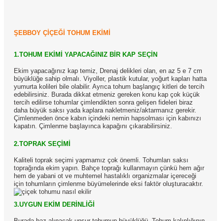
ŞEBBOY ÇİÇEĞİ TOHUM EKİMİ
1.TOHUM EKİMİ YAPACAĞINIZ BİR KAP SEÇİN
Ekim yapacağınız kap temiz, Drenaj delikleri olan, en az 5 e 7 cm
büyüklüğe sahip olmalı. Viyoller, plastik kutular, yoğurt kapları hatta
yumurta kolileri bile olabilir. Ayrıca tohum başlangıç kitleri de tercih
edebilirsiniz. Burada dikkat etmeniz gereken konu kap çok küçük
tercih edilirse tohumlar çimlendikten sonra gelişen fideleri biraz
daha büyük saksı yada kaplara nakletmeniz/aktarmanız gerekir.
Çimlenmeden önce kabın içindeki nemin hapsolması için kabınızı
kapatın. Çimlenme başlayınca kapağını çıkarabilirsiniz.
2.TOPRAK SEÇİMİ
Kaliteli toprak seçimi yapmamız çok önemli. Tohumları saksı
toprağında ekim yapın. Bahçe toprağı kullanmayın çünkü hem ağır
hem de yabani ot ve muhtemel hastalıklı organizmalar içereceği
için tohumların çimlenme büyümelerinde eksi faktör oluşturacaktır.
3.UYGUN EKİM DERİNLİĞİ
Burada baz alınacak unsur tohumun büyüklüğü. Tohum kalınlığının