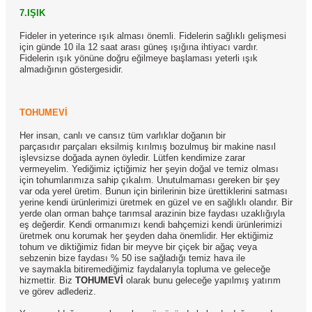
7.IŞIK
Fideler in yeterince ışık alması önemli. Fidelerin sağlıklı gelişmesi
için günde 10 ila 12 saat arası güneş ışığına ihtiyacı vardır.
Fidelerin ışık yönüne doğru eğilmeye başlaması yeterli ışık
almadığının göstergesidir.
TOHUMEVİ
Her insan, canlı ve cansız tüm varlıklar doğanın bir
parçasıdır parçaları eksilmiş kırılmış bozulmuş bir makine nasıl
işlevsizse doğada aynen öyledir. Lütfen kendimize zarar
vermeyelim. Yediğimiz içtiğimiz her şeyin doğal ve temiz olması
için tohumlarımıza sahip çıkalım. Unutulmaması gereken bir şey
var oda yerel üretim. Bunun için birilerinin bize ürettiklerini satması
yerine kendi ürünlerimizi üretmek en güzel ve en sağlıklı olandır. Bir
yerde olan orman bahçe tarımsal arazinin bize faydası uzaklığıyla
eş değerdir. Kendi ormanımızı kendi bahçemizi kendi ürünlerimizi
üretmek onu korumak her şeyden daha önemlidir. Her ektiğimiz
tohum ve diktiğimiz fidan bir meyve bir çiçek bir ağaç veya
sebzenin bize faydası % 50 ise sağladığı temiz hava ile
ve saymakla bitiremediğimiz faydalarıyla topluma ve geleceğe
hizmettir. Biz
TOHUMEVİ
olarak bunu geleceğe yapılmış yatırım
ve görev adlederiz.