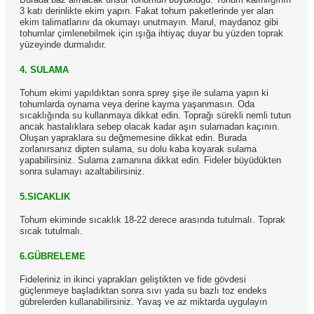
3 katı derinlikte ekim yapın. Fakat tohum paketlerinde yer alan
ekim talimatlarını da okumayı unutmayın. Marul, maydanoz gibi
tohumlar çimlenebilmek için ışığa ihtiyaç duyar bu yüzden toprak
yüzeyinde durmalıdır.
4. SULAMA
Tohum ekimi yapıldıktan sonra sprey şişe ile sulama yapın ki
tohumlarda oynama veya derine kayma yaşanmasın. Oda
sıcaklığında su kullanmaya dikkat edin. Toprağı sürekli nemli tutun
ancak hastalıklara sebep olacak kadar aşırı sulamadan kaçının.
Oluşan yapraklara su değmemesine dikkat edin. Burada
zorlanırsanız dipten sulama, su dolu kaba koyarak sulama
yapabilirsiniz. Sulama zamanına dikkat edin. Fideler büyüdükten
sonra sulamayı azaltabilirsiniz.
5.SICAKLIK
Tohum ekiminde sıcaklık 18-22 derece arasında tutulmalı. Toprak
sıcak tutulmalı.
6.GÜBRELEME
Fideleriniz in ikinci yaprakları geliştikten ve fide gövdesi
güçlenmeye başladıktan sonra sıvı yada su bazlı toz endeks
gübrelerden kullanabilirsiniz. Yavaş ve az miktarda uygulayın