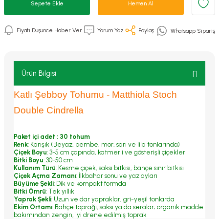
Sepete Ekle
Hemen Al
Fiyatı Düşünce Haber Ver
Yorum Yaz
Paylaş
Whatsapp Sipariş
Ürün Bilgisi
Katlı Şebboy Tohumu - Matthiola Stoch
Double Cindrella
Paket içi adet : 30 tohum
Renk
: Karışık (Beyaz, pembe, mor, sarı ve lila tonlarında)
Çiçek Boyu
: 3-5 cm çapında, katmerli ve gösterişli çiçekler
Bitki Boyu
: 30-50 cm
Kullanım Türü
: Kesme çiçek, saksı bitkisi, bahçe sınır bitkisi
Çiçek Açma Zamanı
: İlkbahar sonu ve yaz ayları
Büyüme Şekli
: Dik ve kompakt formda
Bitki Ömrü
: Tek yıllık
Yaprak Şekli
: Uzun ve dar yapraklar, gri-yeşil tonlarda
Ekim Ortamı
: Bahçe toprağı, saksı ya da seralar; organik madde
bakımından zengin, iyi drene edilmiş toprak