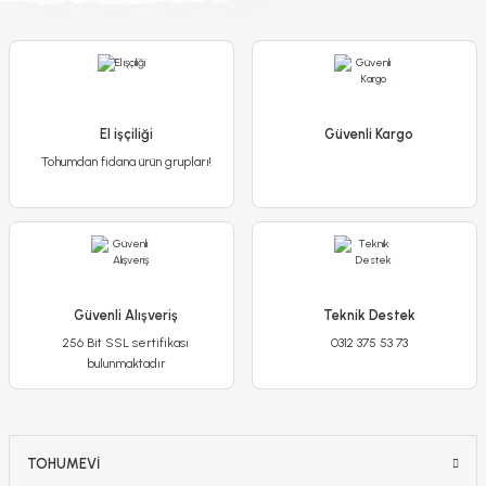
Ateş Çiçeği - Salvia Splendens - Kızıl Adaçayı Çiçek Tohumu
El işçiliği
Güvenli Kargo
Tohumdan fidana ürün grupları!
65,00 TL
Detaylı İncele
Güvenli Alışveriş
Teknik Destek
256 Bit SSL sertifikası
0312 375 53 73
Sepete Ekle
bulunmaktadır
TOHUMEVİ