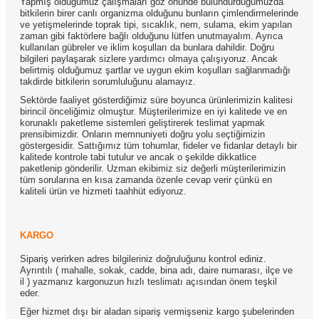
Yapmış olduğumuz çalışmaları göz önünde bulundurduğumuzda
bitkilerin birer canlı organizma olduğunu bunların çimlendirmelerinde
ve yetişmelerinde toprak tipi, sıcaklık, nem, sulama, ekim yapılan
zaman gibi faktörlere bağlı olduğunu lütfen unutmayalım. Ayrıca
kullanılan gübreler ve iklim koşulları da bunlara dahildir. Doğru
bilgileri paylaşarak sizlere yardımcı olmaya çalışıyoruz. Ancak
belirtmiş olduğumuz şartlar ve uygun ekim koşulları sağlanmadığı
takdirde bitkilerin sorumluluğunu alamayız.
Sektörde faaliyet gösterdiğimiz süre boyunca ürünlerimizin kalitesi
birincil önceliğimiz olmuştur. Müşterilerimize en iyi kalitede ve en
korunaklı paketleme sistemleri geliştirerek teslimat yapmak
prensibimizdir. Onların memnuniyeti doğru yolu seçtiğimizin
göstergesidir. Sattığımız tüm tohumlar, fideler ve fidanlar detaylı bir
kalitede kontrole tabi tutulur ve ancak o şekilde dikkatlice
paketlenip gönderilir. Uzman ekibimiz siz değerli müşterilerimizin
tüm sorularına en kısa zamanda özenle cevap verir çünkü en
kaliteli ürün ve hizmeti taahhüt ediyoruz.
KARGO
Sipariş verirken adres bilgileriniz doğruluğunu kontrol ediniz.
Ayrıntılı ( mahalle, sokak, cadde, bina adı, daire numarası, ilçe ve
il ) yazmanız kargonuzun hızlı teslimatı açısından önem teşkil
eder.
Eğer hizmet dışı bir aladan sipariş vermişseniz kargo şubelerinden