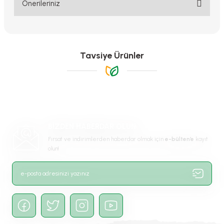
Yorum Yaz
Önerileriniz
Bu ürünün fiyat bilgisi, resim, ürün açıklamalarında ve diğer
konularda yetersiz gördüğünüz noktaları öneri formunu kullanarak
tarafımıza iletebilirsiniz.
Görüş ve önerileriniz için teşekkür ederiz.
Tavsiye Ürünler
Ürün resmi kalitesiz, bozuk veya görüntülenemiyor.
Ürün açıklamasında eksik bilgiler bulunuyor.
Ürün bilgilerinde hatalar bulunuyor.
Ürün fiyatı diğer sitelerden daha pahalı.
BİZDEN HABERDAR OLUN
Bu ürüne benzer farklı alternatifler olmalı.
Fırsat ve indirimlerden haberdar olmak için
e-bülten’e
kayıt
olun!
Gönder