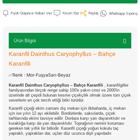
Fiyatı Düşünce Haber Ver
Yorum Yaz
Paylaş
Whatsapp Sipariş
Ürün Bilgisi
Karanfil Dainthus Caryophyllus – Bahçe
Karanfili
✅Renk : Mor-FuşyaSarı-Beyaz
Karanfil Dainthus Caryophyllus – Bahçe Karanfili
, karanfilgiller
familyasından birçok renge sahip 100'e yakın cinsi ve 2000'in
üzerinde alt çeşidi bulunan kesme çiçekçilik olmak üzere tüm çiçek
severlerin en çok tercih ettiği bitki türüdür.
Karanfil çiçeği ekim zamanı dış mekan için ilkbaharda, iç mekan
için ise yılın 12 ayı ekilebilir. Bordürlerde, saksılarda, çiçek
tarhlarında ekimi tavsiye edilir. Donlara karşı yarı dayanıklıdır ve
kuraklığa karşı da yarı dayanıklıdır. Toprağının nemini koruması
gereken tek yıllık bir bitkidir.
Karanfil çiçeği yoğun kokulu taç
yapraklı, yaprakları dar, uçları düz uzunca dişli yapıdadır.