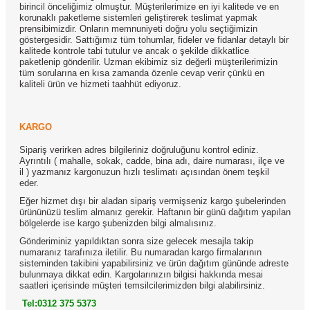
birincil önceliğimiz olmuştur. Müşterilerimize en iyi kalitede ve en
korunaklı paketleme sistemleri geliştirerek teslimat yapmak
prensibimizdir. Onların memnuniyeti doğru yolu seçtiğimizin
göstergesidir. Sattığımız tüm tohumlar, fideler ve fidanlar detaylı bir
kalitede kontrole tabi tutulur ve ancak o şekilde dikkatlice
paketlenip gönderilir. Uzman ekibimiz siz değerli müşterilerimizin
tüm sorularına en kısa zamanda özenle cevap verir çünkü en
kaliteli ürün ve hizmeti taahhüt ediyoruz.
KARGO
Sipariş verirken adres bilgileriniz doğruluğunu kontrol ediniz.
Ayrıntılı ( mahalle, sokak, cadde, bina adı, daire numarası, ilçe ve
il ) yazmanız kargonuzun hızlı teslimatı açısından önem teşkil
eder.
Eğer hizmet dışı bir aladan sipariş vermişseniz kargo şubelerinden
ürününüzü teslim almanız gerekir. Haftanın bir günü dağıtım yapılan
bölgelerde ise kargo şubenizden bilgi almalısınız.
Gönderiminiz yapıldıktan sonra size gelecek mesajla takip
numaranız tarafınıza iletilir. Bu numaradan kargo firmalarının
sisteminden takibini yapabilirsiniz ve ürün dağıtım gününde adreste
bulunmaya dikkat edin. Kargolarınızın bilgisi hakkında mesai
saatleri içerisinde müşteri temsilcilerimizden bilgi alabilirsiniz.
Tel:0312 375 5373