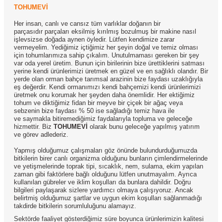
TOHUMEVİ
Her insan, canlı ve cansız tüm varlıklar doğanın bir
parçasıdır parçaları eksilmiş kırılmış bozulmuş bir makine nasıl
işlevsizse doğada aynen öyledir. Lütfen kendimize zarar
vermeyelim. Yediğimiz içtiğimiz her şeyin doğal ve temiz olması
için tohumlarımıza sahip çıkalım. Unutulmaması gereken bir şey
var oda yerel üretim. Bunun için birilerinin bize ürettiklerini satması
yerine kendi ürünlerimizi üretmek en güzel ve en sağlıklı olandır. Bir
yerde olan orman bahçe tarımsal arazinin bize faydası uzaklığıyla
eş değerdir. Kendi ormanımızı kendi bahçemizi kendi ürünlerimizi
üretmek onu korumak her şeyden daha önemlidir. Her ektiğimiz
tohum ve diktiğimiz fidan bir meyve bir çiçek bir ağaç veya
sebzenin bize faydası % 50 ise sağladığı temiz hava ile
ve saymakla bitiremediğimiz faydalarıyla topluma ve geleceğe
hizmettir. Biz
TOHUMEVİ
olarak bunu geleceğe yapılmış yatırım
ve görev adlederiz.
Yapmış olduğumuz çalışmaları göz önünde bulundurduğumuzda
bitkilerin birer canlı organizma olduğunu bunların çimlendirmelerinde
ve yetişmelerinde toprak tipi, sıcaklık, nem, sulama, ekim yapılan
zaman gibi faktörlere bağlı olduğunu lütfen unutmayalım. Ayrıca
kullanılan gübreler ve iklim koşulları da bunlara dahildir. Doğru
bilgileri paylaşarak sizlere yardımcı olmaya çalışıyoruz. Ancak
belirtmiş olduğumuz şartlar ve uygun ekim koşulları sağlanmadığı
takdirde bitkilerin sorumluluğunu alamayız.
Sektörde faaliyet gösterdiğimiz süre boyunca ürünlerimizin kalitesi