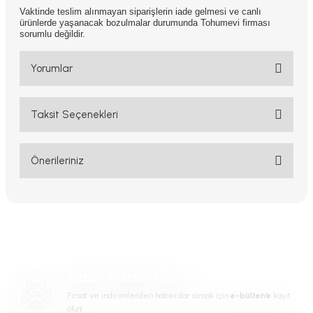
Vaktinde teslim alınmayan siparişlerin iade gelmesi ve canlı
ürünlerde yaşanacak bozulmalar durumunda Tohumevi firması
sorumlu değildir.
Yorumlar
Taksit Seçenekleri
Bu ürüne ilk yorumu siz yapın!
Yorum Yaz
Önerileriniz
Bu ürünün fiyat bilgisi, resim, ürün açıklamalarında ve diğer
konularda yetersiz gördüğünüz noktaları öneri formunu kullanarak
tarafımıza iletebilirsiniz.
Görüş ve önerileriniz için teşekkür ederiz.
Ürün resmi kalitesiz, bozuk veya görüntülenemiyor.
BİZDEN HABERDAR OLUN
Ürün açıklamasında eksik bilgiler bulunuyor.
Fırsat ve indirimlerden haberdar olmak için
e-bülten’e
kayıt
Ürün bilgilerinde hatalar bulunuyor.
olun!