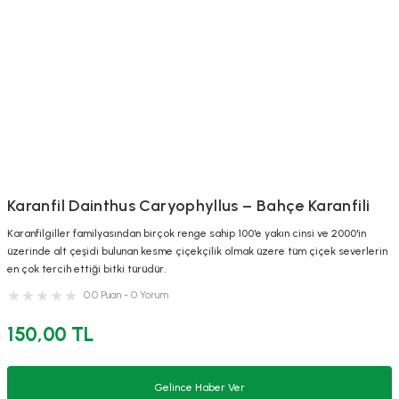
Karanfil Dainthus Caryophyllus – Bahçe Karanfili
Karanfilgiller familyasından birçok renge sahip 100'e yakın cinsi ve 2000'in
üzerinde alt çeşidi bulunan kesme çiçekçilik olmak üzere tüm çiçek severlerin
en çok tercih ettiği bitki türüdür.
0.0 Puan - 0 Yorum
150,00 TL
Gelince Haber Ver