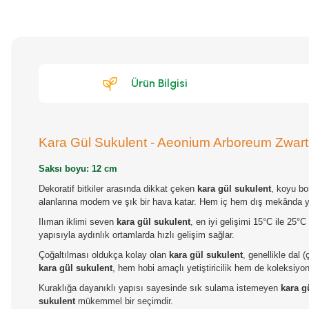
Ürün Bilgisi
Kara Gül Sukulent - Aeonium Arboreum Zwar
Saksı boyu: 12 cm
Dekoratif bitkiler arasında dikkat çeken
kara gül sukulent
, koyu bo
alanlarına modern ve şık bir hava katar. Hem iç hem dış mekânda ye
Ilıman iklimi seven
kara gül sukulent
, en iyi gelişimi 15°C ile 25°
yapısıyla aydınlık ortamlarda hızlı gelişim sağlar.
Çoğaltılması oldukça kolay olan
kara gül sukulent
, genellikle dal (
kara gül sukulent
, hem hobi amaçlı yetiştiricilik hem de koleksiyon 
Kuraklığa dayanıklı yapısı sayesinde sık sulama istemeyen
kara g
sukulent
mükemmel bir seçimdir.