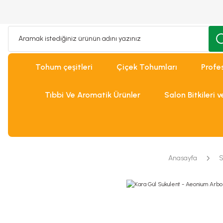
Tohum çeşitleri
Çiçek Tohumları
Profe
Tıbbi Ve Aromatik Ürünler
Salon Bitkileri 
Anasayfa
S