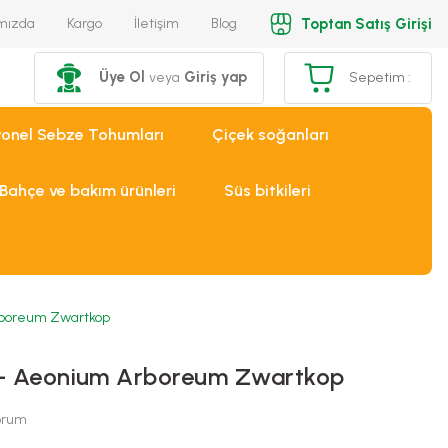
Toptan Satış Girişi
mızda
Kargo
İletişim
Blog
Üye Ol
Giriş yap
veya
Sepetim :
yonel Sebze Tohumları
Çiçek soğanları
Bahçe ve bakım ürünleri
Süs bitkileri
rboreum Zwartkop
t - Aeonium Arboreum Zwartkop
Yorum