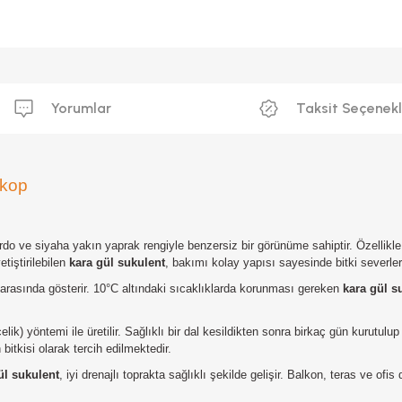
Yorumlar
Taksit Seçenekl
tkop
rdo ve siyaha yakın yaprak rengiyle benzersiz bir görünüme sahiptir. Özellikl
tiştirilebilen
kara gül sukulent
, bakımı kolay yapısı sayesinde bitki severler iç
C arasında gösterir. 10°C altındaki sıcaklıklarda korunması gereken
kara gül s
çelik) yöntemi ile üretilir. Sağlıklı bir dal kesildikten sonra birkaç gün kurutulup
bitkisi olarak tercih edilmektedir.
ül sukulent
, iyi drenajlı toprakta sağlıklı şekilde gelişir. Balkon, teras ve o