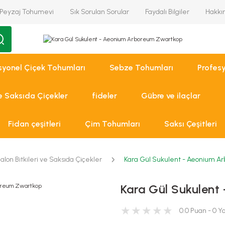
Peyzaj Tohumevi
Sık Sorulan Sorular
Faydalı Bilgiler
Hakkı
syonel Çiçek Tohumları
Sebze Tohumları
Profes
ve Saksıda Çiçekler
fideler
Gübre ve ilaçlar
Fidan çeşitleri
Çim Tohumları
Saksı Çeşitleri
alon Bitkileri ve Saksıda Çiçekler
Kara Gül Sukulent - Aeonium A
Kara Gül Sukulen
0.0 Puan - 0 