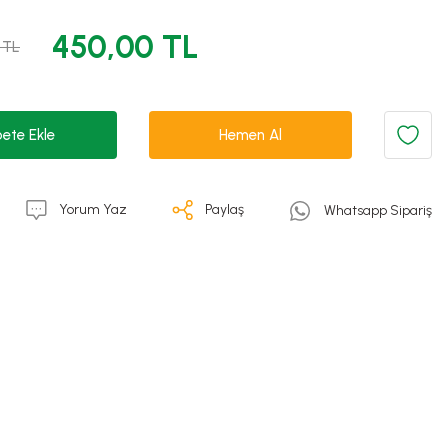
450,00 TL
 TL
ete Ekle
Hemen Al
Yorum Yaz
Paylaş
Whatsapp Sipariş