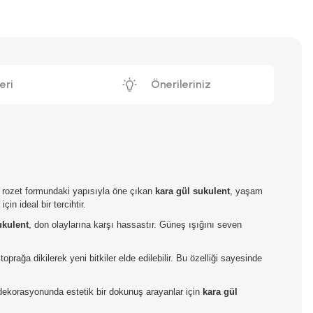
eri
Önerileriniz
e rozet formundaki yapısıyla öne çıkan
kara gül sukulent
, yaşam
in ideal bir tercihtir.
ukulent
, don olaylarına karşı hassastır. Güneş ışığını seven
 toprağa dikilerek yeni bitkiler elde edilebilir. Bu özelliği sayesinde
fis dekorasyonunda estetik bir dokunuş arayanlar için
kara gül