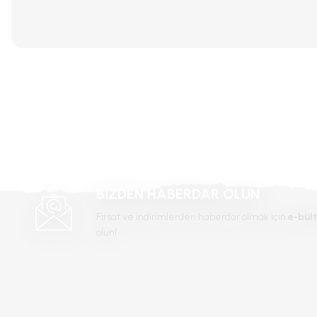
Bu ürünün fiyat bilgisi, resim, ürün açıklamalarında ve diğer konular
Görüş ve önerileriniz için teşekkür ederiz.
Ürün resmi kalitesiz, bozuk veya görüntülenemiyor.
Ürün açıklamasında eksik bilgiler bulunuyor.
Ürün bilgilerinde hatalar bulunuyor.
Ürün fiyatı diğer sitelerden daha pahalı.
Bu ürüne benzer farklı alternatifler olmalı.
BİZDEN HABERDAR OLUN
Fırsat ve indirimlerden haberdar olmak için
e-bült
olun!