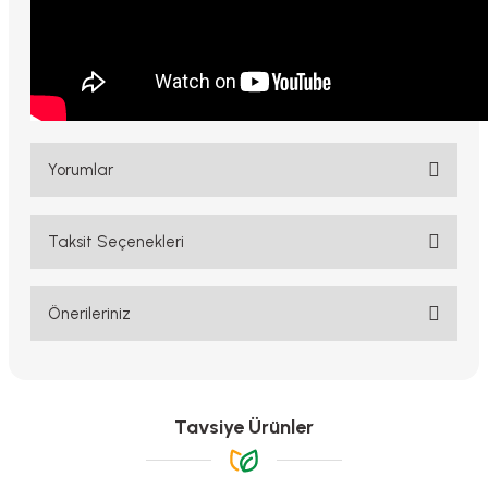
Yorumlar
Taksit Seçenekleri
Bu ürüne ilk yorumu siz yapın!
Yorum Yaz
Önerileriniz
Bu ürünün fiyat bilgisi, resim, ürün açıklamalarında ve diğer
konularda yetersiz gördüğünüz noktaları öneri formunu kullanarak
tarafımıza iletebilirsiniz.
Görüş ve önerileriniz için teşekkür ederiz.
Tavsiye Ürünler
Ürün resmi kalitesiz, bozuk veya görüntülenemiyor.