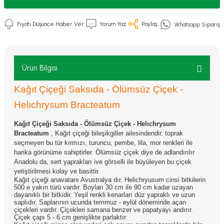
Fiyatı Düşünce Haber Ver
Yorum Yaz
Paylaş
Whatsapp Sipariş
Ürün Bilgisi
Kağıt Çiçeği Saksıda - Ölümsüz Çiçek -
Helıchrysum Bracteatum
Kağıt Çiçeği Saksıda - Ölümsüz Çiçek -
Helıchrysum
Bracteatum
,
Kağıt çiçeği bileşikgiller ailesindendir. toprak
seçmeyen bu tür kırmızı, turuncu, pembe, lila, mor renkleri ile
harika görünüme sahiptirler. Ölümsüz çiçek diye de adlandırılır
Anadolu da, sert yaprakları ive görselli ile büyüleyen bu çiçek
yetiştirilmesi kolay ve basittir.
Kağıt çiçeği anavatanı Avustralya dır. Helichryusum cinsi bitkilerin
500 e yakın türü vardır. Boyları 30 cm ile 90 cm kadar uzayan
dayanıklı bir bitkidir. Yeşil renkli kenarları düz yapraklı ve uzun
saplıdır. Saplarının ucunda temmuz - eylül döneminde açan
çiçekleri vardır. Çiçekleri samana benzer ve papatyayı andırır.
Çiçek çapı 5 - 6 cm genişlikte parlaktır.