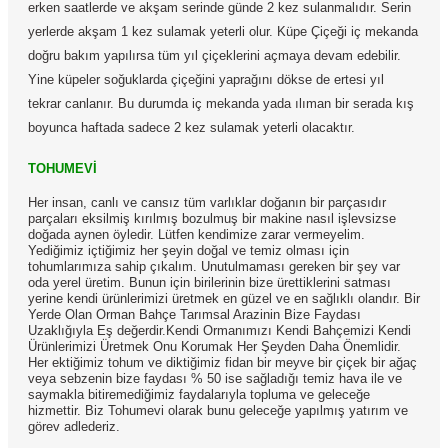
erken saatlerde ve akşam serinde günde 2 kez sulanmalıdır. Serin
yerlerde akşam 1 kez sulamak yeterli olur. Küpe Çiçeği iç mekanda
doğru bakım yapılırsa tüm yıl çiçeklerini açmaya devam edebilir.
Yine küpeler soğuklarda çiçeğini yaprağını dökse de ertesi yıl
tekrar canlanır. Bu durumda iç mekanda yada ılıman bir serada kış
boyunca haftada sadece 2 kez sulamak yeterli olacaktır.
TOHUMEVİ
Her insan, canlı ve cansız tüm varlıklar doğanın bir parçasıdır
parçaları eksilmiş kırılmış bozulmuş bir makine nasıl işlevsizse
doğada aynen öyledir. Lütfen kendimize zarar vermeyelim.
Yediğimiz içtiğimiz her şeyin doğal ve temiz olması için
tohumlarımıza sahip çıkalım. Unutulmaması gereken bir şey var
oda yerel üretim. Bunun için birilerinin bize ürettiklerini satması
yerine kendi ürünlerimizi üretmek en güzel ve en sağlıklı olandır. Bir
Yerde Olan Orman Bahçe Tarımsal Arazinin Bize Faydası
Uzaklığıyla Eş değerdir.Kendi Ormanımızı Kendi Bahçemizi Kendi
Ürünlerimizi Üretmek Onu Korumak Her Şeyden Daha Önemlidir.
Her ektiğimiz tohum ve diktiğimiz fidan bir meyve bir çiçek bir ağaç
veya sebzenin bize faydası % 50 ise sağladığı temiz hava ile ve
saymakla bitiremediğimiz faydalarıyla topluma ve geleceğe
hizmettir. Biz Tohumevi olarak bunu geleceğe yapılmış yatırım ve
görev adlederiz.