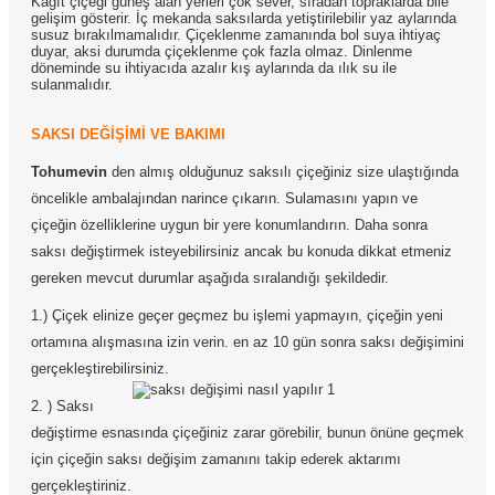
Kağıt çiçeği güneş alan yerleri çok sever, sıradan topraklarda bile
gelişim gösterir. İç mekanda saksılarda yetiştirilebilir yaz aylarında
susuz bırakılmamalıdır. Çiçeklenme zamanında bol suya ihtiyaç
duyar, aksi durumda çiçeklenme çok fazla olmaz. Dinlenme
döneminde su ihtiyacıda azalır kış aylarında da ılık su ile
sulanmalıdır.
SAKSI DEĞİŞİMİ VE BAKIMI
Tohumevin
den almış olduğunuz saksılı çiçeğiniz size ulaştığında
öncelikle ambalajından narince çıkarın. Sulamasını yapın ve
çiçeğin özelliklerine uygun bir yere konumlandırın. Daha sonra
saksı değiştirmek isteyebilirsiniz ancak bu konuda dikkat etmeniz
gereken mevcut durumlar aşağıda sıralandığı şekildedir.
1.) Çiçek elinize geçer geçmez bu işlemi yapmayın, çiçeğin yeni
ortamına alışmasına izin verin. en az 10 gün sonra saksı değişimini
gerçekleştirebilirsiniz.
2. ) Saksı
değiştirme esnasında çiçeğiniz zarar görebilir, bunun önüne geçmek
için çiçeğin saksı değişim zamanını takip ederek aktarımı
gerçekleştiriniz.