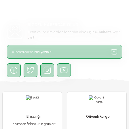
Ürün açıklamasında eksik bilgiler bulunuyor.
Ürün bilgilerinde hatalar bulunuyor.
-%11
Ürün fiyatı diğer sitelerden daha pahalı.
BİZDEN HABERDAR OLUN
Bu ürüne benzer farklı alternatifler olmalı.
Fırsat ve indirimlerden haberdar olmak için
e-bülten’e
kayıt
olun!
Gönder
Mandevilla Çiçeği 24 cm Saksıda
950,00 TL
850,00 TL
Detaylı İncele
El işçiliği
Güvenli Kargo
Tohumdan fidana ürün grupları!