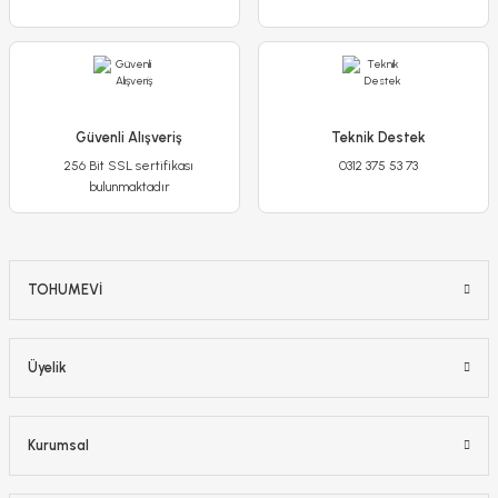
Sepete Ekle
-%17
Güvenli Alışveriş
Teknik Destek
256 Bit SSL sertifikası
0312 375 53 73
bulunmaktadır
TOHUMEVİ
Sakız Sardunya Saksıda – Burgundy Blaze
Üyelik
300,00 TL
250,00 TL
Kurumsal
Stokta Yok