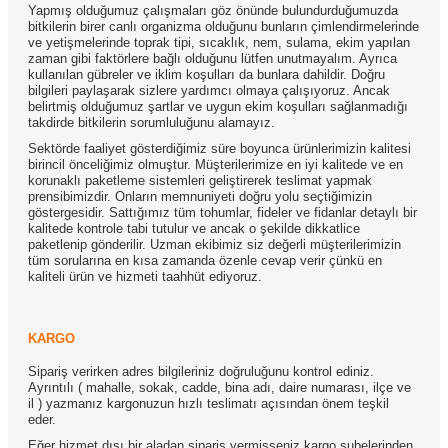
Yapmış olduğumuz çalışmaları göz önünde bulundurduğumuzda
bitkilerin birer canlı organizma olduğunu bunların çimlendirmelerinde
ve yetişmelerinde toprak tipi, sıcaklık, nem, sulama, ekim yapılan
zaman gibi faktörlere bağlı olduğunu lütfen unutmayalım. Ayrıca
kullanılan gübreler ve iklim koşulları da bunlara dahildir. Doğru
bilgileri paylaşarak sizlere yardımcı olmaya çalışıyoruz. Ancak
belirtmiş olduğumuz şartlar ve uygun ekim koşulları sağlanmadığı
takdirde bitkilerin sorumluluğunu alamayız.
Sektörde faaliyet gösterdiğimiz süre boyunca ürünlerimizin kalitesi
birincil önceliğimiz olmuştur. Müşterilerimize en iyi kalitede ve en
korunaklı paketleme sistemleri geliştirerek teslimat yapmak
prensibimizdir. Onların memnuniyeti doğru yolu seçtiğimizin
göstergesidir. Sattığımız tüm tohumlar, fideler ve fidanlar detaylı bir
kalitede kontrole tabi tutulur ve ancak o şekilde dikkatlice
paketlenip gönderilir. Uzman ekibimiz siz değerli müşterilerimizin
tüm sorularına en kısa zamanda özenle cevap verir çünkü en
kaliteli ürün ve hizmeti taahhüt ediyoruz.
KARGO
Sipariş verirken adres bilgileriniz doğruluğunu kontrol ediniz.
Ayrıntılı ( mahalle, sokak, cadde, bina adı, daire numarası, ilçe ve
il ) yazmanız kargonuzun hızlı teslimatı açısından önem teşkil
eder.
Eğer hizmet dışı bir aladan sipariş vermişseniz kargo şubelerinden