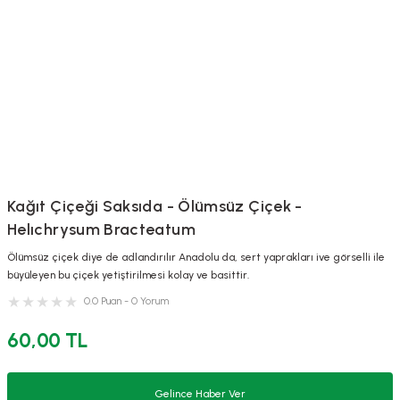
Kağıt Çiçeği Saksıda - Ölümsüz Çiçek -
Helıchrysum Bracteatum
Ölümsüz çiçek diye de adlandırılır Anadolu da, sert yaprakları ive görselli ile
büyüleyen bu çiçek yetiştirilmesi kolay ve basittir.
0.0 Puan - 0 Yorum
60,00 TL
Gelince Haber Ver