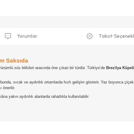
Yorumlar
Taksit Seçenekl
 cm Saksıda
örünümlü süs bitkileri arasında öne çıkan bir türdür. Türkiye’de
Brezilya Küpeli
.
loribunda, sıcak ve aydınlık ortamlarda hızlı gelişim gösterir. Yaz boyunca ç
önerilir.
âna yakın aydınlık alanlarda rahatlıkla kullanılabilir.
da yetersiz gördüğünüz noktaları öneri formunu kullanarak tarafımıza iletebilirs
Bu ürüne ilk yorumu siz yapın!