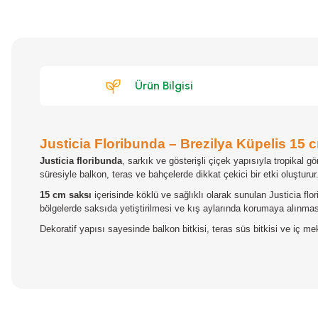
Ürün Bilgisi
Justicia Floribunda – Brezilya Küpelis 15
Justicia floribunda
, sarkık ve gösterişli çiçek yapısıyla tropikal g
süresiyle balkon, teras ve bahçelerde dikkat çekici bir etki oluşturur
15 cm saksı
içerisinde köklü ve sağlıklı olarak sunulan Justicia f
bölgelerde saksıda yetiştirilmesi ve kış aylarında korumaya alınması 
Dekoratif yapısı sayesinde balkon bitkisi, teras süs bitkisi ve iç mek
Bu ürünün fiyat bilgisi, resim, ürün açıklamalarında ve diğer konular
Görüş ve önerileriniz için teşekkür ederiz.
Ürün resmi kalitesiz, bozuk veya görüntülenemiyor.