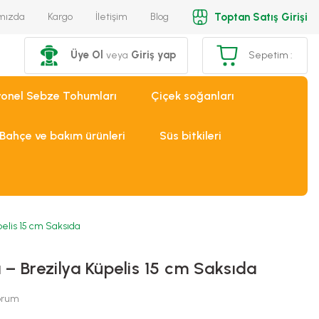
Toptan Satış Girişi
mızda
Kargo
İletişim
Blog
Üye Ol
Giriş yap
veya
Sepetim :
yonel Sebze Tohumları
Çiçek soğanları
Bahçe ve bakım ürünleri
Süs bitkileri
pelis 15 cm Saksıda
 – Brezilya Küpelis 15 cm Saksıda
Yorum