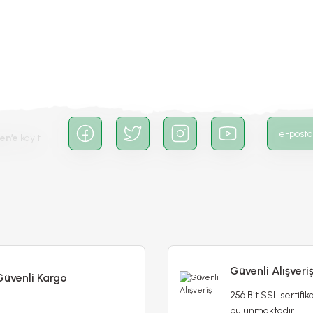
Yorum Yaz
en’e
kayıt
Gönder
Güvenli Alışveri
Güvenli Kargo
256 Bit SSL sertifika
bulunmaktadır