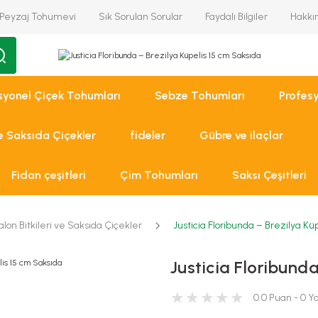
Peyzaj Tohumevi
Sık Sorulan Sorular
Faydalı Bilgiler
Hakkı
syonel Çiçek Tohumları
Sebze Tohumları
Profes
ve Saksıda Çiçekler
fideler
Gübre ve ilaçlar
Fidan çeşitleri
Çim Tohumları
Saksı Çeşitleri
alon Bitkileri ve Saksıda Çiçekler
Justicia Floribunda – Brezilya Kü
Justicia Floribunda
0.0 Puan - 0 