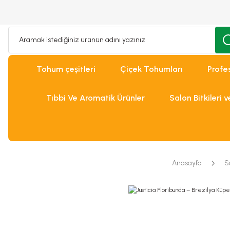
Tohum çeşitleri
Çiçek Tohumları
Profe
Tıbbi Ve Aromatik Ürünler
Salon Bitkileri 
Anasayfa
S