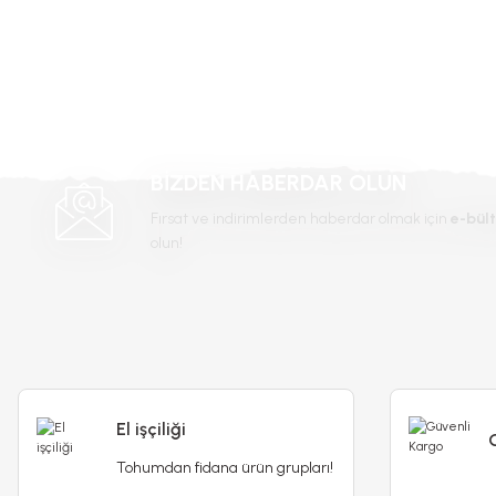
Ürün açıklamasında eksik bilgiler bulunuyor.
Ürün bilgilerinde hatalar bulunuyor.
Ürün fiyatı diğer sitelerden daha pahalı.
Bu ürüne benzer farklı alternatifler olmalı.
BİZDEN HABERDAR OLUN
Fırsat ve indirimlerden haberdar olmak için
e-bült
olun!
El işçiliği
Tohumdan fidana ürün grupları!