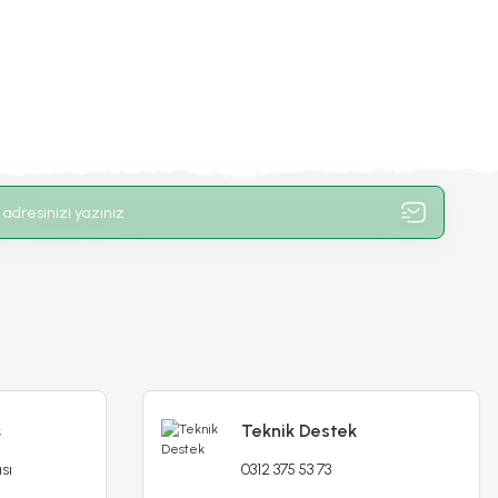
ş
Teknik Destek
sı
0312 375 53 73