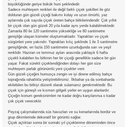
büyüklüğünde geriye bükük huni şeklindedir.
Sadece muhteşem renkleri ile değil farklı çiçek şekilleri ile göz
dolduran gün güzeli çiçeği bakımı kolay ve uzun ömürlü, yaz
aylarında çok sayıda çiçek üreten bahçe bitkilerindendir. Çok yıllık
bir çiçek olan gün güzeli 20 yıla kadar aynı yerde kalabilmektedir.
Zamanla 80 ile 120 santimetre yüksekliğe ve 80 santimetre
genişliğe ulaşan kümeler oluşturmaktadır. Yaprakları ve çiçek
sürgünleri yere yakındır. Yaprakları kılıç şeklinde 1 ile 3 santimetre
genişliğinde, en fazla 150 santimetre uzunluğunda sarı ve yeşil
renklidir. Haziran ve temmuz ayları arasında yaklaşık 6 hafta
çiçekli kalabilen bu bitkinin her bir çiçeği genellikle sadece bir gün
yaşar. Fakat sürekli çiçeklendiğinden dolayı her gün size
muhteşem parlak görünümlü yeni çiçekler verir.
Gün güzeli çiçeğini humusça zengin ve iyi direne edilmiş bahçe
toprağında rahatlıkla yetiştirebilirsiniz. İlkbahar ya da sonbaharda
ekilebilen bu bitkiyi düzenli olarak sulamanız gerekmektedir. Bu
çiçek için güneşli ve kısmen gölgeli yerler en uygun alanlardır.
Çiçeğin konum gereksinimleri ne kadar doğru karşılanırsa o kadar
çok çiçek verecektir.
Peyzaj çalışmalarında süs havuzları ve su kenarlarında bordür ve
grup dikimlerinde dekoratif bir görüntü sağlar.
Çiçek açtıktan sonra bir sonraki yıl çiçeklenme döneminden önce