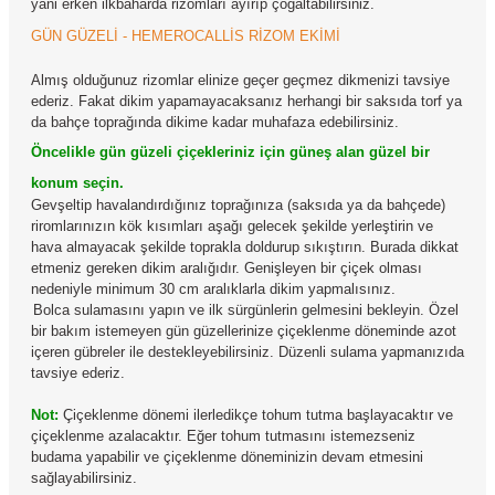
yani erken ilkbaharda rizomları ayırıp çoğaltabilirsiniz.
GÜN GÜZELİ - HEMEROCALLİS RİZOM EKİMİ
Almış olduğunuz rizomlar elinize geçer geçmez dikmenizi tavsiye
ederiz. Fakat dikim yapamayacaksanız herhangi bir saksıda torf ya
da bahçe toprağında dikime kadar muhafaza edebilirsiniz.
Öncelikle gün güzeli çiçekleriniz için güneş alan güzel bir
konum seçin.
Gevşeltip havalandırdığınız toprağınıza (saksıda ya da bahçede)
riromlarınızın kök kısımları aşağı gelecek şekilde yerleştirin ve
hava almayacak şekilde toprakla doldurup sıkıştırın. Burada dikkat
etmeniz gereken dikim aralığıdır. Genişleyen bir çiçek olması
nedeniyle minimum 30 cm aralıklarla dikim yapmalısınız.
Bolca sulamasını yapın ve ilk sürgünlerin gelmesini bekleyin. Özel
bir bakım istemeyen gün güzellerinize çiçeklenme döneminde azot
içeren gübreler ile destekleyebilirsiniz. Düzenli sulama yapmanızıda
tavsiye ederiz.
Not:
Çiçeklenme dönemi ilerledikçe tohum tutma başlayacaktır ve
çiçeklenme azalacaktır. Eğer tohum tutmasını istemezseniz
budama yapabilir ve çiçeklenme döneminizin devam etmesini
sağlayabilirsiniz.