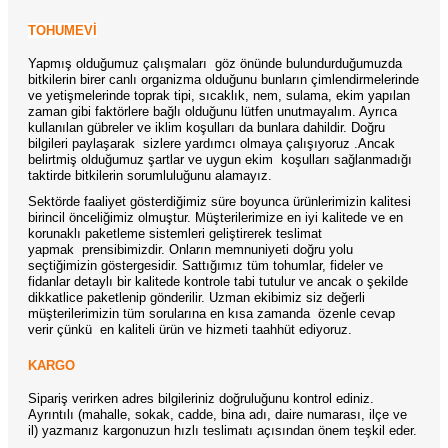
TOHUMEVİ
Yapmış olduğumuz çalışmaları göz önünde bulundurduğumuzda
bitkilerin birer canlı organizma olduğunu bunların çimlendirmelerinde
ve yetişmelerinde toprak tipi, sıcaklık, nem, sulama, ekim yapılan
zaman gibi faktörlere bağlı olduğunu lütfen unutmayalım. Ayrıca
kullanılan gübreler ve iklim koşulları da bunlara dahildir. Doğru
bilgileri paylaşarak sizlere yardımcı olmaya çalışıyoruz .Ancak
belirtmiş olduğumuz şartlar ve uygun ekim koşulları sağlanmadığı
taktirde bitkilerin sorumluluğunu alamayız.
Sektörde faaliyet gösterdiğimiz süre boyunca ürünlerimizin kalitesi
birincil önceliğimiz olmuştur. Müşterilerimize en iyi kalitede ve en
korunaklı paketleme sistemleri geliştirerek teslimat
yapmak prensibimizdir. Onların memnuniyeti doğru yolu
seçtiğimizin göstergesidir. Sattığımız tüm tohumlar, fideler ve
fidanlar detaylı bir kalitede kontrole tabi tutulur ve ancak o şekilde
dikkatlice paketlenip gönderilir. Uzman ekibimiz siz değerli
müşterilerimizin tüm sorularına en kısa zamanda özenle cevap
verir çünkü en kaliteli ürün ve hizmeti taahhüt ediyoruz.
KARGO
Sipariş verirken adres bilgileriniz doğruluğunu kontrol ediniz.
Ayrıntılı (mahalle, sokak, cadde, bina adı, daire numarası, ilçe ve
il) yazmanız kargonuzun hızlı teslimatı açısından önem teşkil eder.