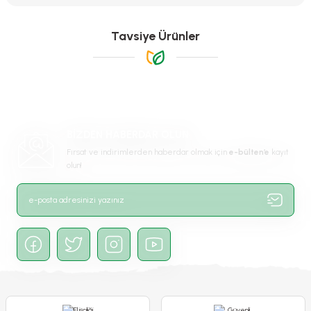
konularda yetersiz gördüğünüz noktaları öneri formunu kullanarak
tarafımıza iletebilirsiniz.
Görüş ve önerileriniz için teşekkür ederiz.
Tavsiye Ürünler
Ürün resmi kalitesiz, bozuk veya görüntülenemiyor.
Ürün açıklamasında eksik bilgiler bulunuyor.
Ürün bilgilerinde hatalar bulunuyor.
Ürün fiyatı diğer sitelerden daha pahalı.
BİZDEN HABERDAR OLUN
Bu ürüne benzer farklı alternatifler olmalı.
Fırsat ve indirimlerden haberdar olmak için
e-bülten’e
kayıt
olun!
Gönder
Acem Borusu Sarmaşığı Fidanı - Campsis Radicans