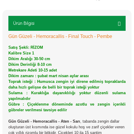
Ürün Bilgisi
Gün Güzeli - Hemoracallis - Final Touch - Pembe
Satış Şekli: RİZOM
Kalibre Size 1
Dikim Aralığı 30-50 cm
Dikim Derinliği 8-10 cm
Metrekare Adeti 10-15 adet
Dikim zamanı : şubat mart nisan aylar arası
Toprak isteği : Humusca zengin iyi direne edilmiş topraklarda
daha hızlı gelişse de belli bir toprak isteği yoktur
Sulama : Kuraklığa dayanıklılığı yoktur düzenli sulama
yapılmalıdır
Gübre : Çiçeklenme döneminde azotlu ve zengin içerikli
gübreler verilmesi tavsiye edilir
Gün Güzeli - Hemoracallis - Aten - Sarı
, tabanda zengin dallar
oluşturan üst kısmında ise güzel kokulu hoş ve zarif çiçekler veren
çok yıllık rizomlu bir bitkidir. Çiçekleri 10 ila 15 santim