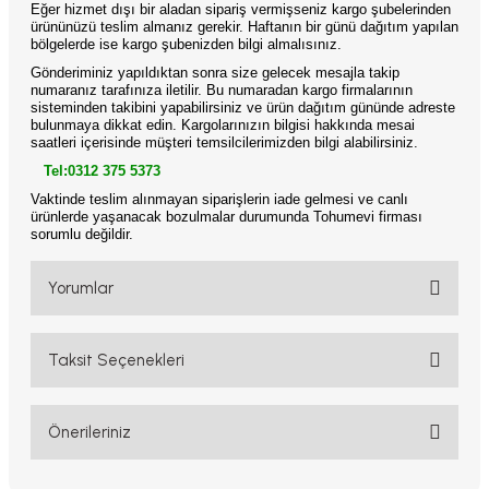
Eğer hizmet dışı bir aladan sipariş vermişseniz kargo şubelerinden
ürününüzü teslim almanız gerekir. Haftanın bir günü dağıtım yapılan
bölgelerde ise kargo şubenizden bilgi almalısınız.
Gönderiminiz yapıldıktan sonra size gelecek mesajla takip
numaranız tarafınıza iletilir. Bu numaradan kargo firmalarının
sisteminden takibini yapabilirsiniz ve ürün dağıtım gününde adreste
bulunmaya dikkat edin. Kargolarınızın bilgisi hakkında mesai
saatleri içerisinde müşteri temsilcilerimizden bilgi alabilirsiniz.
Tel:0312 375 5373
Vaktinde teslim alınmayan siparişlerin iade gelmesi ve canlı
ürünlerde yaşanacak bozulmalar durumunda Tohumevi firması
sorumlu değildir.
Yorumlar
Taksit Seçenekleri
Bu ürüne ilk yorumu siz yapın!
Yorum Yaz
Önerileriniz
Bu ürünün fiyat bilgisi, resim, ürün açıklamalarında ve diğer