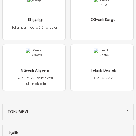
200,00 TL
El işçiliği
Güvenli Kargo
Tohumdan fidana ürün grupları!
Stokta Yok
-%14
YENİ
Güvenli Alışveriş
Teknik Destek
256 Bit SSL sertifikası
0312 375 53 73
bulunmaktadır
TOHUMEVİ
Gün Güzeli - Hemoracallis - Aten - Sarı
350,00 TL
Üyelik
300,00 TL