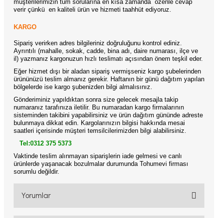
müşterilerimizin tüm sorularına en kısa zamanda özenle cevap
verir çünkü en kaliteli ürün ve hizmeti taahhüt ediyoruz.
KARGO
Sipariş verirken adres bilgileriniz doğruluğunu kontrol ediniz.
Ayrıntılı (mahalle, sokak, cadde, bina adı, daire numarası, ilçe ve
il) yazmanız kargonuzun hızlı teslimatı açısından önem teşkil eder.
Eğer hizmet dışı bir aladan sipariş vermişseniz kargo şubelerinden
ürününüzü teslim almanız gerekir. Haftanın bir günü dağıtım yapılan
bölgelerde ise kargo şubenizden bilgi almalısınız.
Gönderiminiz yapıldıktan sonra size gelecek mesajla takip
numaranız tarafınıza iletilir. Bu numaradan kargo firmalarının
sisteminden takibini yapabilirsiniz ve ürün dağıtım gününde adreste
bulunmaya dikkat edin. Kargolarınızın bilgisi hakkında mesai
saatleri içerisinde müşteri temsilcilerimizden bilgi alabilirsiniz.
Tel:0312 375 5373
Vaktinde teslim alınmayan siparişlerin iade gelmesi ve canlı
ürünlerde yaşanacak bozulmalar durumunda Tohumevi firması
sorumlu değildir.
Yorumlar