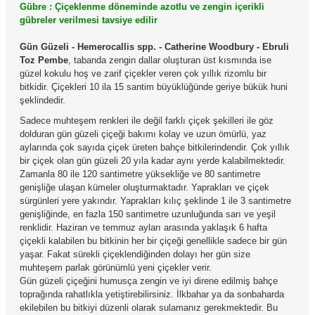
Gübre : Çiçeklenme döneminde azotlu ve zengin içerikli
gübreler verilmesi tavsiye edilir
Gün Güzeli - Hemerocallis spp. - Catherine Woodbury - Ebruli
Toz Pembe
, tabanda zengin dallar oluşturan üst kısmında ise
güzel kokulu hoş ve zarif çiçekler veren çok yıllık rizomlu bir
bitkidir. Çiçekleri 10 ila 15 santim büyüklüğünde geriye bükük huni
şeklindedir.
Sadece muhteşem renkleri ile değil farklı çiçek şekilleri ile göz
dolduran gün güzeli çiçeği bakımı kolay ve uzun ömürlü, yaz
aylarında çok sayıda çiçek üreten bahçe bitkilerindendir. Çok yıllık
bir çiçek olan gün güzeli 20 yıla kadar aynı yerde kalabilmektedir.
Zamanla 80 ile 120 santimetre yüksekliğe ve 80 santimetre
genişliğe ulaşan kümeler oluşturmaktadır. Yaprakları ve çiçek
sürgünleri yere yakındır. Yaprakları kılıç şeklinde 1 ile 3 santimetre
genişliğinde, en fazla 150 santimetre uzunluğunda sarı ve yeşil
renklidir. Haziran ve temmuz ayları arasında yaklaşık 6 hafta
çiçekli kalabilen bu bitkinin her bir çiçeği genellikle sadece bir gün
yaşar. Fakat sürekli çiçeklendiğinden dolayı her gün size
muhteşem parlak görünümlü yeni çiçekler verir.
Gün güzeli çiçeğini humusça zengin ve iyi direne edilmiş bahçe
toprağında rahatlıkla yetiştirebilirsiniz. İlkbahar ya da sonbaharda
ekilebilen bu bitkiyi düzenli olarak sulamanız gerekmektedir. Bu