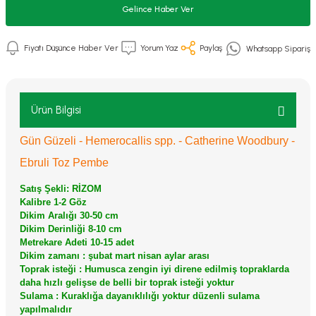
Gelince Haber Ver
Fiyatı Düşünce Haber Ver
Yorum Yaz
Paylaş
Whatsapp Sipariş
Ürün Bilgisi
Gün Güzeli - Hemerocallis spp. - Catherine Woodbury -
Ebruli Toz Pembe
Satış Şekli: RİZOM
Kalibre 1-2 Göz
Dikim Aralığı 30-50 cm
Dikim Derinliği 8-10 cm
Metrekare Adeti 10-15 adet
Dikim zamanı : şubat mart nisan aylar arası
Toprak isteği : Humusca zengin iyi direne edilmiş topraklarda
daha hızlı gelişse de belli bir toprak isteği yoktur
Sulama : Kuraklığa dayanıklılığı yoktur düzenli sulama
yapılmalıdır