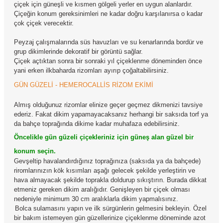
çiçek için güneşli ve kısmen gölgeli yerler en uygun alanlardır.
Çiçeğin konum gereksinimleri ne kadar doğru karşılanırsa o kadar
çok çiçek verecektir.
Peyzaj çalışmalarında süs havuzları ve su kenarlarında bordür ve
grup dikimlerinde dekoratif bir görüntü sağlar.
Çiçek açtıktan sonra bir sonraki yıl çiçeklenme döneminden önce
yani erken ilkbaharda rizomları ayırıp çoğaltabilirsiniz.
GÜN GÜZELİ - HEMEROCALLİS RİZOM EKİMİ
Almış olduğunuz rizomlar elinize geçer geçmez dikmenizi tavsiye
ederiz. Fakat dikim yapamayacaksanız herhangi bir saksıda torf ya
da bahçe toprağında dikime kadar muhafaza edebilirsiniz.
Öncelikle gün güzeli çiçekleriniz için güneş alan güzel bir
konum seçin.
Gevşeltip havalandırdığınız toprağınıza (saksıda ya da bahçede)
riromlarınızın kök kısımları aşağı gelecek şekilde yerleştirin ve
hava almayacak şekilde toprakla doldurup sıkıştırın. Burada dikkat
etmeniz gereken dikim aralığıdır. Genişleyen bir çiçek olması
nedeniyle minimum 30 cm aralıklarla dikim yapmalısınız.
Bolca sulamasını yapın ve ilk sürgünlerin gelmesini bekleyin. Özel
bir bakım istemeyen gün güzellerinize çiçeklenme döneminde azot