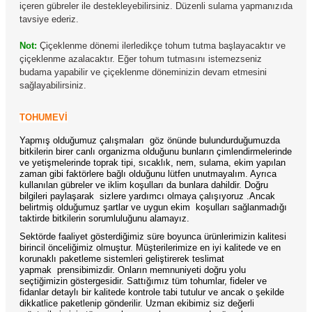
içeren gübreler ile destekleyebilirsiniz. Düzenli sulama yapmanızıda
tavsiye ederiz.
Not:
Çiçeklenme dönemi ilerledikçe tohum tutma başlayacaktır ve
çiçeklenme azalacaktır. Eğer tohum tutmasını istemezseniz
budama yapabilir ve çiçeklenme döneminizin devam etmesini
sağlayabilirsiniz.
TOHUMEVİ
Yapmış olduğumuz çalışmaları göz önünde bulundurduğumuzda
bitkilerin birer canlı organizma olduğunu bunların çimlendirmelerinde
ve yetişmelerinde toprak tipi, sıcaklık, nem, sulama, ekim yapılan
zaman gibi faktörlere bağlı olduğunu lütfen unutmayalım. Ayrıca
kullanılan gübreler ve iklim koşulları da bunlara dahildir. Doğru
bilgileri paylaşarak sizlere yardımcı olmaya çalışıyoruz .Ancak
belirtmiş olduğumuz şartlar ve uygun ekim koşulları sağlanmadığı
taktirde bitkilerin sorumluluğunu alamayız.
Sektörde faaliyet gösterdiğimiz süre boyunca ürünlerimizin kalitesi
birincil önceliğimiz olmuştur. Müşterilerimize en iyi kalitede ve en
korunaklı paketleme sistemleri geliştirerek teslimat
yapmak prensibimizdir. Onların memnuniyeti doğru yolu
seçtiğimizin göstergesidir. Sattığımız tüm tohumlar, fideler ve
fidanlar detaylı bir kalitede kontrole tabi tutulur ve ancak o şekilde
dikkatlice paketlenip gönderilir. Uzman ekibimiz siz değerli