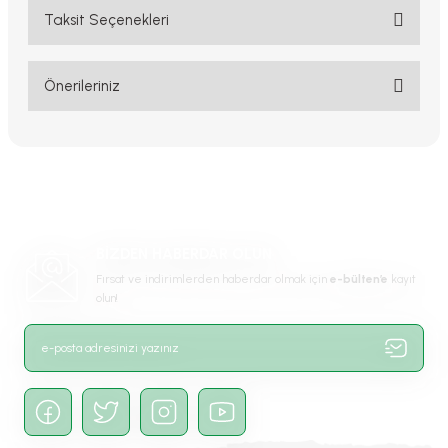
Taksit Seçenekleri
Bu ürüne ilk yorumu siz yapın!
Yorum Yaz
Önerileriniz
Bu ürünün fiyat bilgisi, resim, ürün açıklamalarında ve diğer
konularda yetersiz gördüğünüz noktaları öneri formunu kullanarak
tarafımıza iletebilirsiniz.
Görüş ve önerileriniz için teşekkür ederiz.
Ürün resmi kalitesiz, bozuk veya görüntülenemiyor.
BİZDEN HABERDAR OLUN
Ürün açıklamasında eksik bilgiler bulunuyor.
Fırsat ve indirimlerden haberdar olmak için
e-bülten’e
kayıt
Ürün bilgilerinde hatalar bulunuyor.
olun!
Ürün fiyatı diğer sitelerden daha pahalı.
Bu ürüne benzer farklı alternatifler olmalı.