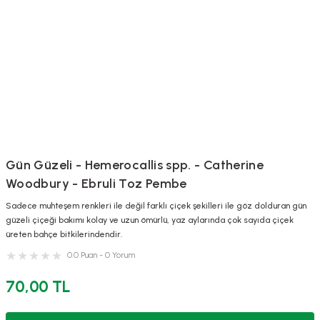
Gün Güzeli - Hemerocallis spp. - Catherine
Woodbury - Ebruli Toz Pembe
Sadece muhteşem renkleri ile değil farklı çiçek şekilleri ile göz dolduran gün
güzeli çiçeği bakımı kolay ve uzun ömürlü, yaz aylarında çok sayıda çiçek
üreten bahçe bitkilerindendir.
0.0 Puan - 0 Yorum
70,00 TL