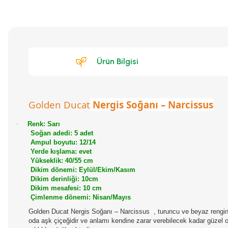
Ürün Bilgisi
Golden Ducat
Nergis Soğanı – Narcissus
·
Renk:
Sarı
Soğan adedi: 5 adet
Ampul boyutu: 12/14
Yerde kışlama: evet
Yükseklik: 40/55 cm
Dikim dönemi: Eylül/Ekim/Kasım
Dikim derinliği: 10cm
Dikim mesafesi: 10 cm
Çimlenme dönemi: Nisan/Mayıs
Golden Ducat Nergis Soğanı – Narcissus ,
turuncu ve beyaz rengin 
oda aşk çiçeğidir ve anlamı kendine zarar verebilecek kadar güzel