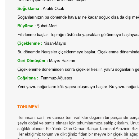
Soğuklama :
Aralık-Ocak
Soğanlarınızın bu dönemde havalar ne kadar soğuk olsa da dış me
Büyüme :
Şubat-Mart
Filizlenme başlar. Toprağın üstünde yaprakları görünmeye başlayaca
Çiçeklenme :
Nisan-Mayıs
Bu dönemde Nergisler çiçeklenmeye başlar. Çiçeklenme döneminde bit
Geri Dönüşüm :
Mayıs-Haziran
Çiçekleneme döneminden sonra çiçekler kesilir, yavru soğanların geli
Çoğaltma :
Temmuz-Ağustos
Yeni yavru soğanların kök yapısı oluşmaya başlar. Bu yavru soğanlar
TOHUMEVİ
Her insan, canlı ve cansız tüm varlıklar doğanın bir parçasıdır par
şeyin doğal ve temiz olması için tohumlarımıza sahip çıkalım. Unutul
sağlıklı olandır. Bir Yerde Olan Orman Bahçe Tarımsal Arazinin B
Her ektiğimiz tohum ve diktiğimiz fidan bir meyve bir çiçek bir ağa