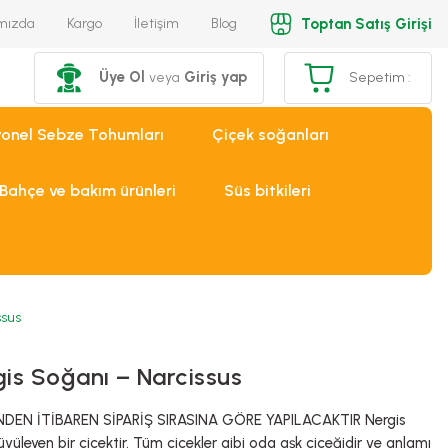
Toptan Satış Girişi
mızda
Kargo
İletişim
Blog
Üye Ol
Giriş yap
veya
Sepetim :
yonel Sebze Tohumları
Çiçek soğanları
Bahçe ve bakım ürünleri
Süs bitkileri
ssus
is Soğanı – Narcissus
DEN İTİBAREN SİPARİŞ SIRASINA GÖRE YAPILACAKTIR Nergis
yüleyen bir çiçektir. Tüm çiçekler gibi oda aşk çiçeğidir ve anlamı