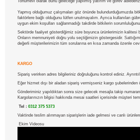
Tohumevi olarak bunu geleceğe yapılmış yatırım ve görev adlederiz
Yapmış olduğumuz çalışmaları göz önünde bulundurduğumuzda bitkile
faktörlere bağlı olduğunu lütfen unutmayalım. Ayrıca kullanılan gübre
uygun ekim koşulları sağlanmadığı takdirde bitkilerin sorumluluğun
Sektörde faaliyet gösterdiğimiz süre boyunca ürünlerimizin kalitesi b
Onların memnuniyeti doğru yolu seçtiğimizin göstergesidir. Sattığımız
değerli müşterilerimizin tüm sorularına en kısa zamanda özenle ceva
KARGO
Sipariş verirken adres bilgileriniz doğruluğunu kontrol ediniz. Ayrın
Eğer hizmet dışı bir aladan sipariş vermişseniz kargo şubelerinden 
Gönderiminiz yapıldıktan sonra size gelecek mesajla takip numaranız
Kargolarınızın bilgisi hakkında mesai saatleri içerisinde müşteri temsi
Tel :
0312 375 5373
Vaktinde teslim alınmayan siparişlerin iade gelmesi ve canlı ürünl
Ekim Videosu