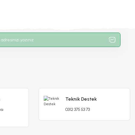
ş
Teknik Destek
sı
0312 375 53 73