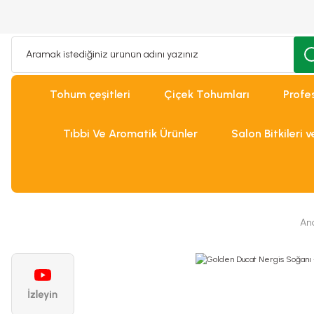
Tohum çeşitleri
Çiçek Tohumları
Profe
Tıbbi Ve Aromatik Ürünler
Salon Bitkileri 
An