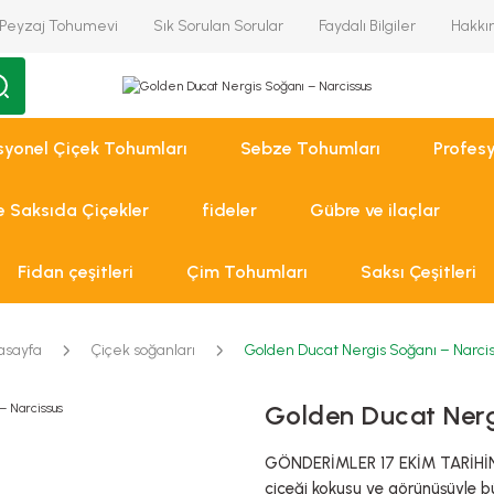
Peyzaj Tohumevi
Sık Sorulan Sorular
Faydalı Bilgiler
Hakkı
syonel Çiçek Tohumları
Sebze Tohumları
Profes
ve Saksıda Çiçekler
fideler
Gübre ve ilaçlar
Fidan çeşitleri
Çim Tohumları
Saksı Çeşitleri
asayfa
Çiçek soğanları
Golden Ducat Nergis Soğanı – Narci
Golden Ducat Nerg
GÖNDERİMLER 17 EKİM TARİHİN
çiçeği kokusu ve görünüşüyle bü