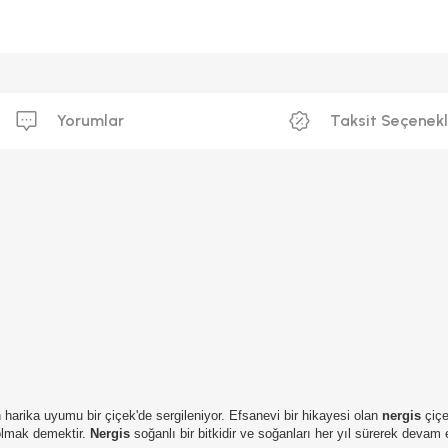
Yorumlar
Taksit Seçenekl
harika uyumu bir çiçek'de sergileniyor.
Efsanevi bir hikayesi olan
nergis
çiçe
 olmak demektir.
Nergis
soğanlı bir bitkidir ve soğanları her yıl sürerek dev