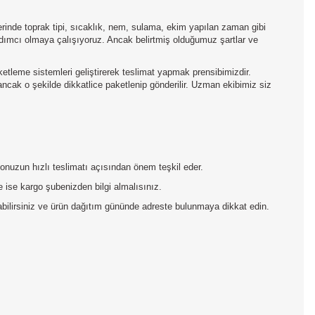
inde toprak tipi, sıcaklık, nem, sulama, ekim yapılan zaman gibi
yardımcı olmaya çalışıyoruz. Ancak belirtmiş olduğumuz şartlar ve
aketleme sistemleri geliştirerek teslimat yapmak prensibimizdir.
 ancak o şekilde dikkatlice paketlenip gönderilir. Uzman ekibimiz siz
rgonuzun hızlı teslimatı açısından önem teşkil eder.
 ise kargo şubenizden bilgi almalısınız.
pabilirsiniz ve ürün dağıtım gününde adreste bulunmaya dikkat edin.