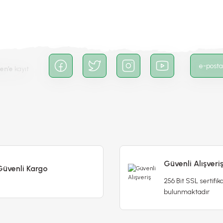
en’e
kayıt
Gönder
Güvenli Alışveri
Güvenli Kargo
256 Bit SSL sertifika
bulunmaktadır