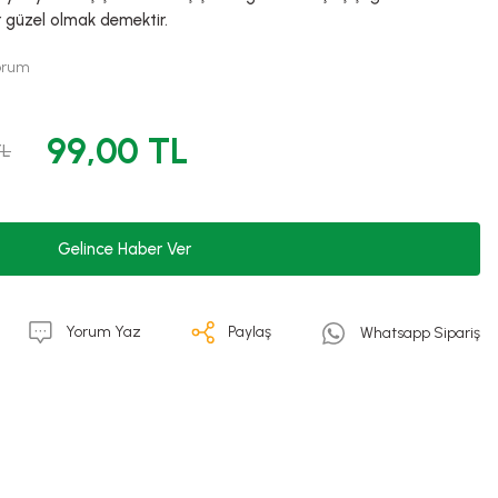
r güzel olmak demektir.
Yorum
99,00 TL
TL
Gelince Haber Ver
Yorum Yaz
Paylaş
Whatsapp Sipariş