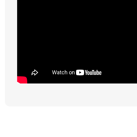
Bu ürünün fiyat bilgisi, resim, ürün açıklamalarında ve diğer konular
Görüş ve önerileriniz için teşekkür ederiz.
Ürün resmi kalitesiz, bozuk veya görüntülenemiyor.
Ürün açıklamasında eksik bilgiler bulunuyor.
Ürün bilgilerinde hatalar bulunuyor.