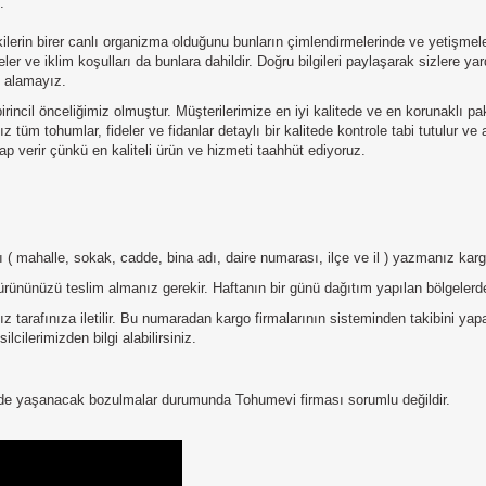
.
rin birer canlı organizma olduğunu bunların çimlendirmelerinde ve yetişmeler
ler ve iklim koşulları da bunlara dahildir. Doğru bilgileri paylaşarak sizlere 
u alamayız.
irincil önceliğimiz olmuştur. Müşterilerimize en iyi kalitede ve en korunaklı p
 tüm tohumlar, fideler ve fidanlar detaylı bir kalitede kontrole tabi tutulur ve
p verir çünkü en kaliteli ürün ve hizmeti taahhüt ediyoruz.
tılı ( mahalle, sokak, cadde, bina adı, daire numarası, ilçe ve il ) yazmanız ka
ürününüzü teslim almanız gerekir. Haftanın bir günü dağıtım yapılan bölgelerde
 tarafınıza iletilir. Bu numaradan kargo firmalarının sisteminden takibini ya
lcilerimizden bilgi alabilirsiniz.
erde yaşanacak bozulmalar durumunda Tohumevi firması sorumlu değildir.