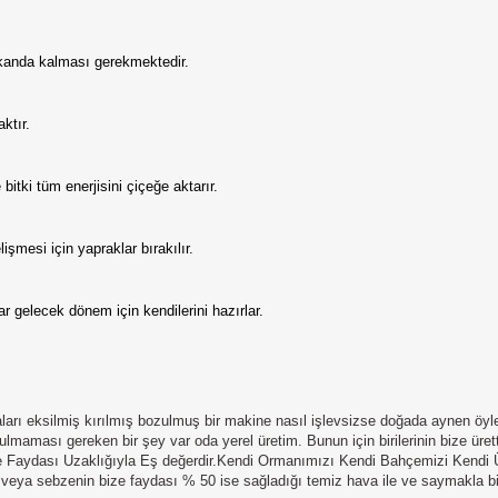
kanda kalması gerekmektedir.
ktır.
ki tüm enerjisini çiçeğe aktarır.
şmesi için yapraklar bırakılır.
 gelecek dönem için kendilerini hazırlar.
çaları eksilmiş kırılmış bozulmuş bir makine nasıl işlevsizse doğada aynen öyl
maması gereken bir şey var oda yerel üretim. Bunun için birilerinin bize üret
ize Faydası Uzaklığıyla Eş değerdir.Kendi Ormanımızı Kendi Bahçemizi Kend
ç veya sebzenin bize faydası % 50 ise sağladığı temiz hava ile ve saymakla bi