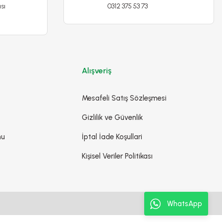
sı
0312 375 53 73
Alışveriş
-%23
Mesafeli Satış Sözleşmesi
Gizlilik ve Güvenlik
mu
İptal İade Koşullari
Kişisel Veriler Politikası
WhatsApp