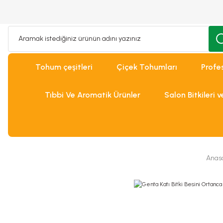
Tohum çeşitleri
Çiçek Tohumları
Profe
Tıbbi Ve Aromatik Ürünler
Salon Bitkileri 
Anas