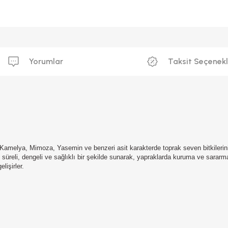
Yorumlar
Taksit Seçenekl
amelya, Mimoza, Yasemin ve benzeri asit karakterde toprak seven bitkilerinizi
un süreli, dengeli ve sağlıklı bir şekilde sunarak, yapraklarda kuruma ve sararm
lişirler.