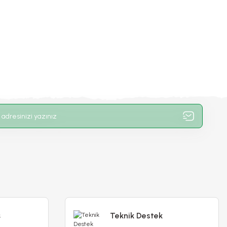
Güller için Sıvı Bitki Besini
90,00 TL
Stokta Yok
ş
Teknik Destek