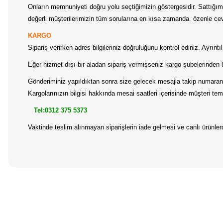
Onların memnuniyeti doğru yolu seçtiğimizin göstergesidir. Sattığımız
değerli müşterilerimizin tüm sorularına en kısa zamanda özenle ceva
KARGO
Sipariş verirken adres bilgileriniz doğruluğunu kontrol ediniz. Ayrın
Eğer hizmet dışı bir aladan sipariş vermişseniz kargo şubelerinden 
Gönderiminiz yapıldıktan sonra size gelecek mesajla takip numaranız
Kargolarınızın bilgisi hakkında mesai saatleri içerisinde müşteri temsi
Tel:0312 375 5373
Vaktinde teslim alınmayan siparişlerin iade gelmesi ve canlı ürünl
Bu ürünün fiyat bilgisi, resim, ürün açıklamalarında ve diğer konular
Görüş ve önerileriniz için teşekkür ederiz.
Ürün resmi kalitesiz, bozuk veya görüntülenemiyor.
Ürün açıklamasında eksik bilgiler bulunuyor.
Ürün bilgilerinde hatalar bulunuyor.