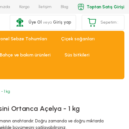
Toptan Satış Girişi
mızda
Kargo
İletişim
Blog
Üye Ol
Giriş yap
veya
Sepetim :
yonel Sebze Tohumları
Çiçek soğanları
Bahçe ve bakım ürünleri
Süs bitkileri
- 1 kg
sini Ortanca Açelya - 1 kg
li tutmanın anahtarıdır. Doğru zamanda ve doğru miktarda
 şekilde büyümesini sağlayabilirsiniz.