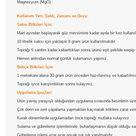
Magnezyum (MgO)
Kullanım Yeri, Şekli, Zamanı ve Dozu:
Saksı Bitkileri İçin:
Mart ayından başlayarak güz mevsimine kadar ayda bir kez kullanıl
10 litrelik saksı için yaklaşık 8 gram ürün kullanılmalıdır.
Toprağı 5 santim kadar kabarttıktan sonra ürünü eşit şekilde serpip
Hemen ardından normal günlük sulamanızı yapınız.
Bahçe Bitkileri İçin:
1 metrekare alana 30 gram ürün önceden hazırlanmış ve kabartılmış to
Toprağı iyice karıştırdıktan sonra sulayınız.
Uygulama İpuçları:
Ürün yavaş yarayışlı olduğundan uygulama sırasında besinlerin üzeri
Çok derin ve sert çapalama yapmaktan kaçınarak köklere zarar ve
Kurak dönemlerde uygulamadan önce toprağı mutlaka sulayınız.
Sulama ve gübreleme işlemlerinde, buharlaşmanın düşük olduğu saba
Gübreleme işlemi azar azar ancak sık sık yapılmalıdır.