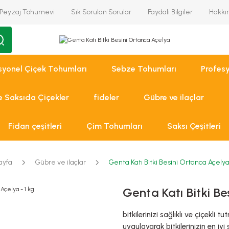
Peyzaj Tohumevi
Sık Sorulan Sorular
Faydalı Bilgiler
Hakkı
syonel Çiçek Tohumları
Sebze Tohumları
Profes
ve Saksıda Çiçekler
fideler
Gübre ve ilaçlar
Fidan çeşitleri
Çim Tohumları
Saksı Çeşitleri
ayfa
Gübre ve ilaçlar
Genta Katı Bitki Besini Ortanca Açelya 
Genta Katı Bitki Be
bitkilerinizi sağlıklı ve çiçek
uygulayarak bitkilerinizin en iyi