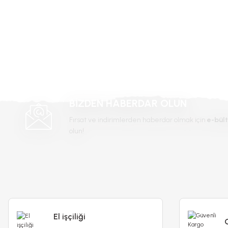
Ürün fiyatı diğer sitelerden daha pahalı.
Bu ürüne benzer farklı alternatifler olmalı.
BİZDEN HABERDAR OLUN
Fırsat ve indirimlerden haberdar olmak için
e-bült
olun!
Ortan
Yaprak Sararmalarına Karşı Sıvı Bitki Besini
El işçiliği