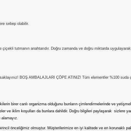
e sebep olabilir.
 ve çiçekli tutmanın anahtarıdır. Doğru zamanda ve doğru miktarda uygulayarak bi
saklayınız!
BOŞ AMBALAJLARI ÇÖPE ATINIZ!
Tüm elementler %100 suda ç
rin birer canlı organizma olduğunu bunların çimlendirmelerinde ve yetişmele
eler ve iklim koşulları da bunlara dahildir. Doğru bilgileri paylaşarak sizlere
u alamayız.
irincil önceliğimiz olmuştur. Müşterilerimize en iyi kalitede ve en korunaklı p