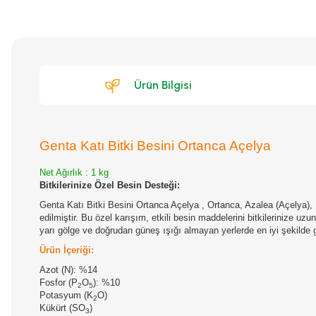
Ürün Bilgisi
Genta Katı Bitki Besini Ortanca Açelya
Net Ağırlık : 1 kg
Bitkilerinize Özel Besin Desteği:
Genta Katı Bitki Besini Ortanca Açelya , Ortanca, Azalea (Açelya), K
edilmiştir. Bu özel karışım, etkili besin maddelerini bitkilerinize uz
yarı gölge ve doğrudan güneş ışığı almayan yerlerde en iyi şekilde ge
Ürün İçeriği:
Azot (N): %14
Fosfor (P
O
): %10
2
5
Potasyum (K
O)
2
Kükürt (SO
)
3