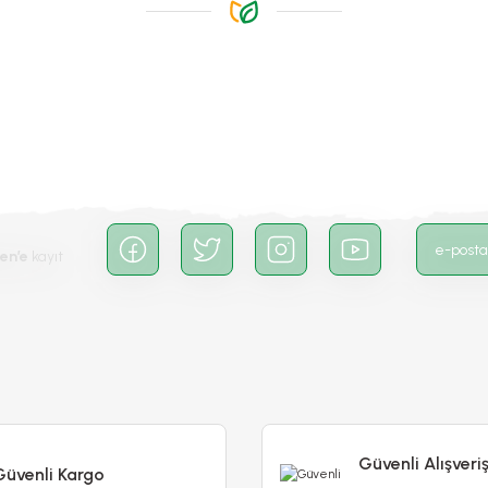
Gönder
en’e
kayıt
ca İçin Sıvı Bitki Besini
Menekşe İçin Sıvı Bitki Besini
90,00 TL
90,00 TL
Stokta Yok
Stokta Yok
Güvenli Alışveri
Güvenli Kargo