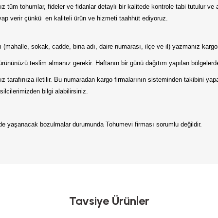
 tüm tohumlar, fideler ve fidanlar detaylı bir kalitede kontrole tabi tutulur ve
p verir çünkü en kaliteli ürün ve hizmeti taahhüt ediyoruz.
tılı (mahalle, sokak, cadde, bina adı, daire numarası, ilçe ve il) yazmanız karg
ürününüzü teslim almanız gerekir. Haftanın bir günü dağıtım yapılan bölgelerde
 tarafınıza iletilir. Bu numaradan kargo firmalarının sisteminden takibini ya
lcilerimizden bilgi alabilirsiniz.
erde yaşanacak bozulmalar durumunda Tohumevi firması sorumlu değildir.
da yetersiz gördüğünüz noktaları öneri formunu kullanarak tarafımıza iletebilirs
Bu ürüne ilk yorumu siz yapın!
Yorum Yaz
Tavsiye Ürünler