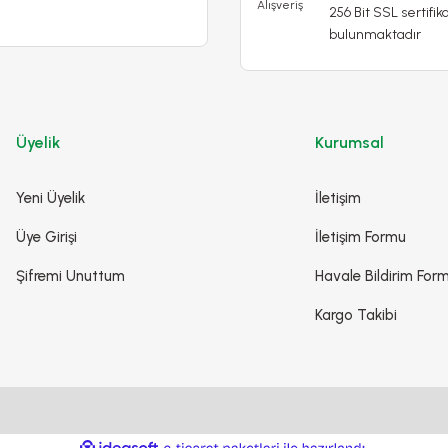
256 Bit SSL sertifika
bulunmaktadır
Üyelik
Kurumsal
Yeni Üyelik
İletişim
Üye Girişi
İletişim Formu
Şifremi Unuttum
Havale Bildirim For
Kargo Takibi
r İçin Sıvı Besin
Genel Kullanım İçin Sıvı Bitki Besini
00 TL