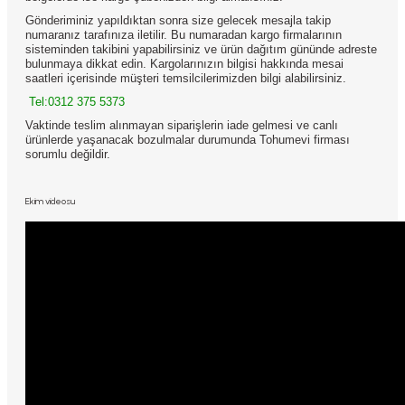
Gönderiminiz yapıldıktan sonra size gelecek mesajla takip
numaranız tarafınıza iletilir. Bu numaradan kargo firmalarının
sisteminden takibini yapabilirsiniz ve ürün dağıtım gününde adreste
bulunmaya dikkat edin. Kargolarınızın bilgisi hakkında mesai
saatleri içerisinde müşteri temsilcilerimizden bilgi alabilirsiniz.
Tel:0312 375 5373
Vaktinde teslim alınmayan siparişlerin iade gelmesi ve canlı
ürünlerde yaşanacak bozulmalar durumunda Tohumevi firması
sorumlu değildir.
Ekim videosu