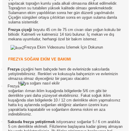
yapılacak toprağın kumlu yada alkali olmasına dikkat edilmelidir.
Toprağının su tutabilen yüksek kalitede olması gerekmektedir.
Sulamanın ekim yapıldıktan sonra her gün düzenli yapılmalıdır.
Çiçeğin süngüleri ortaya çıktıktan sonra en uygun sulama damla
sulama sistemidir.
Frezya çiçeği
boyutu 45 cm ile 75 cm civarı olan yoğun kokulu bir
bitkidir. Katmerli ve katmersiz 14 türü bulunur. İç mekan ve dış
mekana uyumludur, herhangi özel bir bakım istemez.
Frezya Ekim Videosunu İzlemek İçin Dokunun
FREZYA SOĞANI EKİM VE BAKIMI
·
Frezya
çiçeğini hem bahçede hem de evlerinizde saksılarda
yetiştirebilirsiniz. Renkleri ve kokusuyla bahçenizin ve evlerinizin
olmazsa olmaz diyeceğiniz bir parçası olacaktır.
·
Frezya
soğanları ılıman iklim kuşağında bölgelerde 5/6 cm gibi bir
derinlikte yani daha yüzeysel ekebilirsiniz. Fakat soğuk iklim
kuşağında olan bölgelerde 10 / 12 cm derinlikte ekim yapmalısınız
hatta kış aylarında soğanları ektiğiniz alanların üzerini kuru
yapraklarla kapatabilir ve soğanların donma riskini en aza
indirebilirsiniz.
·
Saksıda frezya yetiştirmek
istiyorsanız soğanlar 5 / 6 cm aralıkla
5 cm derinlikte ekilmeli. Filizlenme başlayana kadar güneş almayan