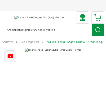
Anasayfa
Çiçek soğanları
Frezya ( Fresia ) Soğanı Double - Arpa Çiçeği 