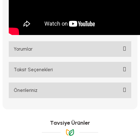
Yorumlar
Taksit Seçenekleri
Bu ürüne ilk yorumu siz yapın!
Yorum Yaz
Önerileriniz
Bu ürünün fiyat bilgisi, resim, ürün açıklamalarında ve diğer
konularda yetersiz gördüğünüz noktaları öneri formunu kullanarak
tarafımıza iletebilirsiniz.
Görüş ve önerileriniz için teşekkür ederiz.
Tavsiye Ürünler
Ürün resmi kalitesiz, bozuk veya görüntülenemiyor.