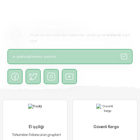
Ürün açıklamasında eksik bilgiler bulunuyor.
Ürün bilgilerinde hatalar bulunuyor.
Ürün fiyatı diğer sitelerden daha pahalı.
BİZDEN HABERDAR OLUN
Bu ürüne benzer farklı alternatifler olmalı.
Fırsat ve indirimlerden haberdar olmak için
e-bülten’e
kayıt
olun!
Gönder
Frezya ( Fresia ) Soğanı Double - Arpa Çiçeği - Kırmızı
75,00 TL
El işçiliği
Güvenli Kargo
Tohumdan fidana ürün grupları!