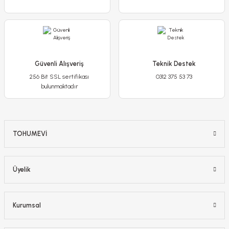
Stokta Yok
-%17
Güvenli Alışveriş
Teknik Destek
256 Bit SSL sertifikası
0312 375 53 73
bulunmaktadır
TOHUMEVİ
Üyelik
Frezya ( Fresia ) Soğanı Double - Arpa Çiçeği - Mavi
Kurumsal
150,00 TL
125,00 TL