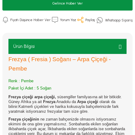
Gelince Haber Ver
Fiyatı Düşünce Haber Ver
Yorum Yaz
Paylaş
Whatsapp Sipariş
Ürün Bilgisi
Frezya ( Fresia ) Soğanı – Arpa Çiçeği -
Pembe
Renk : Pembe
Paket İçi Adet : 5 Soğan
Frezya çiçeği arpa çiçeği,
süsengiller familyasına ait bir bitkidir.
Güney Afrika ya ait
Frezya
Anadolu da
Arpa çiçeği
olarak da
bilinir.Katmerli çiçekleri ve harika kokusuyla bahçelerinizde fark
yaratmak istiyorsanız frezyalar tam size göre.
Frezya çiçeğinin
ne zaman bahçenizde olmasını istiyorsanız
ekimini de ona göre yapmalısınız. Sonbaharda ekilen soğanları
ilkbaharda çiçek açar, İlkbaharda ekilen soğanlarda ise sonbaharda
çiçeklerini verir. Bu durum iç mekanlar da farklılık gözetmez. Ekim