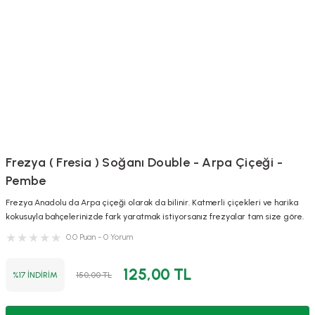
Frezya ( Fresia ) Soğanı Double - Arpa Çiçeği -
Pembe
Frezya Anadolu da Arpa çiçeği olarak da bilinir. Katmerli çiçekleri ve harika
kokusuyla bahçelerinizde fark yaratmak istiyorsanız frezyalar tam size göre.
0.0 Puan - 0 Yorum
125,00 TL
%17 İNDİRİM
150,00 TL