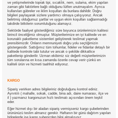
ve yetişmelerinde toprak tipi, sıcaklık, nem, sulama, ekim yapılan
zaman gibi faktörlere bağlı olduğunu lütfen unutmayalım. Ayrıca
kullanılan gübreler ve iklim koşulları da bunlara dahildir. Doğru
bilgileri paylaşarak sizlere yardımcı olmaya çalışıyoruz. Ancak
belirtmiş olduğumuz şartlar ve uygun ekim koşulları sağlanmadığı
takdirde bitkilerin sorumluluğunu alamayız.
Sektörde faaliyet gösterdiğimiz süre boyunca ürünlerimizin kalitesi
birincil önceliğimiz olmuştur. Müşterilerimize en iyi kalitede ve en
korunaklı paketleme sistemleri geliştirerek teslimat yapmak
prensibimizdir. Onların memnuniyeti doğru yolu seçtiğimizin
göstergesidir. Sattığımız tüm tohumlar, fideler ve fidanlar detaylı bir
kalitede kontrole tabi tutulur ve ancak o şekilde dikkatlice
paketlenip gönderilir. Uzman ekibimiz siz değerli müşterilerimizin
tüm sorularına en kısa zamanda özenle cevap verir çünkü en
kaliteli ürün ve hizmeti taahhüt ediyoruz.
KARGO
Sipariş verirken adres bilgileriniz doğruluğunu kontrol ediniz.
Ayrıntılı ( mahalle, sokak, cadde, bina adı, daire numarası, ilçe ve
il ) yazmanız kargonuzun hızlı teslimatı açısından önem teşkil
eder.
Eğer hizmet dışı bir aladan sipariş vermişseniz kargo şubelerinden
ürününüzü teslim almanız gerekir. Haftanın bir günü dağıtım yapılan
bölgelerde ise kargo şubenizden bilgi almalısınız.