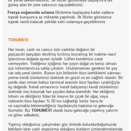
bir yerde bekletmelisiniz. İlk filizler görünmeye başlayınca bol
güneş alan bir yere saksınızı taşıyabilirsiniz.
·
Frezya soğanında sulama
filizlenme başlayana kadar sadece
toprak kuruyunca az miktarda yapılmalı. İlk filizler görününce
toprak nemli kalacak şekilde rutin sulamaya geçebilirsiniz
TOHUMEVİ
Her insan, canlı ve cansız tüm varlıklar doğanın bir
parçasıdır parçaları eksilmiş kırılmış bozulmuş bir makine nasıl
işlevsizse doğada aynen öyledir. Lütfen kendimize zarar
vermeyelim. Yediğimiz içtiğimiz her şeyin doğal ve temiz olması
için tohumlarımıza sahip çıkalım. Unutulmaması gereken bir şey
var oda yerel üretim. Bunun için birilerinin bize ürettiklerini satması
yerine kendi ürünlerimizi üretmek en güzel ve en sağlıklı olandır. Bir
yerde olan orman bahçe tarımsal arazinin bize faydası uzaklığıyla
eş değerdir. Kendi ormanımızı kendi bahçemizi kendi ürünlerimizi
üretmek onu korumak her şeyden daha önemlidir. Her ektiğimiz
tohum ve diktiğimiz fidan bir meyve bir çiçek bir ağaç veya
sebzenin bize faydası % 50 ise sağladığı temiz hava ile
ve saymakla bitiremediğimiz faydalarıyla topluma ve geleceğe
hizmettir. Biz
TOHUMEVİ
olarak bunu geleceğe yapılmış yatırım
ve görev adlederiz.
Yapmış olduğumuz çalışmaları göz önünde bulundurduğumuzda
bitkilerin birer canlı organizma olduğunu bunların çimlendirmelerinde