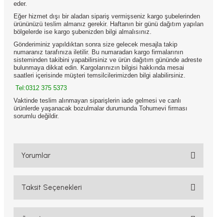
eder.
Eğer hizmet dışı bir aladan sipariş vermişseniz kargo şubelerinden
ürününüzü teslim almanız gerekir. Haftanın bir günü dağıtım yapılan
bölgelerde ise kargo şubenizden bilgi almalısınız.
Gönderiminiz yapıldıktan sonra size gelecek mesajla takip
numaranız tarafınıza iletilir. Bu numaradan kargo firmalarının
sisteminden takibini yapabilirsiniz ve ürün dağıtım gününde adreste
bulunmaya dikkat edin. Kargolarınızın bilgisi hakkında mesai
saatleri içerisinde müşteri temsilcilerimizden bilgi alabilirsiniz.
Tel:0312 375 5373
Vaktinde teslim alınmayan siparişlerin iade gelmesi ve canlı
ürünlerde yaşanacak bozulmalar durumunda Tohumevi firması
sorumlu değildir.
Yorumlar
Taksit Seçenekleri
Bu ürüne ilk yorumu siz yapın!
Yorum Yaz