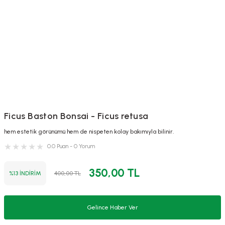
Ficus Baston Bonsai - Ficus retusa
hem estetik görünümü hem de nispeten kolay bakımıyla bilinir.
0.0 Puan - 0 Yorum
350,00 TL
%13 İNDİRİM
400,00 TL
Gelince Haber Ver