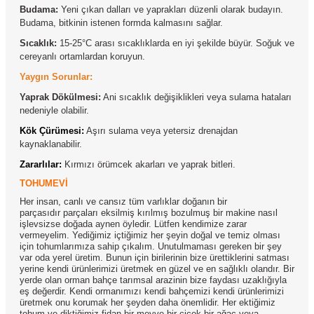
Budama:
Yeni çıkan dalları ve yaprakları düzenli olarak budayın.
Budama, bitkinin istenen formda kalmasını sağlar.
Sıcaklık:
15-25°C arası sıcaklıklarda en iyi şekilde büyür. Soğuk ve
cereyanlı ortamlardan koruyun.
Yaygın Sorunlar:
Yaprak Dökülmesi:
Ani sıcaklık değişiklikleri veya sulama hataları
nedeniyle olabilir.
Kök Çürümesi:
Aşırı sulama veya yetersiz drenajdan
kaynaklanabilir.
Zararlılar:
Kırmızı örümcek akarları ve yaprak bitleri.
TOHUMEVİ
Her insan, canlı ve cansız tüm varlıklar doğanın bir
parçasıdır parçaları eksilmiş kırılmış bozulmuş bir makine nasıl
işlevsizse doğada aynen öyledir. Lütfen kendimize zarar
vermeyelim. Yediğimiz içtiğimiz her şeyin doğal ve temiz olması
için tohumlarımıza sahip çıkalım. Unutulmaması gereken bir şey
var oda yerel üretim. Bunun için birilerinin bize ürettiklerini satması
yerine kendi ürünlerimizi üretmek en güzel ve en sağlıklı olandır. Bir
yerde olan orman bahçe tarımsal arazinin bize faydası uzaklığıyla
eş değerdir. Kendi ormanımızı kendi bahçemizi kendi ürünlerimizi
üretmek onu korumak her şeyden daha önemlidir. Her ektiğimiz
tohum ve diktiğimiz fidan bir meyve bir çiçek bir ağaç veya