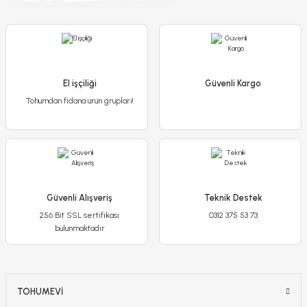
100,00 TL
Detaylı İncele
El işçiliği
Güvenli Kargo
Tohumdan fidana ürün grupları!
Sepete Ekle
-%17
Güvenli Alışveriş
Teknik Destek
256 Bit SSL sertifikası
0312 375 53 73
bulunmaktadır
TOHUMEVİ