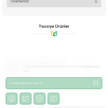
Önerileriniz
Bu ürünün fiyat bilgisi, resim, ürün açıklamalarında ve diğer
konularda yetersiz gördüğünüz noktaları öneri formunu kullanarak
tarafımıza iletebilirsiniz.
Görüş ve önerileriniz için teşekkür ederiz.
Tavsiye Ürünler
Ürün resmi kalitesiz, bozuk veya görüntülenemiyor.
Ürün açıklamasında eksik bilgiler bulunuyor.
Ürün bilgilerinde hatalar bulunuyor.
-%41
Ürün fiyatı diğer sitelerden daha pahalı.
BİZDEN HABERDAR OLUN
Bu ürüne benzer farklı alternatifler olmalı.
Fırsat ve indirimlerden haberdar olmak için
e-bülten’e
kayıt
olun!
Gönder
Echeveria Çiçeği - Sukulent
170,00 TL