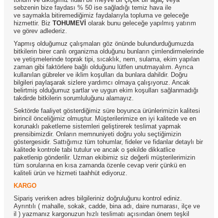
sebzenin bize faydası % 50 ise sağladığı temiz hava ile
ve saymakla bitiremediğimiz faydalarıyla topluma ve geleceğe
hizmettir. Biz
TOHUMEVİ
olarak bunu geleceğe yapılmış yatırım
ve görev adlederiz.
Yapmış olduğumuz çalışmaları göz önünde bulundurduğumuzda
bitkilerin birer canlı organizma olduğunu bunların çimlendirmelerinde
ve yetişmelerinde toprak tipi, sıcaklık, nem, sulama, ekim yapılan
zaman gibi faktörlere bağlı olduğunu lütfen unutmayalım. Ayrıca
kullanılan gübreler ve iklim koşulları da bunlara dahildir. Doğru
bilgileri paylaşarak sizlere yardımcı olmaya çalışıyoruz. Ancak
belirtmiş olduğumuz şartlar ve uygun ekim koşulları sağlanmadığı
takdirde bitkilerin sorumluluğunu alamayız.
Sektörde faaliyet gösterdiğimiz süre boyunca ürünlerimizin kalitesi
birincil önceliğimiz olmuştur. Müşterilerimize en iyi kalitede ve en
korunaklı paketleme sistemleri geliştirerek teslimat yapmak
prensibimizdir. Onların memnuniyeti doğru yolu seçtiğimizin
göstergesidir. Sattığımız tüm tohumlar, fideler ve fidanlar detaylı bir
kalitede kontrole tabi tutulur ve ancak o şekilde dikkatlice
paketlenip gönderilir. Uzman ekibimiz siz değerli müşterilerimizin
tüm sorularına en kısa zamanda özenle cevap verir çünkü en
kaliteli ürün ve hizmeti taahhüt ediyoruz.
KARGO
Sipariş verirken adres bilgileriniz doğruluğunu kontrol ediniz.
Ayrıntılı ( mahalle, sokak, cadde, bina adı, daire numarası, ilçe ve
il ) yazmanız kargonuzun hızlı teslimatı açısından önem teşkil