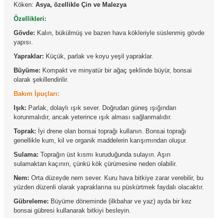
Köken:
Asya, özellikle Çin ve Malezya
Özellikleri:
Gövde:
Kalın, bükülmüş ve bazen hava kökleriyle süslenmiş gövde
yapısı.
Yapraklar:
Küçük, parlak ve koyu yeşil yapraklar.
Büyüme:
Kompakt ve minyatür bir ağaç şeklinde büyür, bonsai
olarak şekillendirilir.
Bakım İpuçları:
Işık:
Parlak, dolaylı ışık sever. Doğrudan güneş ışığından
korunmalıdır, ancak yeterince ışık alması sağlanmalıdır.
Toprak:
İyi drene olan bonsai toprağı kullanın. Bonsai toprağı
genellikle kum, kil ve organik maddelerin karışımından oluşur.
Sulama:
Toprağın üst kısmı kuruduğunda sulayın. Aşırı
sulamaktan kaçının, çünkü kök çürümesine neden olabilir.
Nem:
Orta düzeyde nem sever. Kuru hava bitkiye zarar verebilir, bu
yüzden düzenli olarak yapraklarına su püskürtmek faydalı olacaktır.
Gübreleme:
Büyüme döneminde (ilkbahar ve yaz) ayda bir kez
bonsai gübresi kullanarak bitkiyi besleyin.