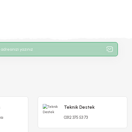
ı - 1 kg
 TL
ş
Teknik Destek
sı
0312 375 53 73