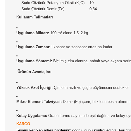
Suda Çözünür Potasyum Oksit (K₂O)
10
Suda Çözünür Demir (Fe)
0,34
Kullanım Talimatları
Uygulama Miktarı:
100 m² alana 1,5–2 kg
Uygulama Zamanı:
İlkbahar ve sonbahar ortasına kadar
Uygulama Yöntemi:
Biçilmiş çim alanına, sabah veya akşam serinli
Ürünün Avantajları
Yüksek Azot İçeriği:
Çimlerin hızlı ve güçlü büyümesini destekler.
Mikro Element Takviyesi:
Demir (Fe) içerir; bitkilerin besin alımını
Kolay Uygulama:
Granül formu sayesinde eşit dağılım ve kolay uy
KARGO
Sipariş verirken adres bilgileriniz doğruluğunu kontrol ediniz. Ayrın