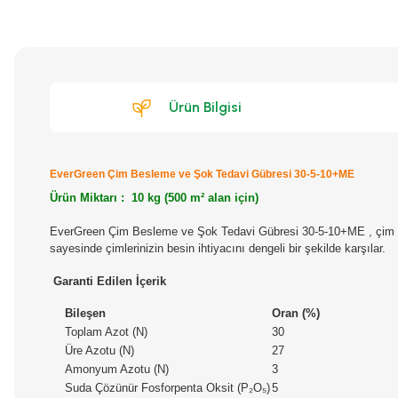
Ürün Bilgisi
EverGreen Çim Besleme ve Şok Tedavi Gübresi 30-5-10+ME
Ürün Miktarı : 10 kg (500 m² alan için)
EverGreen Çim Besleme ve Şok Tedavi Gübresi 30-5-10+ME ,
çim a
sayesinde çimlerinizin besin ihtiyacını dengeli bir şekilde karşılar.
Garanti Edilen İçerik
Bileşen
Oran (%)
Toplam Azot (N)
30
Üre Azotu (N)
27
Amonyum Azotu (N)
3
Suda Çözünür Fosforpenta Oksit (P₂O₅)
5