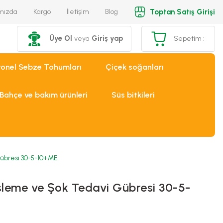
Toptan Satış Girişi
mızda
Kargo
İletişim
Blog
Üye Ol
Giriş yap
veya
Sepetim :
yonel Sebze Tohumları
Çiçek soğanları
Bahçe ve bakım ürünleri
Süs bitkileri
übresi 30-5-10+ME
leme ve Şok Tedavi Gübresi 30-5-