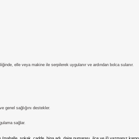
ğinde, elle veya makine ile serpilerek uygulanır ve ardından bolca sulanır.
 ve genel sağlığını destekler.
gulama sağlar.
tılı (mahalle, sokak, cadde, bina adı, daire numarası, ilçe ve il) yazmanız karg