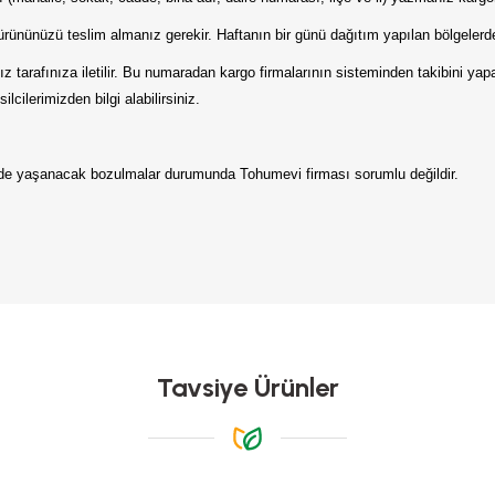
ürününüzü teslim almanız gerekir. Haftanın bir günü dağıtım yapılan bölgelerde
 tarafınıza iletilir. Bu numaradan kargo firmalarının sisteminden takibini ya
lcilerimizden bilgi alabilirsiniz.
erde yaşanacak bozulmalar durumunda Tohumevi firması sorumlu değildir.
da yetersiz gördüğünüz noktaları öneri formunu kullanarak tarafımıza iletebilirs
Bu ürüne ilk yorumu siz yapın!
Yorum Yaz
Tavsiye Ürünler