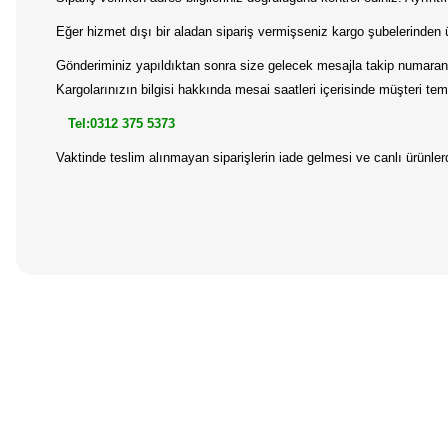
Eğer hizmet dışı bir aladan sipariş vermişseniz kargo şubelerinden 
Gönderiminiz yapıldıktan sonra size gelecek mesajla takip numaranız
Kargolarınızın bilgisi hakkında mesai saatleri içerisinde müşteri temsi
Tel:0312 375 5373
Vaktinde teslim alınmayan siparişlerin iade gelmesi ve canlı ürünl
Bu ürünün fiyat bilgisi, resim, ürün açıklamalarında ve diğer konular
Görüş ve önerileriniz için teşekkür ederiz.
Ürün resmi kalitesiz, bozuk veya görüntülenemiyor.
Ürün açıklamasında eksik bilgiler bulunuyor.
Ürün bilgilerinde hatalar bulunuyor.
Ürün fiyatı diğer sitelerden daha pahalı.
Bu ürüne benzer farklı alternatifler olmalı.