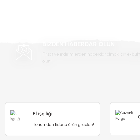
-%2
-%18
BİZDEN HABERDAR OLUN
Fırsat ve indirimlerden haberdar olmak için
e-bült
olun!
Genta Çi
Genta Çim besini - Yosun Önleyici - 1 kg
249
El işçiliği
245,00 TL
249,90 TL
Tohumdan fidana ürün grupları!
Stokta Yok