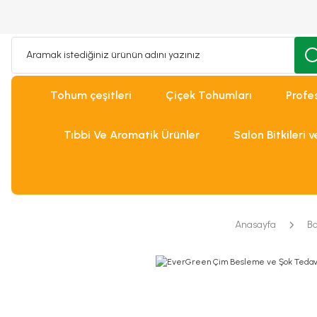
Tohum çeşitleri
Çiçek Tohumları
Profe
Tıbbi Ve Aromatik Ürünler
Salon Bitkileri 
Anasayfa
Ba