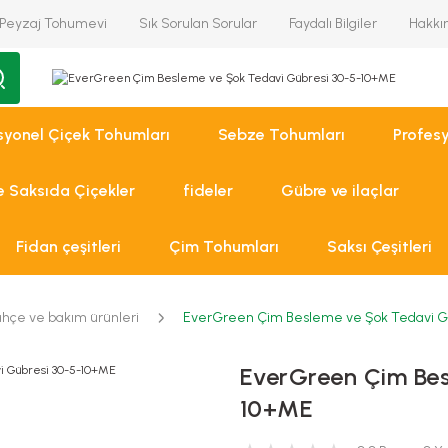
Peyzaj Tohumevi
Sık Sorulan Sorular
Faydalı Bilgiler
Hakkı
syonel Çiçek Tohumları
Sebze Tohumları
Profes
ve Saksıda Çiçekler
fideler
Gübre ve ilaçlar
Fidan çeşitleri
Çim Tohumları
Saksı Çeşitleri
hçe ve bakım ürünleri
EverGreen Çim Besleme ve Şok Tedavi G
EverGreen Çim Bes
10+ME