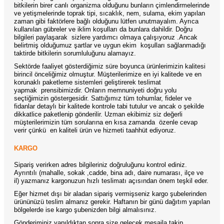
bitkilerin birer canlı organizma olduğunu bunların çimlendirmelerinde
ve yetişmelerinde toprak tipi, sıcaklık, nem, sulama, ekim yapılan
zaman gibi faktörlere bağlı olduğunu lütfen unutmayalım. Ayrıca
kullanılan gübreler ve iklim koşulları da bunlara dahildir. Doğru
bilgileri paylaşarak
sizlere yardımcı olmaya çalışıyoruz .Ancak
belirtmiş olduğumuz şartlar ve uygun ekim
koşulları sağlanmadığı
taktirde bitkilerin sorumluluğunu alamayız.
Sektörde faaliyet gösterdiğimiz süre boyunca ürünlerimizin kalitesi
birincil önceliğimiz olmuştur. Müşterilerimize en iyi kalitede ve en
korunaklı paketleme sistemleri geliştirerek teslimat
yapmak
prensibimizdir. Onların memnuniyeti doğru yolu
seçtiğimizin göstergesidir. Sattığımız tüm tohumlar, fideler ve
fidanlar detaylı bir kalitede kontrole tabi tutulur ve ancak o şekilde
dikkatlice paketlenip gönderilir. Uzman ekibimiz siz değerli
müşterilerimizin tüm sorularına en kısa zamanda
özenle cevap
verir çünkü
en kaliteli ürün ve hizmeti taahhüt ediyoruz.
KARGO
Sipariş verirken adres bilgileriniz doğruluğunu kontrol ediniz.
Ayrıntılı (mahalle, sokak ,cadde, bina adı, daire numarası, ilçe ve
il) yazmanız kargonuzun hızlı teslimatı açısından önem teşkil eder.
Eğer hizmet dışı bir aladan sipariş vermişseniz kargo şubelerinden
ürününüzü teslim almanız gerekir. Haftanın bir günü dağıtım yapılan
bölgelerde ise kargo şubenizden bilgi almalısınız.
Gönderiminiz yapıldıktan sonra size gelecek mesajla takip