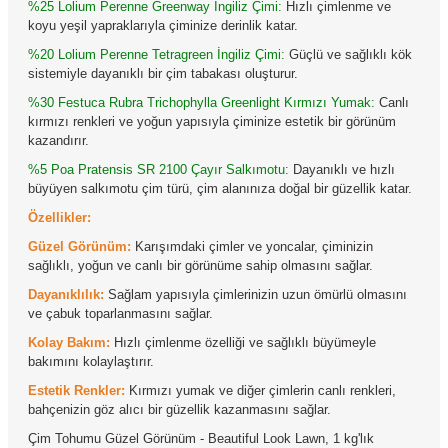
%25 Lolium Perenne Greenway İngiliz Çimi:
Hızlı çimlenme ve
koyu yeşil yapraklarıyla çiminize derinlik katar.
%20 Lolium Perenne Tetragreen İngiliz Çimi:
Güçlü ve sağlıklı kök
sistemiyle dayanıklı bir çim tabakası oluşturur.
%30 Festuca Rubra Trichophylla Greenlight Kırmızı Yumak:
Canlı
kırmızı renkleri ve yoğun yapısıyla çiminize estetik bir görünüm
kazandırır.
%5 Poa Pratensis SR 2100 Çayır Salkımotu:
Dayanıklı ve hızlı
büyüyen salkımotu çim türü, çim alanınıza doğal bir güzellik katar.
Özellikler:
Güzel Görünüm:
Karışımdaki çimler ve yoncalar, çiminizin
sağlıklı, yoğun ve canlı bir görünüme sahip olmasını sağlar.
Dayanıklılık:
Sağlam yapısıyla çimlerinizin uzun ömürlü olmasını
ve çabuk toparlanmasını sağlar.
Kolay Bakım:
Hızlı çimlenme özelliği ve sağlıklı büyümeyle
bakımını kolaylaştırır.
Estetik Renkler:
Kırmızı yumak ve diğer çimlerin canlı renkleri,
bahçenizin göz alıcı bir güzellik kazanmasını sağlar.
Çim Tohumu Güzel Görünüm - Beautiful Look Lawn, 1 kg'lık