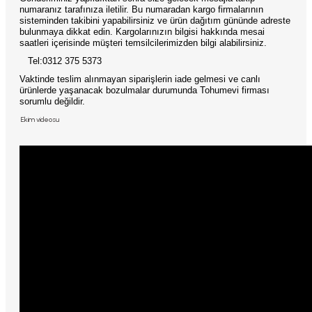
numaranız tarafınıza iletilir. Bu numaradan kargo firmalarının
sisteminden takibini yapabilirsiniz ve ürün dağıtım gününde adreste
bulunmaya dikkat edin. Kargolarınızın bilgisi hakkında mesai
saatleri içerisinde müşteri temsilcilerimizden bilgi alabilirsiniz.
Tel:0312 375 5373
Vaktinde teslim alınmayan siparişlerin iade gelmesi ve canlı
ürünlerde yaşanacak bozulmalar durumunda Tohumevi firması
sorumlu değildir.
Ekim videosu