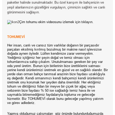
paketler halinde sunulmaktadır. Bu özel karışım ile bahçenizin ve
yeşil alanlarınızın güzelliğini vurgulayın, çiminizin sağlıklı ve canlı
görünmesini sağlayın.
Çim tohumu ekim videosunu izlemek için tıklayın.
TOHUMEVİ
Her insan, canlı ve cansız tüm varlıklar doğanın bir parçasıdır
parçaları eksilmiş kırılmış bozulmuş bir makine nasıl işlevsizse
doğada aynen öyledir. Lütfen kendimize zarar vermeyelim.
Yediğimiz içtiğimiz her şeyin doğal ve temiz olması için
tohumlarımıza sahip çıkalım. Unutulmaması gereken bir şey var
oda yerel üretim. Bunun için birilerinin bize ürettiklerini satması
yerine kendi ürünlerimizi üretmek en güzel ve en sağlıklı olandır. Bir
yerde olan orman bahçe tarımsal arazinin bize faydası uzaklığıyla
eş değerdir. Kendi ormanımızı kendi bahçemizi kendi ürünlerimizi
üretmek onu korumak her şeyden daha önemlidir. Her ektiğimiz
tohum ve diktiğimiz fidan bir meyve bir çiçek bir ağaç veya
sebzenin bize faydası % 50 ise sağladığı temiz hava ile ve
saymakla bitiremediğimiz faydalarıyla topluma ve geleceğe
hizmettir. Biz TOHUMEVİ olarak bunu geleceğe yapılmış yatırım
ve görev adlederiz.
Yapmış olduğumuz çalışmaları
göz önünde bulundurduğumuzda