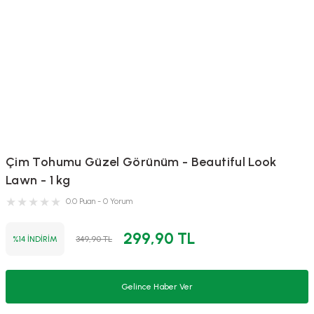
Çim Tohumu Güzel Görünüm - Beautiful Look
Lawn - 1 kg
0.0 Puan - 0 Yorum
299,90 TL
%14 İNDİRİM
349,90 TL
Gelince Haber Ver