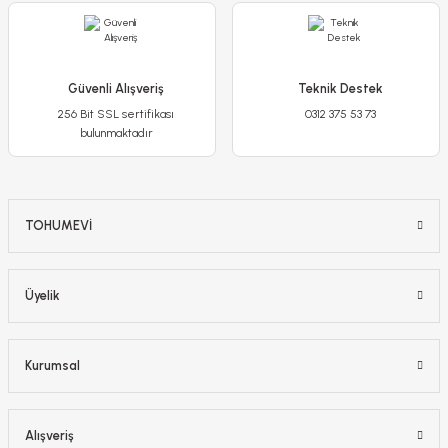
Güvenli Alışveriş
Teknik Destek
Detaylı İncele
256 Bit SSL sertifikası
0312 375 53 73
bulunmaktadır
Sepete Ekle
-%13
TOHUMEVİ
Üyelik
Kurumsal
Alışveriş