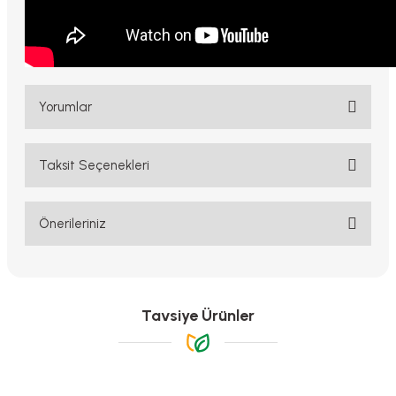
Yorumlar
Taksit Seçenekleri
Bu ürüne ilk yorumu siz yapın!
Yorum Yaz
Önerileriniz
Bu ürünün fiyat bilgisi, resim, ürün açıklamalarında ve diğer
konularda yetersiz gördüğünüz noktaları öneri formunu kullanarak
tarafımıza iletebilirsiniz.
Görüş ve önerileriniz için teşekkür ederiz.
Tavsiye Ürünler
Ürün resmi kalitesiz, bozuk veya görüntülenemiyor.
Ürün açıklamasında eksik bilgiler bulunuyor.