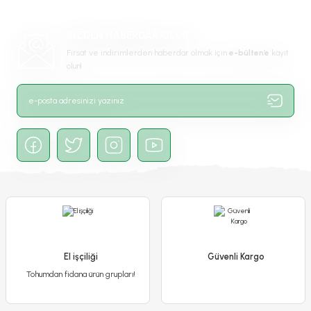
Ürün bilgilerinde hatalar bulunuyor.
Ürün fiyatı diğer sitelerden daha pahalı.
BİZDEN HABERDAR OLUN
Bu ürüne benzer farklı alternatifler olmalı.
Fırsat ve indirimlerden haberdar olmak için
e-bülten’e
kayıt
olun!
Gönder
El işçiliği
Güvenli Kargo
Jiffy Şişen Tablet – Sıkıştırılmış Pratik Tohum Çimlendirme Torfu
Tohumdan fidana ürün grupları!
10,00 TL