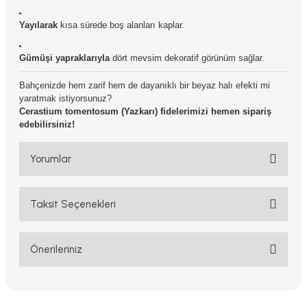
Yayılarak
kısa sürede boş alanları kaplar.
Gümüşi yapraklarıyla
dört mevsim dekoratif görünüm sağlar.
Bahçenizde hem zarif hem de dayanıklı bir beyaz halı efekti mi
yaratmak istiyorsunuz?
Cerastium tomentosum (Yazkarı) fidelerimizi hemen sipariş
edebilirsiniz!
Yorumlar
Taksit Seçenekleri
Sipariş den memnunum
Önerileriniz
Güzel paketleri elinde uğlaştı, fideleri güzel boyu
Bu ürünün fiyat bilgisi, resim, ürün açıklamalarında ve diğer
Nataliia Bodur | 13/06/2025
konularda yetersiz gördüğünüz noktaları öneri formunu kullanarak
tarafımıza iletebilirsiniz.