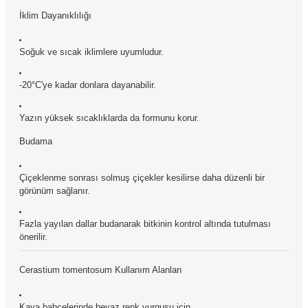
İklim Dayanıklılığı
Soğuk ve sıcak iklimlere uyumludur.
-20°C'ye kadar donlara dayanabilir.
Yazın yüksek sıcaklıklarda da formunu korur.
Budama
Çiçeklenme sonrası solmuş çiçekler kesilirse daha düzenli bir
görünüm sağlanır.
Fazla yayılan dallar budanarak bitkinin kontrol altında tutulması
önerilir.
Cerastium tomentosum Kullanım Alanları
Kaya bahçelerinde beyaz renk vurgusu için