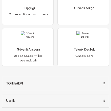
El işçiliği
Güvenli Kargo
Tohumdan fidana ürün grupları!
Buz mezem çiçeği Fidesi - Mesembryanthemum cordifolium (1 KASA /48 ade
1.500,00 TL
Güvenli Alışveriş
Teknik Destek
1.250,00 TL
256 Bit SSL sertifikası
0312 375 53 73
bulunmaktadır
Detaylı İncele
TOHUMEVİ
Sepete Ekle
Üyelik
-%14