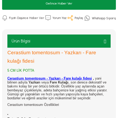
Gelince Haber Ver
Fiyatı Düşünce Haber Ver
Yorum Yaz
Paylaş
Whatsapp Sipariş
Ürün Bilgisi
Cerastium tomentosum - Yazkarı - Fare
kulağı fidesi
5 CM LİK POTTA
Cerastium tomentosum - Yazkarı - Fare kulağı fidesi
,
yani
bilinen adıyla
Yazkarı
veya
Fare Kulağı
, son derece dekoratif ve
bakımı kolay bir yer örtücü bitkidir. Özellikle yaz aylarında açan
bembeyaz çiçekleriyle, adeta bahçenize kar yağmış etkisi yaratır.
Gümüşi gri yaprakları ve hızlı yayılan yapısıyla kaya bahçeleri,
bordürler ve eğimli araziler için mükemmel bir seçimdir.
Cerastium tomentosum Özellikleri