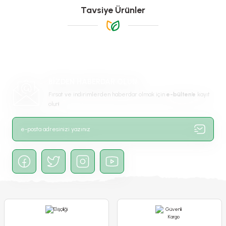
Görüş ve önerileriniz için teşekkür ederiz.
Yorum Yaz
Tavsiye Ürünler
Ürün resmi kalitesiz, bozuk veya görüntülenemiyor.
Ürün açıklamasında eksik bilgiler bulunuyor.
Ürün bilgilerinde hatalar bulunuyor.
-%17
Ürün fiyatı diğer sitelerden daha pahalı.
BİZDEN HABERDAR OLUN
Bu ürüne benzer farklı alternatifler olmalı.
Fırsat ve indirimlerden haberdar olmak için
e-bülten’e
kayıt
olun!
Gönder