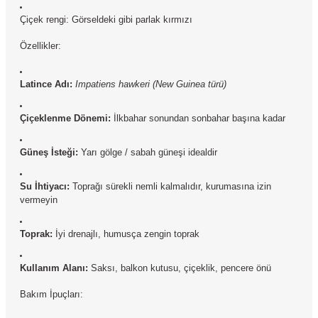
Çiçek rengi: Görseldeki gibi parlak kırmızı
Özellikler:
Latince Adı:
Impatiens hawkeri (New Guinea türü)
Çiçeklenme Dönemi:
İlkbahar sonundan sonbahar başına kadar
Güneş İsteği:
Yarı gölge / sabah güneşi idealdir
Su İhtiyacı:
Toprağı sürekli nemli kalmalıdır, kurumasına izin
vermeyin
Toprak:
İyi drenajlı, humusça zengin toprak
Kullanım Alanı:
Saksı, balkon kutusu, çiçeklik, pencere önü
Bakım İpuçları: