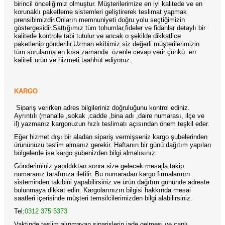
birincil önceliğimiz olmuştur. Müşterilerimize en iyi kalitede ve en
korunaklı paketleme sistemleri geliştirerek teslimat yapmak
prensibimizdir.Onların memnuniyeti doğru yolu seçtiğimizin
göstergesidir.Sattığımız tüm tohumlar,fideler ve fidanlar detaylı bir
kalitede kontrole tabi tutulur ve ancak o şekilde dikkatlice
paketlenip gönderilir.Uzman ekibimiz siz değerli müşterilerimizin
tüm sorularına en kısa zamanda özenle cevap verir çünkü en
kaliteli ürün ve hizmeti taahhüt ediyoruz.
KARGO
Sipariş verirken adres bilgileriniz doğruluğunu kontrol ediniz.
Ayrıntılı (mahalle ,sokak ,cadde ,bina adı ,daire numarası, ilçe ve
il) yazmanız kargonuzun hızlı teslimatı açısından önem teşkil eder.
Eğer hizmet dışı bir aladan sipariş vermişseniz kargo şubelerinden
ürününüzü teslim almanız gerekir. Haftanın bir günü dağıtım yapılan
bölgelerde ise kargo şubenizden bilgi almalısınız.
Gönderiminiz yapıldıktan sonra size gelecek mesajla takip
numaranız tarafınıza iletilir. Bu numaradan kargo firmalarının
sisteminden takibini yapabilirsiniz ve ürün dağıtım gününde adreste
bulunmaya dikkat edin. Kargolarınızın bilgisi hakkında mesai
saatleri içerisinde müşteri temsilcilerimizden bilgi alabilirsiniz.
Tel:
0312 375 5373
Vaktinde teslim alınmayan siparişlerin iade gelmesi ve canlı