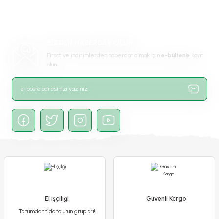
Ürün açıklamasında eksik bilgiler bulunuyor.
Ürün bilgilerinde hatalar bulunuyor.
-%10
Ürün fiyatı diğer sitelerden daha pahalı.
BİZDEN HABERDAR OLUN
Bu ürüne benzer farklı alternatifler olmalı.
Fırsat ve indirimlerden haberdar olmak için
e-bülten’e
kayıt
olun!
Gönder
Pembe Yediveren Petunya Askılı Saksıda - Patio Pink Spotted
El işçiliği
Güvenli Kargo
Tohumdan fidana ürün grupları!
500,00 TL