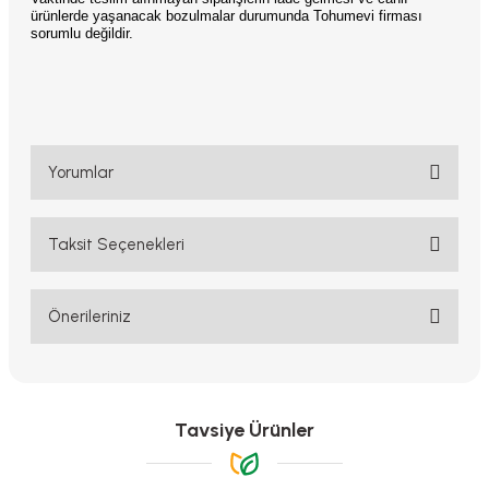
ürünlerde yaşanacak bozulmalar durumunda Tohumevi firması
sorumlu değildir.
Yorumlar
Taksit Seçenekleri
Bu ürüne ilk yorumu siz yapın!
Yorum Yaz
Önerileriniz
Bu ürünün fiyat bilgisi, resim, ürün açıklamalarında ve diğer
konularda yetersiz gördüğünüz noktaları öneri formunu kullanarak
tarafımıza iletebilirsiniz.
Görüş ve önerileriniz için teşekkür ederiz.
Tavsiye Ürünler
Ürün resmi kalitesiz, bozuk veya görüntülenemiyor.