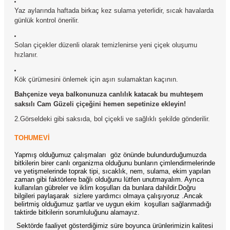
Yaz aylarında haftada birkaç kez sulama yeterlidir, sıcak havalarda
günlük kontrol önerilir.
Solan çiçekler düzenli olarak temizlenirse yeni çiçek oluşumu
hızlanır.
Kök çürümesini önlemek için aşırı sulamaktan kaçının.
Bahçenize veya balkonunuza canlılık katacak bu muhteşem
saksılı Cam Güzeli çiçeğini hemen sepetinize ekleyin!
2.Görseldeki gibi saksıda, bol çiçekli ve sağlıklı şekilde gönderilir.
TOHUMEVİ
Yapmış olduğumuz çalışmaları göz önünde bulundurduğumuzda
bitkilerin birer canlı organizma olduğunu bunların çimlendirmelerinde
ve yetişmelerinde toprak tipi, sıcaklık, nem, sulama, ekim yapılan
zaman gibi faktörlere bağlı olduğunu lütfen unutmayalım. Ayrıca
kullanılan gübreler ve iklim koşulları da bunlara dahildir.Doğru
bilgileri paylaşarak sizlere yardımcı olmaya çalışıyoruz .Ancak
belirtmiş olduğumuz şartlar ve uygun ekim koşulları sağlanmadığı
taktirde bitkilerin sorumluluğunu alamayız.
Sektörde faaliyet gösterdiğimiz süre boyunca ürünlerimizin kalitesi