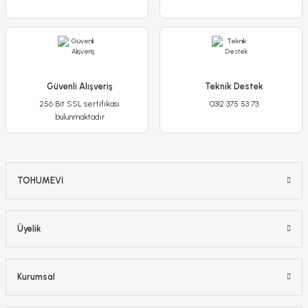
450,00 TL
Stokta Yok
Güvenli Alışveriş
Teknik Destek
256 Bit SSL sertifikası
0312 375 53 73
bulunmaktadır
TOHUMEVİ
Üyelik
Kurumsal
Buz mezem çiçeği Fidesi - Mesembryanthemum cordifolium