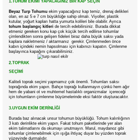
1.TOHUM EKİMİ YAPACAĞINIZ BİR KAP SEÇİN
Beyaz Turp Tohumu
ekim yapacağınız kap temiz, drenaj delikleri
olan, en az 5 e 7 cm büyüklüğe sahip olmalı. Viyoller, plastik
kutular, yoğurt kapları hatta yumurta kolileri bile olabilir. Ayrıca
tohum başlangıç kitleri
de tercih edebilirsiniz. Burada dikkat
etmeniz gereken konu kap çok küçük tercih edilirse tohumlar
çimlendikten sonra gelişen fideleri biraz daha büyük saksı yada
kaplara nakletmeniz / aktarmanız
gerekir. Çimlenmeden önce
kabın içindeki nemin hapsolması için kabınızı kapatın. Çimlenme
başlayınca kapağını çıkarabilirsiniz.
2.TOPRAK
SEÇİMİ
Kaliteli toprak seçimi yapmamız çok önemli. Tohumları saksı
toprağında ekim yapın. Bahçe toprağı kullanmayın çünkü hem ağır
hem de yabani ot ve muhtemel hastalıklı organizmalar
içereceği
için tohumların çimlenme büyümelerinde eksi faktör oluşturacaktır.
3.UYGUN EKİM DERİNLİĞİ
Burada baz alınacak unsur tohumun büyüklüğü. Tohum kalınlığının
3 katı derinlikte ekim yapın. Fakat tohum paketlerinde yer alan
ekim talimatlarını da okumayı unutmayın. Marul, maydanoz gibi
tohumlar çimlenebilmek için ışığa ihtiyaç duyar bu yüzden toprak
yüzeyinde durmalıdır.