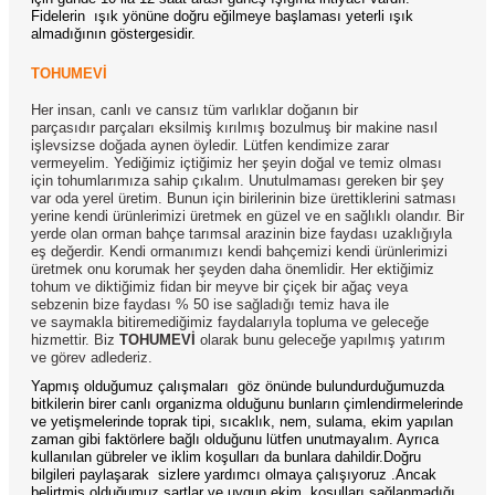
Fidelerin
ışık yönüne doğru eğilmeye başlaması yeterli ışık
almadığının göstergesidir.
TOHUMEVİ
Her insan, canlı ve cansız tüm varlıklar doğanın bir
parçasıdır parçaları eksilmiş kırılmış bozulmuş bir makine nasıl
işlevsizse doğada aynen öyledir. Lütfen kendimize zarar
vermeyelim. Yediğimiz içtiğimiz her şeyin doğal ve temiz olması
için tohumlarımıza sahip çıkalım. Unutulmaması gereken bir şey
var oda yerel üretim. Bunun için birilerinin bize ürettiklerini satması
yerine kendi ürünlerimizi üretmek en güzel ve en sağlıklı olandır. Bir
yerde olan orman bahçe tarımsal arazinin bize faydası uzaklığıyla
eş değerdir. Kendi ormanımızı kendi bahçemizi kendi ürünlerimizi
üretmek onu korumak her şeyden daha önemlidir. Her ektiğimiz
tohum ve diktiğimiz fidan bir meyve bir çiçek bir ağaç veya
sebzenin bize faydası % 50 ise sağladığı temiz hava ile
ve saymakla bitiremediğimiz faydalarıyla topluma ve geleceğe
hizmettir. Biz
TOHUMEVİ
olarak bunu geleceğe yapılmış yatırım
ve görev adlederiz.
Yapmış olduğumuz çalışmaları
göz önünde bulundurduğumuzda
bitkilerin birer canlı organizma olduğunu bunların çimlendirmelerinde
ve yetişmelerinde toprak tipi, sıcaklık, nem, sulama, ekim yapılan
zaman gibi faktörlere bağlı olduğunu lütfen unutmayalım. Ayrıca
kullanılan gübreler ve iklim koşulları da bunlara dahildir.Doğru
bilgileri paylaşarak
sizlere yardımcı olmaya çalışıyoruz .Ancak
belirtmiş olduğumuz şartlar ve uygun ekim
koşulları sağlanmadığı