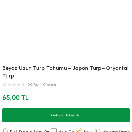
Beyaz Uzun Turp Tohumu – Japon Turp– Oryantal
Turp
0.0 Puan - 0 Yorum
65,00 TL
Gelince Haber Ver
Fiyatı Düşünce Haber Ver
Yorum Yaz
Paylaş
Whatsapp Sipariş