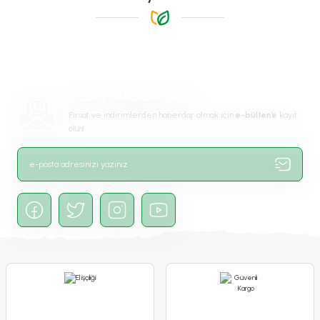
Ürün resmi kalitesiz, bozuk veya görüntülenemiyor.
Ürün açıklamasında eksik bilgiler bulunuyor.
Ürün bilgilerinde hatalar bulunuyor.
Ürün fiyatı diğer sitelerden daha pahalı.
BİZDEN HABERDAR OLUN
Bu ürüne benzer farklı alternatifler olmalı.
Fırsat ve indirimlerden haberdar olmak için
e-bülten’e
kayıt
olun!
Gönder
Beyaz Turp Tohumu
Fındık Turp Tohumu
65,00 TL
65,00 TL
Detaylı İncele
Detaylı İncele