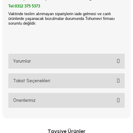
Tel:0312 375 5373
Vaktinde teslim alınmayan siparişlerin iade gelmesi ve canlı
ürünlerde yaşanacak bozulmalar durumunda Tohumevi firması
sorumlu değildir.
Yorumlar
Taksit Seçenekleri
Bu ürüne ilk yorumu siz yapın!
Yorum Yaz
Önerileriniz
Bu ürünün fiyat bilgisi, resim, ürün açıklamalarında ve diğer
konularda yetersiz gördüğünüz noktaları öneri formunu kullanarak
tarafımıza iletebilirsiniz.
Görüş ve önerileriniz için teşekkür ederiz.
Tavsiye Ürünler