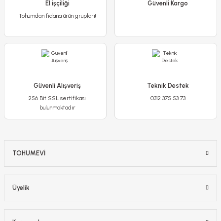
El işçiliği
Güvenli Kargo
Tohumdan fidana ürün grupları!
Sepete Ekle
Sepete Ekle
Güvenli Alışveriş
Teknik Destek
256 Bit SSL sertifikası
0312 375 53 73
bulunmaktadır
TOHUMEVİ
Enginar Tohumu Geleneksel– Cynara Scolymus
Üyelik
65,00 TL