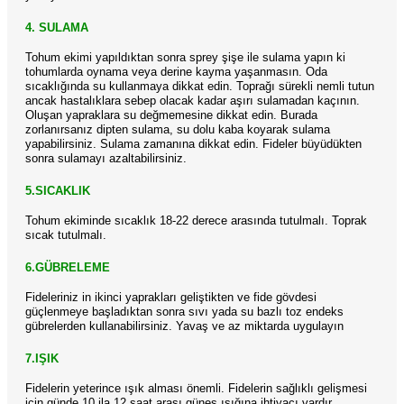
4. SULAMA
Tohum ekimi yapıldıktan sonra sprey şişe ile sulama yapın ki
tohumlarda oynama veya derine kayma yaşanmasın. Oda
sıcaklığında su kullanmaya dikkat edin. Toprağı sürekli nemli tutun
ancak hastalıklara sebep olacak kadar aşırı sulamadan kaçının.
Oluşan yapraklara su değmemesine dikkat edin. Burada
zorlanırsanız dipten sulama, su dolu kaba koyarak sulama
yapabilirsiniz. Sulama zamanına dikkat edin. Fideler büyüdükten
sonra sulamayı azaltabilirsiniz.
5.SICAKLIK
Tohum ekiminde sıcaklık 18-22 derece arasında tutulmalı. Toprak
sıcak tutulmalı.
6.GÜBRELEME
Fideleriniz in ikinci yaprakları geliştikten ve fide gövdesi
güçlenmeye başladıktan sonra sıvı yada su bazlı toz endeks
gübrelerden kullanabilirsiniz. Yavaş ve az miktarda uygulayın
7.IŞIK
Fidelerin yeterince ışık alması önemli. Fidelerin sağlıklı gelişmesi
için günde 10 ila 12 saat arası güneş ışığına ihtiyacı vardır.