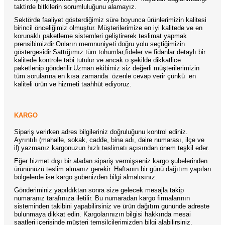
taktirde bitkilerin sorumluluğunu alamayız.
Sektörde faaliyet gösterdiğimiz süre boyunca ürünlerimizin kalitesi
birincil önceliğimiz olmuştur. Müşterilerimize en iyi kalitede ve en
korunaklı paketleme sistemleri geliştirerek teslimat yapmak
prensibimizdir.Onların memnuniyeti doğru yolu seçtiğimizin
göstergesidir.Sattığımız tüm tohumlar,fideler ve fidanlar detaylı bir
kalitede kontrole tabi tutulur ve ancak o şekilde dikkatlice
paketlenip gönderilir.Uzman ekibimiz siz değerli müşterilerimizin
tüm sorularına en kısa zamanda
özenle cevap verir çünkü
en
kaliteli ürün ve hizmeti taahhüt ediyoruz.
KARGO
Sipariş verirken adres bilgileriniz doğruluğunu kontrol ediniz.
Ayrıntılı (mahalle, sokak, cadde, bina adı, daire numarası, ilçe ve
il) yazmanız kargonuzun hızlı teslimatı açısından önem teşkil eder.
Eğer hizmet dışı bir aladan sipariş vermişseniz kargo şubelerinden
ürününüzü teslim almanız gerekir. Haftanın bir günü dağıtım yapılan
bölgelerde ise kargo şubenizden bilgi almalısınız.
Gönderiminiz yapıldıktan sonra size gelecek mesajla takip
numaranız tarafınıza iletilir. Bu numaradan kargo firmalarının
sisteminden takibini yapabilirsiniz ve ürün dağıtım gününde adreste
bulunmaya dikkat edin. Kargolarınızın bilgisi hakkında mesai
saatleri içerisinde müşteri temsilcilerimizden bilgi alabilirsiniz.