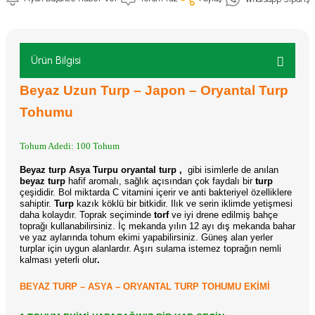
Ürün Bilgisi
Beyaz Uzun Turp – Japon – Oryantal Turp
Tohumu
Tohum Adedi: 100 Tohum
Beyaz turp Asya Turpu oryantal turp
,
gibi isimlerle de anılan
beyaz turp
hafif aromalı, sağlık açısından çok faydalı bir
turp
çeşididir. Bol miktarda C vitamini içerir ve anti bakteriyel özelliklere
sahiptir.
Turp
kazık köklü bir bitkidir. Ilık ve serin iklimde yetişmesi
daha kolaydır. Toprak seçiminde
torf
ve iyi drene edilmiş bahçe
toprağı kullanabilirsiniz. İç mekanda yılın 12 ayı dış mekanda bahar
ve yaz aylarında tohum ekimi yapabilirsiniz. Güneş alan yerler
turplar için uygun alanlardır. Aşırı sulama istemez toprağın nemli
kalması yeterli olur
.
BEYAZ TURP – ASYA – ORYANTAL TURP TOHUMU EKİMİ