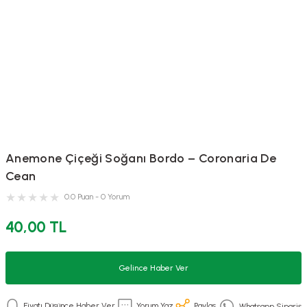
Anemone Çiçeği Soğanı Bordo – Coronaria De
Cean
0.0 Puan - 0 Yorum
40,00 TL
Gelince Haber Ver
Fiyatı Düşünce Haber Ver
Yorum Yaz
Paylaş
Whatsapp Sipariş