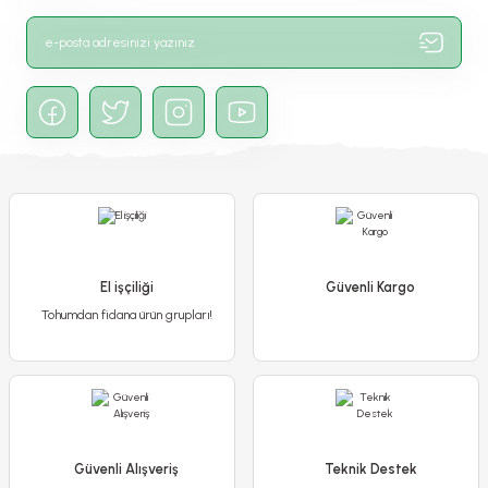
Gönder
Ranunculus - Düğün Çiçeği Kök Soğanı - Turuncu
300,00 TL
250,00 TL
El işçiliği
Güvenli Kargo
Tohumdan fidana ürün grupları!
Detaylı İncele
Sepete Ekle
Güvenli Alışveriş
Teknik Destek
-%17