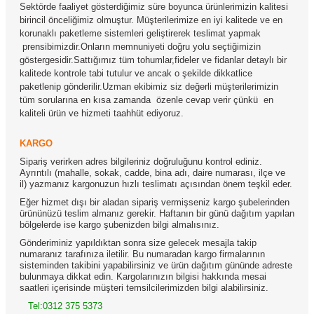
Sektörde faaliyet gösterdiğimiz süre boyunca ürünlerimizin kalitesi
birincil önceliğimiz olmuştur. Müşterilerimize en iyi kalitede ve en
korunaklı paketleme sistemleri geliştirerek teslimat yapmak
prensibimizdir.Onların memnuniyeti doğru yolu seçtiğimizin
göstergesidir.Sattığımız tüm tohumlar,fideler ve fidanlar detaylı bir
kalitede kontrole tabi tutulur ve ancak o şekilde dikkatlice
paketlenip gönderilir.Uzman ekibimiz siz değerli müşterilerimizin
tüm sorularına en kısa zamanda
özenle cevap verir çünkü
en
kaliteli ürün ve hizmeti taahhüt ediyoruz.
KARGO
Sipariş verirken adres bilgileriniz doğruluğunu kontrol ediniz.
Ayrıntılı (mahalle, sokak, cadde, bina adı, daire numarası, ilçe ve
il) yazmanız kargonuzun hızlı teslimatı açısından önem teşkil eder.
Eğer hizmet dışı bir aladan sipariş vermişseniz kargo şubelerinden
ürününüzü teslim almanız gerekir. Haftanın bir günü dağıtım yapılan
bölgelerde ise kargo şubenizden bilgi almalısınız.
Gönderiminiz yapıldıktan sonra size gelecek mesajla takip
numaranız tarafınıza iletilir. Bu numaradan kargo firmalarının
sisteminden takibini yapabilirsiniz ve ürün dağıtım gününde adreste
bulunmaya dikkat edin. Kargolarınızın bilgisi hakkında mesai
saatleri içerisinde müşteri temsilcilerimizden bilgi alabilirsiniz.
Tel:0312 375 5373