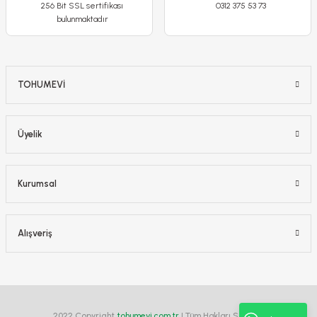
256 Bit SSL sertifikası
0312 375 53 73
bulunmaktadır
TOHUMEVİ
Üyelik
Ranunculus - Düğün Çiçeği Kök Soğanı - Beyaz
Kurumsal
300,00 TL
250,00 TL
Alışveriş
Detaylı İncele
2022 Copyright
tohumevi.com.tr
| Tüm Hakları Saklıdır.