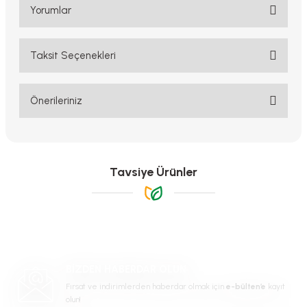
Yorumlar
Taksit Seçenekleri
Bu ürüne ilk yorumu siz yapın!
Yorum Yaz
Önerileriniz
Bu ürünün fiyat bilgisi, resim, ürün açıklamalarında ve diğer
konularda yetersiz gördüğünüz noktaları öneri formunu kullanarak
tarafımıza iletebilirsiniz.
Görüş ve önerileriniz için teşekkür ederiz.
Tavsiye Ürünler
Ürün resmi kalitesiz, bozuk veya görüntülenemiyor.
Ürün açıklamasında eksik bilgiler bulunuyor.
Ürün bilgilerinde hatalar bulunuyor.
-%17
Ürün fiyatı diğer sitelerden daha pahalı.
BİZDEN HABERDAR OLUN
Bu ürüne benzer farklı alternatifler olmalı.
Fırsat ve indirimlerden haberdar olmak için
e-bülten’e
kayıt
olun!