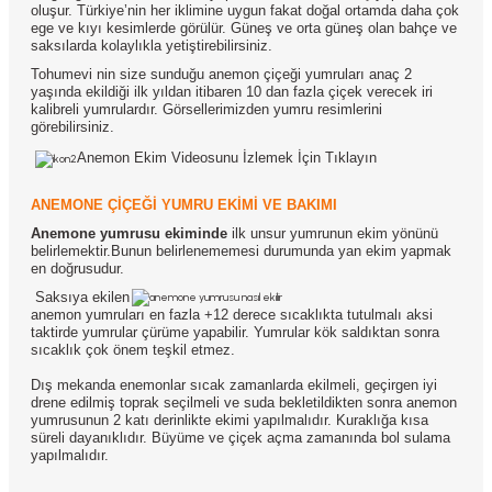
oluşur. Türkiye’nin her iklimine uygun fakat doğal ortamda daha çok
ege ve kıyı kesimlerde görülür. Güneş ve orta güneş olan bahçe ve
saksılarda kolaylıkla yetiştirebilirsiniz.
Tohumevi nin size sunduğu anemon çiçeği yumruları anaç 2
yaşında ekildiği ilk yıldan itibaren 10 dan fazla çiçek verecek iri
kalibreli yumrulardır. Görsellerimizden yumru resimlerini
görebilirsiniz.
Anemon Ekim Videosunu İzlemek İçin Tıklayın
ANEMONE ÇİÇEĞİ YUMRU EKİMİ VE BAKIMI
Anemone yumrusu ekiminde
ilk unsur yumrunun ekim yönünü
belirlemektir.Bunun belirlenememesi durumunda yan ekim yapmak
en doğrusudur.
Saksıya ekilen
anemon yumruları en fazla +12 derece sıcaklıkta tutulmalı aksi
taktirde yumrular çürüme yapabilir. Yumrular kök saldıktan sonra
sıcaklık çok önem teşkil etmez.
Dış mekanda enemonlar sıcak zamanlarda ekilmeli, geçirgen iyi
drene edilmiş toprak seçilmeli ve suda bekletildikten sonra anemon
yumrusunun 2 katı derinlikte ekimi yapılmalıdır. Kuraklığa kısa
süreli dayanıklıdır. Büyüme ve çiçek açma zamanında bol sulama
yapılmalıdır.