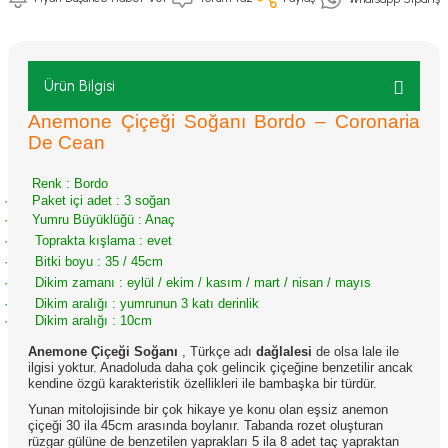
Ürün Bilgisi
Anemone Çiçeği Soğanı Bordo – Coronaria
De Cean
Renk : Bordo
·
Paket içi adet : 3 soğan
·
Yumru Büyüklüğü : Anaç
·
Toprakta kışlama : evet
·
Bitki boyu : 35 / 45cm
·
Dikim zamanı : eylül / ekim / kasım / mart / nisan / mayıs
·
Dikim aralığı : yumrunun 3 katı derinlik
·
Dikim aralığı : 10cm
Anemone Çiçeği Soğanı
, Türkçe adı
dağlalesi
de olsa lale ile
ilgisi yoktur. Anadoluda daha çok gelincik çiçeğine benzetilir ancak
kendine özgü karakteristik özellikleri ile bambaşka bir türdür.
Yunan mitolojisinde bir çok hikaye ye konu olan eşsiz anemon
çiçeği 30 ila 45cm arasında boylanır. Tabanda rozet oluşturan
rüzgar gülüne de benzetilen yaprakları 5 ila 8 adet taç yapraktan