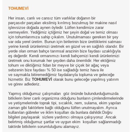
TOHUMEVİ
Her insan, canlı ve cansız tüm varlıklar doğanın bir
parçasıdır parçaları eksilmiş kırılmış bozulmuş bir makine nasıl
işlevsizse doğada aynen öyledir. Lütfen kendimize zarar
vermeyelim. Yediğimiz içtiğimiz her şeyin doğal ve temiz olması
için tohumlarımıza sahip çıkalım. Unutulmaması gereken bir şey
var oda yerel üretim. Bunun için birilerinin bize ürettiklerini satması
yerine kendi ürünlerimizi üretmek en güzel ve en sağlıklı olandır. Bir
yerde olan orman bahçe tarımsal arazinin bize faydası uzaklığıyla
eş değerdir. Kendi ormanımızı kendi bahçemizi kendi ürünlerimizi
üretmek onu korumak her şeyden daha önemlidir. Her ektiğimiz
tohum ve diktiğimiz fidan bir meyve bir çiçek bir ağaç veya
sebzenin bize faydası % 50 ise sağladığı temiz hava ile
ve saymakla bitiremediğimiz faydalarıyla topluma ve geleceğe
hizmettir. Biz
TOHUMEVİ
olarak bunu geleceğe yapılmış yatırım
ve görev adlederiz.
Yapmış olduğumuz çalışmaları göz önünde bulundurduğumuzda
bitkilerin birer canlı organizma olduğunu bunların çimlendirmelerinde
ve yetişmelerinde toprak tipi, sıcaklık, nem, sulama, ekim yapılan
zaman gibi faktörlere bağlı olduğunu lütfen unutmayalım. Ayrıca
kullanılan gübreler ve iklim koşulları da bunlara dahildir.Doğru
bilgileri paylaşarak sizlere yardımcı olmaya çalışıyoruz .Ancak
belirtmiş olduğumuz şartlar ve uygun ekim koşulları sağlanmadığı
taktirde bitkilerin sorumluluğunu alamayız.