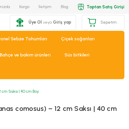
Toptan Satış Girişi
mızda
Kargo
İletişim
Blog
Üye Ol
Giriş yap
veya
Sepetim :
yonel Sebze Tohumları
Çiçek soğanları
Bahçe ve bakım ürünleri
Süs bitkileri
2 cm Saksı | 40 cm Boy
nanas comosus) – 12 cm Saksı | 40 cm