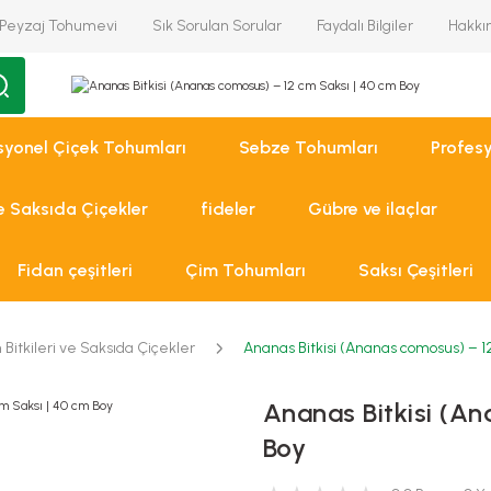
Peyzaj Tohumevi
Sık Sorulan Sorular
Faydalı Bilgiler
Hakkı
syonel Çiçek Tohumları
Sebze Tohumları
Profes
ve Saksıda Çiçekler
fideler
Gübre ve ilaçlar
Fidan çeşitleri
Çim Tohumları
Saksı Çeşitleri
 Bitkileri ve Saksıda Çiçekler
Ananas Bitkisi (Ananas comosus) – 1
Ananas Bitkisi (A
Boy