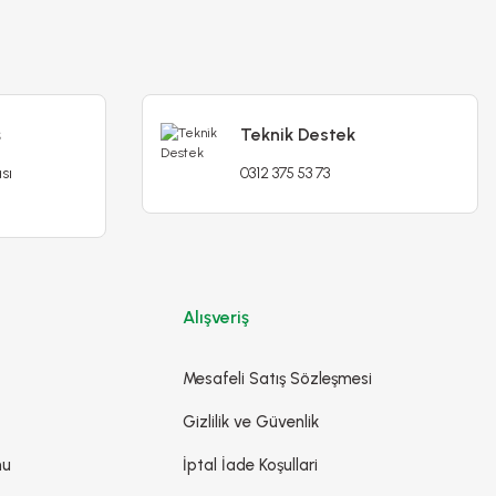
ş
Teknik Destek
sı
0312 375 53 73
Alışveriş
Mesafeli Satış Sözleşmesi
Gizlilik ve Güvenlik
mu
İptal İade Koşullari