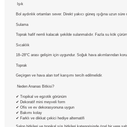
Işık
Bol aydınlık ortamları sever. Direkt yakıcı güneş ışığına uzun süre 
Sulama
Toprak hafif nemli kalacak şekilde sulanmalıdır. Fazla su kök çürümes
Sıcaklık
18–28°C arası gelişim için uygundur. Soğuk hava akımlarından koru
Toprak
Geçirgen ve hava alan torf karışımı tercih edilmelidir.
Neden Ananas Bitkisi?
✔ Tropikal ve egzotik görünüm
✔ Dekoratif mini meyveli form
✔ Ofis ve ev dekorasyonuna uygun
✔ Bakımı kolay
✔ Farklı ve dikkat çekici hediye alternatifi
Salon bitkileri ve tropikal süs bitkileri kategorisinde özel bir yere sahi