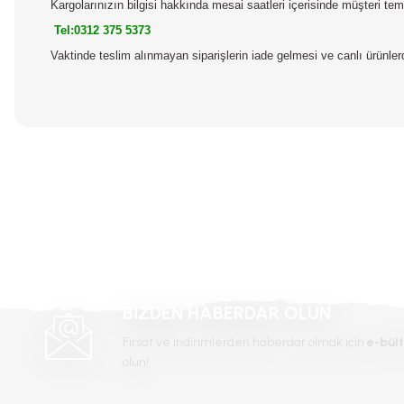
Kargolarınızın bilgisi hakkında mesai saatleri içerisinde müşteri temsi
Tel:0312 375 5373
Vaktinde teslim alınmayan siparişlerin iade gelmesi ve canlı ürünl
Bu ürünün fiyat bilgisi, resim, ürün açıklamalarında ve diğer konular
Görüş ve önerileriniz için teşekkür ederiz.
Ürün resmi kalitesiz, bozuk veya görüntülenemiyor.
Ürün açıklamasında eksik bilgiler bulunuyor.
Ürün bilgilerinde hatalar bulunuyor.
Ürün fiyatı diğer sitelerden daha pahalı.
Bu ürüne benzer farklı alternatifler olmalı.
BİZDEN HABERDAR OLUN
Fırsat ve indirimlerden haberdar olmak için
e-bült
olun!