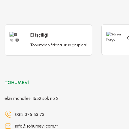
El işçiliği
Tohumdan fidana ürün grupları!
TOHUMEVİ
ekin mahallesi 1652 sok no 2
0312 375 53 73
info@tohumevi.com.tr