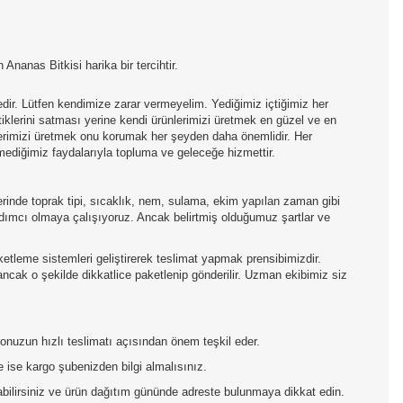
Ananas Bitkisi harika bir tercihtir.
edir. Lütfen kendimize zarar vermeyelim. Yediğimiz içtiğimiz her
tiklerini satması yerine kendi ürünlerimizi üretmek en güzel ve en
nlerimizi üretmek onu korumak her şeyden daha önemlidir. Her
mediğimiz faydalarıyla topluma ve geleceğe hizmettir.
inde toprak tipi, sıcaklık, nem, sulama, ekim yapılan zaman gibi
yardımcı olmaya çalışıyoruz. Ancak belirtmiş olduğumuz şartlar ve
aketleme sistemleri geliştirerek teslimat yapmak prensibimizdir.
 ancak o şekilde dikkatlice paketlenip gönderilir. Uzman ekibimiz siz
rgonuzun hızlı teslimatı açısından önem teşkil eder.
 ise kargo şubenizden bilgi almalısınız.
pabilirsiniz ve ürün dağıtım gününde adreste bulunmaya dikkat edin.