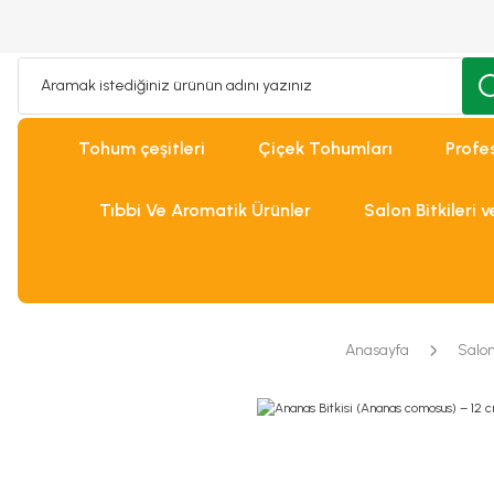
Tohum çeşitleri
Çiçek Tohumları
Profe
Tıbbi Ve Aromatik Ürünler
Salon Bitkileri 
Anasayfa
Salon