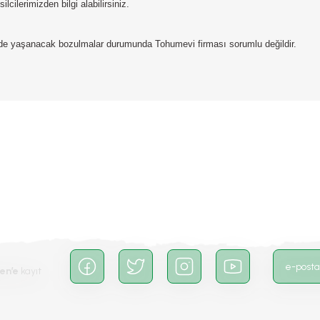
lcilerimizden bilgi alabilirsiniz.
erde yaşanacak bozulmalar durumunda Tohumevi firması sorumlu değildir.
da yetersiz gördüğünüz noktaları öneri formunu kullanarak tarafımıza iletebilirs
Bu ürüne ilk yorumu siz yapın!
Yorum Yaz
en’e
kayıt
Gönder