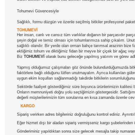
Tohumevi Güvencesiyle
Sağlıklı, formu düzgün ve özenle seçilmiş bitkiler profesyonel paketl
TOHUMEVİ
Her insan, canlı ve cansız tüm varlıklar doğanın bir parçasıdır par
şeyin doğal ve temiz olması için tohumlarımıza sahip çıkalım. Unutul
sağlıklı olandır. Bir yerde olan orman bahçe tarımsal arazinin bize
ektiğimiz tohum ve diktiğimiz fidan bir meyve bir çiçek bir ağaç ve
Biz
TOHUMEVİ
olarak bunu geleceğe yapılmış yatırım ve görev adl
Yapmış olduğumuz çalışmaları göz önünde bulundurduğumuzda bitkile
faktörlere bağlı olduğunu lütfen unutmayalım. Ayrıca kullanılan gübre
uygun ekim koşulları sağlanmadığı takdirde bitkilerin sorumluluğun
Sektörde faaliyet gösterdiğimiz süre boyunca ürünlerimizin kalitesi b
Onların memnuniyeti doğru yolu seçtiğimizin göstergesidir. Sattığımız
değerli müşterilerimizin tüm sorularına en kısa zamanda özenle ceva
KARGO
Sipariş verirken adres bilgileriniz doğruluğunu kontrol ediniz. Ayrın
Eğer hizmet dışı bir aladan sipariş vermişseniz kargo şubelerinden 
Gönderiminiz yapıldıktan sonra size gelecek mesajla takip numaranız