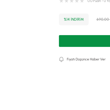
0.0 Puan - 0 
%14 İNDİRİM
690,00
Fiyatı Düşünce Haber Ver