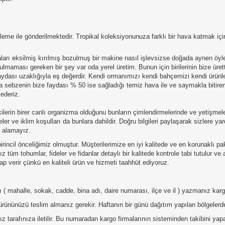
eme ile gönderilmektedir. Tropikal koleksiyonunuza farklı bir hava katmak için 
çaları eksilmiş kırılmış bozulmuş bir makine nasıl işlevsizse doğada aynen öyl
maması gereken bir şey var oda yerel üretim. Bunun için birilerinin bize üret
 faydası uzaklığıyla eş değerdir. Kendi ormanımızı kendi bahçemizi kendi ürü
ya sebzenin bize faydası % 50 ise sağladığı temiz hava ile ve saymakla bitire
ederiz.
rin birer canlı organizma olduğunu bunların çimlendirmelerinde ve yetişmeler
ler ve iklim koşulları da bunlara dahildir. Doğru bilgileri paylaşarak sizlere 
u alamayız.
irincil önceliğimiz olmuştur. Müşterilerimize en iyi kalitede ve en korunaklı p
 tüm tohumlar, fideler ve fidanlar detaylı bir kalitede kontrole tabi tutulur ve
p verir çünkü en kaliteli ürün ve hizmeti taahhüt ediyoruz.
tılı ( mahalle, sokak, cadde, bina adı, daire numarası, ilçe ve il ) yazmanız ka
ürününüzü teslim almanız gerekir. Haftanın bir günü dağıtım yapılan bölgelerde
 tarafınıza iletilir. Bu numaradan kargo firmalarının sisteminden takibini ya