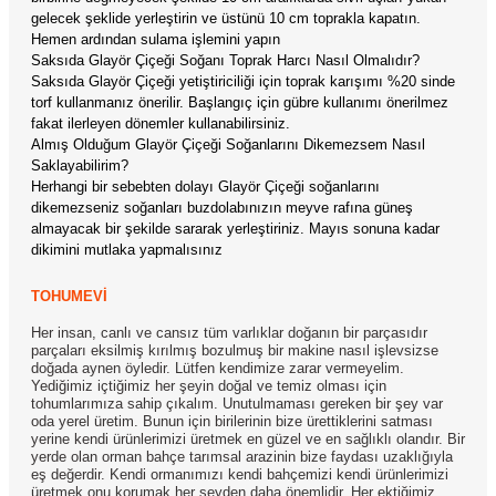
gelecek şeklide yerleştirin ve üstünü 10 cm toprakla kapatın.
Hemen ardından sulama işlemini yapın
Saksıda Glayör Çiçeği Soğanı Toprak Harcı Nasıl Olmalıdır?
Saksıda Glayör Çiçeği yetiştiriciliği için toprak karışımı %20 sinde
torf kullanmanız önerilir. Başlangıç için gübre kullanımı önerilmez
fakat ilerleyen dönemler kullanabilirsiniz.
Almış Olduğum Glayör Çiçeği Soğanlarını Dikemezsem Nasıl
Saklayabilirim?
Herhangi bir sebebten dolayı Glayör Çiçeği soğanlarını
dikemezseniz soğanları buzdolabınızın meyve rafına güneş
almayacak bir şekilde sararak yerleştiriniz. Mayıs sonuna kadar
dikimini mutlaka yapmalısınız
TOHUMEVİ
Her insan, canlı ve cansız tüm varlıklar doğanın bir parçasıdır
parçaları eksilmiş kırılmış bozulmuş bir makine nasıl işlevsizse
doğada aynen öyledir. Lütfen kendimize zarar vermeyelim.
Yediğimiz içtiğimiz her şeyin doğal ve temiz olması için
tohumlarımıza sahip çıkalım. Unutulmaması gereken bir şey var
oda yerel üretim. Bunun için birilerinin bize ürettiklerini satması
yerine kendi ürünlerimizi üretmek en güzel ve en sağlıklı olandır. Bir
yerde olan orman bahçe tarımsal arazinin bize faydası uzaklığıyla
eş değerdir. Kendi ormanımızı kendi bahçemizi kendi ürünlerimizi
üretmek onu korumak her şeyden daha önemlidir. Her ektiğimiz