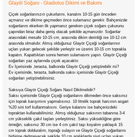
Glayöl Soğanı - Gladiolus Dikimi ve Bakımı
Çiçek soğanlarınızın çukurlarını, kanalını 10-15 gün önceden
açmanız ve dikime geçmeden önce sulamanız gerekir. Bahçenizde
soğanlarını ekerken ilk yapmanız gereken çiçek soğanı çukurunu
çapından biraz daha geniş olacak şekilde açmanızdır. Soğanlar
arasındaki mesafe 10-15 cm, arasında dikim derinliği ise 10-12 cm
arasında olmalıdır. Almış olduğunuz Glayör Çiçeği soğanlarının
uçları yukarı gelecek şekilde yerleştir ve üzerini 10-15 cm toprakla
kapatın. Kapattıktan sonra hemen sulamasını yapın. Glayör Çiçeği
soğanları yaz aylarında çiçek açacaktır.
Ev İçerisinde ,terasta, balkonda Glayör Çiçeği yetiştirebilir mi?
Ev içerisinde, terasta, balkonda saksı içerisinde Glayör Çiçeği
soğanları yetiştirebilirsiniz.
Saksıya Glayör Çiçeği Soğanı Nasıl Dikilmelidir?
Saksı içerisinde Glayör Çiçeği soğanlarını dikmeden önce saksınız
için toprak karışımını yapmalısınız. 10 litrelik toprak harcının asgari
%20 sini torf kullanmalısını. Geriye kalanını ise bahçenizdeki
topraktan kullanabilirsiniz. Almış olduğunuz saksının tabanına 3-4
cm yükseklik çakıl taşları yerleştiriniz. Saksı yüksekliğine göre
örneğin; saksınız 30 cm ise 4 cm çakıl taşı koyalım yaklaşık 15
cm toprak dolduralım, toprağı sulayın ve Glayör Çiçeği soğanlarını
birbirine değmeyecek şeklide 10 cm aralıklarda sivri uçları yukarı