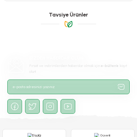
tarafımıza iletebilirsiniz.
Görüş ve önerileriniz için teşekkür ederiz.
Tavsiye Ürünler
Ürün resmi kalitesiz, bozuk veya görüntülenemiyor.
Ürün açıklamasında eksik bilgiler bulunuyor.
Ürün bilgilerinde hatalar bulunuyor.
-%34
-%34
Ürün fiyatı diğer sitelerden daha pahalı.
BİZDEN HABERDAR OLUN
Bu ürüne benzer farklı alternatifler olmalı.
Fırsat ve indirimlerden haberdar olmak için
e-bülten’e
kayıt
olun!
Glayöl Soğanı - Blue Jay - Lila
Glayöl Soğanı - Gladiolus - Mix
Gönder
300,00 TL
300,00 TL
199,00 TL
199,00 TL
Stokta Yok
Stokta Yok