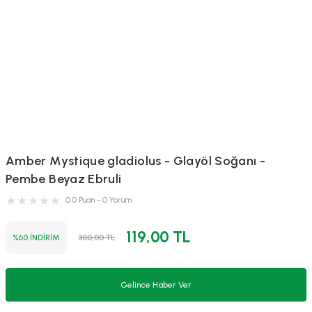
Amber Mystique gladiolus - Glayöl Soğanı -
Pembe Beyaz Ebruli
0.0 Puan - 0 Yorum
119,00 TL
%60 İNDİRİM
300,00 TL
Gelince Haber Ver