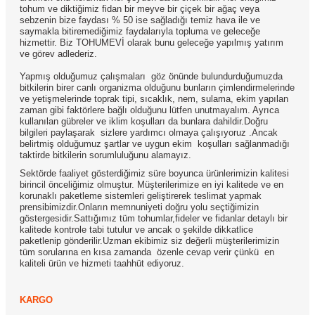
tohum ve diktiğimiz fidan bir meyve bir çiçek bir ağaç veya
sebzenin bize faydası % 50 ise sağladığı temiz hava ile ve
saymakla bitiremediğimiz faydalarıyla topluma ve geleceğe
hizmettir. Biz TOHUMEVİ olarak bunu geleceğe yapılmış yatırım
ve görev adlederiz.
Yapmış olduğumuz çalışmaları göz önünde bulundurduğumuzda
bitkilerin birer canlı organizma olduğunu bunların çimlendirmelerinde
ve yetişmelerinde toprak tipi, sıcaklık, nem, sulama, ekim yapılan
zaman gibi faktörlere bağlı olduğunu lütfen unutmayalım. Ayrıca
kullanılan gübreler ve iklim koşulları da bunlara dahildir.Doğru
bilgileri paylaşarak sizlere yardımcı olmaya çalışıyoruz .Ancak
belirtmiş olduğumuz şartlar ve uygun ekim koşulları sağlanmadığı
taktirde bitkilerin sorumluluğunu alamayız.
Sektörde faaliyet gösterdiğimiz süre boyunca ürünlerimizin kalitesi
birincil önceliğimiz olmuştur. Müşterilerimize en iyi kalitede ve en
korunaklı paketleme sistemleri geliştirerek teslimat yapmak
prensibimizdir.Onların memnuniyeti doğru yolu seçtiğimizin
göstergesidir.Sattığımız tüm tohumlar,fideler ve fidanlar detaylı bir
kalitede kontrole tabi tutulur ve ancak o şekilde dikkatlice
paketlenip gönderilir.Uzman ekibimiz siz değerli müşterilerimizin
tüm sorularına en kısa zamanda özenle cevap verir çünkü en
kaliteli ürün ve hizmeti taahhüt ediyoruz.
KARGO