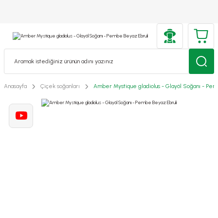
Anasayfa
Çiçek soğanları
Amber Mystique gladiolus - Glayöl Soğanı - Pe