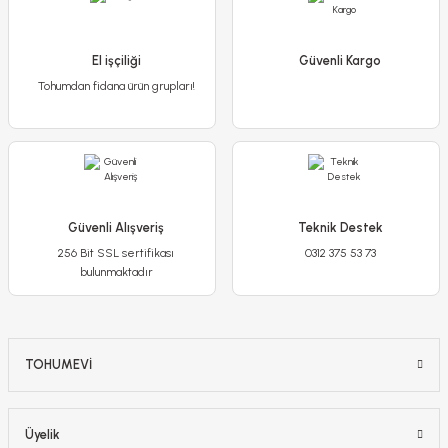
-%34
El işçiliği
Güvenli Kargo
Tohumdan fidana ürün grupları!
Güvenli Alışveriş
Teknik Destek
256 Bit SSL sertifikası
0312 375 53 73
bulunmaktadır
Black Sea Gladiolus - Glayöl Soğanı - Siyah
300,00 TL
199,00 TL
TOHUMEVİ
Stokta Yok
Üyelik