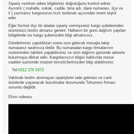
Sipariş verirken adres bilgileriniz doğruluğunu kontrol ediniz.
Ayrıntılı ( mahalle, sokak, cadde, bina adı, daire numarası, ilçe ve
il ) yazmanız kargonuzun hızlı teslimatı açısından önem teşkil
eder.
Eğer hizmet dışı bir aladan sipariş vermişseniz kargo şubelerinden
ürününüzü teslim almanız gerekir. Haftanın bir günü dağıtım yapılan
bölgelerde ise kargo şubenizden bilgi almalısınız.
Gönderiminiz yapıldıktan sonra size gelecek mesajla takip
numaranız tarafınıza iletilir. Bu numaradan kargo firmalarının
sisteminden takibini yapabilirsiniz ve ürün dağıtım gününde adreste
bulunmaya dikkat edin. Kargolarınızın bilgisi hakkında mesai
saatleri içerisinde müşteri temsilcilerimizden bilgi alabilirsiniz.
Tel:
0312 375 5373
Vaktinde teslim alınmayan siparişlerin iade gelmesi ve canlı
ürünlerde yaşanacak bozulmalar durumunda Tohumevi firması
sorumlu değildir.
Ekim videosu