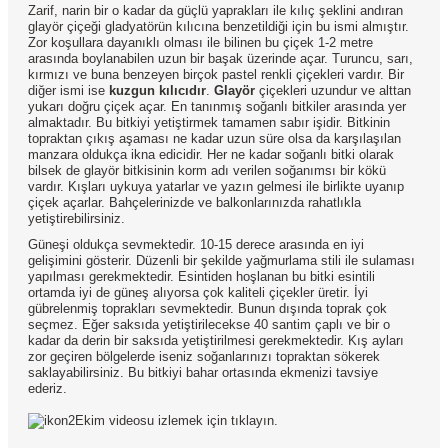
Zarif, narin bir o kadar da güçlü yaprakları ile kılıç şeklini andıran
glayör çiçeği gladyatörün kılıcına benzetildiği için bu ismi almıştır.
Zor koşullara dayanıklı olması ile bilinen bu çiçek 1-2 metre
arasında boylanabilen uzun bir başak üzerinde açar. Turuncu, sarı,
kırmızı ve buna benzeyen birçok pastel renkli çiçekleri vardır. Bir
diğer ismi ise
kuzgun kılıcıdır
.
Glayör
çiçekleri uzundur ve alttan
yukarı doğru çiçek açar. En tanınmış soğanlı bitkiler arasında yer
almaktadır. Bu bitkiyi yetiştirmek tamamen sabır işidir. Bitkinin
topraktan çıkış aşaması ne kadar uzun süre olsa da karşılaşılan
manzara oldukça ikna edicidir. Her ne kadar soğanlı bitki olarak
bilsek de glayör bitkisinin korm adı verilen soğanımsı bir kökü
vardır. Kışları uykuya yatarlar ve yazın gelmesi ile birlikte uyanıp
çiçek açarlar. Bahçelerinizde ve balkonlarınızda rahatlıkla
yetiştirebilirsiniz.
Güneşi oldukça sevmektedir. 10-15 derece arasında en iyi
gelişimini gösterir. Düzenli bir şekilde yağmurlama stili ile sulaması
yapılması gerekmektedir. Esintiden hoşlanan bu bitki esintili
ortamda iyi de güneş alıyorsa çok kaliteli çiçekler üretir. İyi
gübrelenmiş toprakları sevmektedir. Bunun dışında toprak çok
seçmez. Eğer saksıda yetiştirilecekse 40 santim çaplı ve bir o
kadar da derin bir saksıda yetiştirilmesi gerekmektedir. Kış ayları
zor geçiren bölgelerde iseniz soğanlarınızı topraktan sökerek
saklayabilirsiniz. Bu bitkiyi bahar ortasında ekmenizi tavsiye
ederiz.
Ekim videosu izlemek için tıklayın.