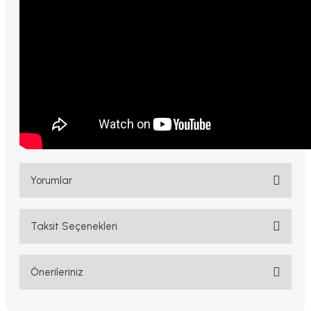
Yorumlar
Taksit Seçenekleri
Bu ürüne ilk yorumu siz yapın!
Yorum Yaz
Önerileriniz
Bu ürünün fiyat bilgisi, resim, ürün açıklamalarında ve diğer
konularda yetersiz gördüğünüz noktaları öneri formunu kullanarak