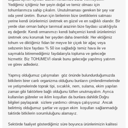
Yediğimiz içtiğimiz her şeyin doğal ve temiz olması için
tohumlarımıza sahip çıkalım. Unutulmaması gereken bir şey var
oda yerel üretim. Bunun için birilerinin bize ürettiklerini satması
yerine kendi ürünlerimizi üretmek en güzel ve en sağlıklı olandır. Bir
yerde olan orman bahçe tarımsal arazinin bize faydası uzaklığıyla
eş değerdir. Kendi ormanımızı kendi bahçemizi kendi ürünlerimizi
üretmek onu korumak her şeyden daha önemlidir. Her ektiğimiz
tohum ve diktiğimiz fidan bir meyve bir çiçek bir ağaç veya
sebzenin bize faydası % 50 ise sağladığı temiz hava ile ve
saymakla bitiremediğimiz faydalarıyla topluma ve geleceğe
hizmettir. Biz TOHUMEVİ olarak bunu geleceğe yapılmış yatırım
ve görev adlederiz.
Yapmış olduğumuz çalışmaları göz önünde bulundurduğumuzda
bitkilerin birer canlı organizma olduğunu bunların çimlendirmelerinde
ve yetişmelerinde toprak tipi, sıcaklık, nem, sulama, ekim yapılan
zaman gibi faktörlere bağlı olduğunu lütfen unutmayalım. Ayrıca
kullanılan gübreler ve iklim koşulları da bunlara dahildir.Doğru
bilgileri paylaşarak sizlere yardımcı olmaya çalışıyoruz .Ancak
belirtmiş olduğumuz şartlar ve uygun ekim koşulları sağlanmadığı
taktirde bitkilerin sorumluluğunu alamayız.
Sektörde faaliyet gösterdiğimiz süre boyunca ürünlerimizin kalitesi