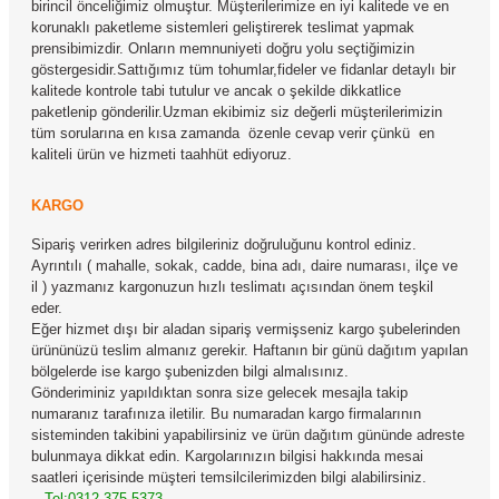
birincil önceliğimiz olmuştur. Müşterilerimize en iyi kalitede ve en
korunaklı paketleme sistemleri geliştirerek teslimat yapmak
prensibimizdir. Onların memnuniyeti doğru yolu seçtiğimizin
göstergesidir.Sattığımız tüm tohumlar,fideler ve fidanlar detaylı bir
kalitede kontrole tabi tutulur ve ancak o şekilde dikkatlice
paketlenip gönderilir.Uzman ekibimiz siz değerli müşterilerimizin
tüm sorularına en kısa zamanda özenle cevap verir çünkü en
kaliteli ürün ve hizmeti taahhüt ediyoruz.
KARGO
Sipariş verirken adres bilgileriniz doğruluğunu kontrol ediniz.
Ayrıntılı ( mahalle, sokak, cadde, bina adı, daire numarası, ilçe ve
il ) yazmanız kargonuzun hızlı teslimatı açısından önem teşkil
eder.
Eğer hizmet dışı bir aladan sipariş vermişseniz kargo şubelerinden
ürününüzü teslim almanız gerekir. Haftanın bir günü dağıtım yapılan
bölgelerde ise kargo şubenizden bilgi almalısınız.
Gönderiminiz yapıldıktan sonra size gelecek mesajla takip
numaranız tarafınıza iletilir. Bu numaradan kargo firmalarının
sisteminden takibini yapabilirsiniz ve ürün dağıtım gününde adreste
bulunmaya dikkat edin. Kargolarınızın bilgisi hakkında mesai
saatleri içerisinde müşteri temsilcilerimizden bilgi alabilirsiniz.
Tel:0312 375 5373