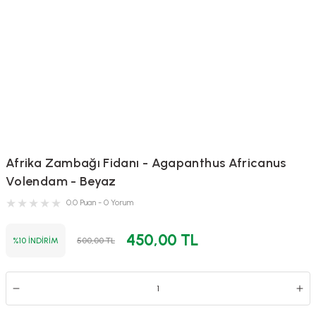
Afrika Zambağı Fidanı - Agapanthus Africanus
Volendam - Beyaz
0.0 Puan - 0 Yorum
450,00 TL
%10 İNDİRİM
500,00 TL