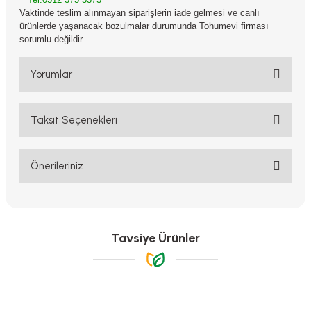
Vaktinde teslim alınmayan siparişlerin iade gelmesi ve canlı
ürünlerde yaşanacak bozulmalar durumunda Tohumevi firması
sorumlu değildir.
Yorumlar
Taksit Seçenekleri
Bu ürüne ilk yorumu siz yapın!
Yorum Yaz
Önerileriniz
Bu ürünün fiyat bilgisi, resim, ürün açıklamalarında ve diğer
konularda yetersiz gördüğünüz noktaları öneri formunu kullanarak
tarafımıza iletebilirsiniz.
Görüş ve önerileriniz için teşekkür ederiz.
Tavsiye Ürünler
Ürün resmi kalitesiz, bozuk veya görüntülenemiyor.
Ürün açıklamasında eksik bilgiler bulunuyor.
Ürün bilgilerinde hatalar bulunuyor.
-%11