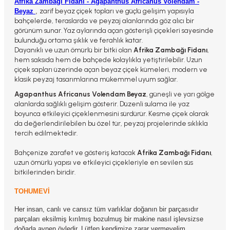
Afrika Zambağı Fidanı - Agapanthus Africanus Volendam -
zarif beyaz çiçek topları ve güçlü gelişim yapısıyla
Beyaz
,
bahçelerde, teraslarda ve peyzaj alanlarında göz alıcı bir
görünüm sunar. Yaz aylarında açan gösterişli çiçekleri sayesinde
bulunduğu ortama şıklık ve ferahlık katar.
Dayanıklı ve uzun ömürlü bir bitki olan
Afrika Zambağı Fidanı
,
hem saksıda hem de bahçede kolaylıkla yetiştirilebilir. Uzun
çiçek sapları üzerinde açan beyaz çiçek kümeleri, modern ve
klasik peyzaj tasarımlarına mükemmel uyum sağlar.
Agapanthus Africanus Volendam Beyaz
, güneşli ve yarı gölge
alanlarda sağlıklı gelişim gösterir. Düzenli sulama ile yaz
boyunca etkileyici çiçeklenmesini sürdürür. Kesme çiçek olarak
da değerlendirilebilen bu özel tür, peyzaj projelerinde sıklıkla
tercih edilmektedir.
Bahçenize zarafet ve gösteriş katacak
Afrika Zambağı Fidanı
,
uzun ömürlü yapısı ve etkileyici çiçekleriyle en sevilen süs
bitkilerinden biridir.
TOHUMEVİ
Her insan, canlı ve cansız tüm varlıklar doğanın bir parçasıdır
parçaları eksilmiş kırılmış bozulmuş bir makine nasıl işlevsizse
doğada aynen öyledir. Lütfen kendimize zarar vermeyelim.