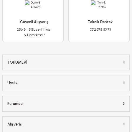
Sepete Ekle
Güvenli Alışveriş
Teknik Destek
-%11
256 Bit SSL sertifikası
0312 375 53 73
bulunmaktadır
TOHUMEVİ
Üyelik
Kurumsal
Ortanca Çiçeği Pembe - Hydrangea Mocnophylla
750,00 TL
Alışveriş
670,00 TL