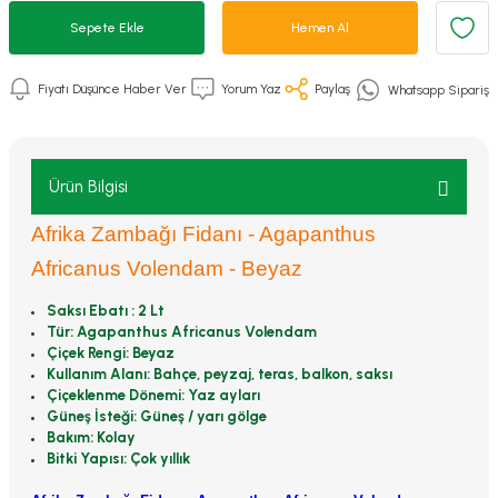
Sepete Ekle
Hemen Al
Fiyatı Düşünce Haber Ver
Yorum Yaz
Paylaş
Whatsapp Sipariş
Ürün Bilgisi
Afrika Zambağı Fidanı - Agapanthus
Africanus Volendam - Beyaz
Saksı Ebatı : 2 Lt
Tür: Agapanthus Africanus Volendam
Çiçek Rengi: Beyaz
Kullanım Alanı: Bahçe, peyzaj, teras, balkon, saksı
Çiçeklenme Dönemi: Yaz ayları
Güneş İsteği: Güneş / yarı gölge
Bakım: Kolay
Bitki Yapısı: Çok yıllık