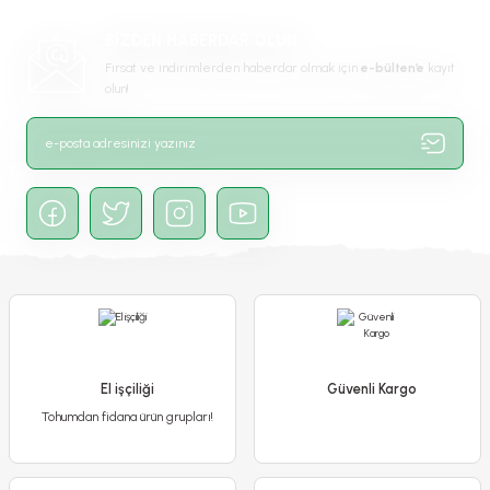
Ürün fiyatı diğer sitelerden daha pahalı.
BİZDEN HABERDAR OLUN
Bu ürüne benzer farklı alternatifler olmalı.
Fırsat ve indirimlerden haberdar olmak için
e-bülten’e
kayıt
olun!
Gönder
Ortanca Çiçeği Fuşya- Hydrangea Mocnophylla
750,00 TL
670,00 TL
El işçiliği
Güvenli Kargo
Tohumdan fidana ürün grupları!
Detaylı İncele