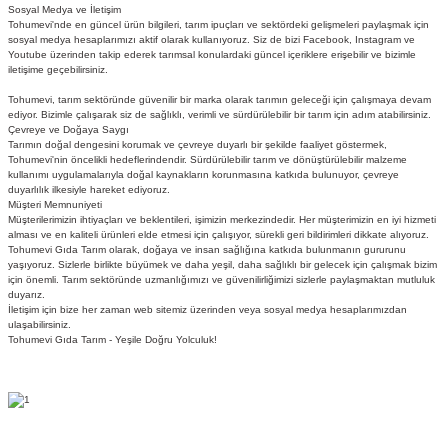
Sosyal Medya ve İletişim
Tohumevi'nde en güncel ürün bilgileri, tarım ipuçları ve sektördeki gelişmeleri paylaşmak için
sosyal medya hesaplarımızı aktif olarak kullanıyoruz. Siz de bizi Facebook, Instagram ve
Youtube üzerinden takip ederek tarımsal konulardaki güncel içeriklere erişebilir ve bizimle
iletişime geçebilirsiniz.
Tohumevi, tarım sektöründe güvenilir bir marka olarak tarımın geleceği için çalışmaya devam
ediyor. Bizimle çalışarak siz de sağlıklı, verimli ve sürdürülebilir bir tarım için adım atabilirsiniz.
Çevreye ve Doğaya Saygı
Tarımın doğal dengesini korumak ve çevreye duyarlı bir şekilde faaliyet göstermek,
Tohumevi'nin öncelikli hedeflerindendir. Sürdürülebilir tarım ve dönüştürülebilir malzeme
kullanımı uygulamalarıyla doğal kaynakların korunmasına katkıda bulunuyor, çevreye
duyarlılık ilkesiyle hareket ediyoruz.
Müşteri Memnuniyeti
Müşterilerimizin ihtiyaçları ve beklentileri, işimizin merkezindedir. Her müşterimizin en iyi hizmeti
alması ve en kaliteli ürünleri elde etmesi için çalışıyor, sürekli geri bildirimleri dikkate alıyoruz.
Tohumevi Gıda Tarım olarak, doğaya ve insan sağlığına katkıda bulunmanın gururunu
yaşıyoruz. Sizlerle birlikte büyümek ve daha yeşil, daha sağlıklı bir gelecek için çalışmak bizim
için önemli. Tarım sektöründe uzmanlığımızı ve güvenilirliğimizi sizlerle paylaşmaktan mutluluk
duyarız.
İletişim için bize her zaman web sitemiz üzerinden veya sosyal medya hesaplarımızdan
ulaşabilirsiniz.
Tohumevi Gıda Tarım - Yeşile Doğru Yolculuk!