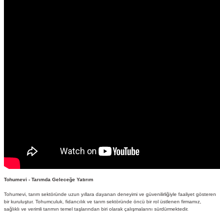
Tohumevi - Tarımda Geleceğe Yatırım
Tohumevi, tarım sektöründe uzun yıllara dayanan deneyimi ve güvenilirliğiyle faaliyet gösteren
bir kuruluştur. Tohumculuk, fidancılık ve tarım sektöründe öncü bir rol üstlenen firmamız,
sağlıklı ve verimli tarımın temel taşlarından biri olarak çalışmalarını sürdürmektedir.