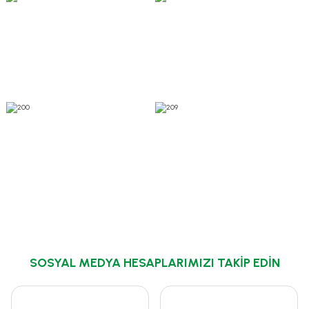
Tohumevi
Yönetim Kurulu Başkanı
Yasemin Birgören
SOSYAL MEDYA HESAPLARIMIZI TAKİP EDİN