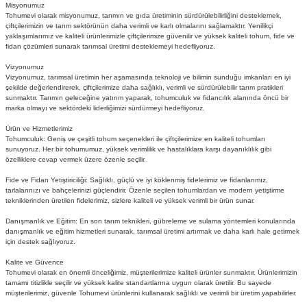
Misyonumuz
Tohumevi olarak misyonumuz, tarımın ve gıda üretiminin sürdürülebilirliğini desteklemek,
çiftçilerimizin ve tarım sektörünün daha verimli ve karlı olmalarını sağlamaktır. Yenilikçi
yaklaşımlarımız ve kaliteli ürünlerimizle çiftçilerimize güvenilir ve yüksek kaliteli tohum, fide ve
fidan çözümleri sunarak tarımsal üretimi desteklemeyi hedefliyoruz.
Vizyonumuz
Vizyonumuz, tarımsal üretimin her aşamasında teknoloji ve bilimin sunduğu imkanları en iyi
şekilde değerlendirerek, çiftçilerimize daha sağlıklı, verimli ve sürdürülebilir tarım pratikleri
sunmaktır. Tarımın geleceğine yatırım yaparak, tohumculuk ve fidancılık alanında öncü bir
marka olmayı ve sektördeki liderliğimizi sürdürmeyi hedefliyoruz.
Ürün ve Hizmetlerimiz
Tohumculuk: Geniş ve çeşitli tohum seçenekleri ile çiftçilerimize en kaliteli tohumları
sunuyoruz. Her bir tohumumuz, yüksek verimlilik ve hastalıklara karşı dayanıklılık gibi
özelliklere cevap vermek üzere özenle seçilir.
Fide ve Fidan Yetiştiriciliği: Sağlıklı, güçlü ve iyi köklenmiş fidelerimiz ve fidanlarımız,
tarlalarınızı ve bahçelerinizi güçlendirir. Özenle seçilen tohumlardan ve modern yetiştirme
tekniklerinden üretilen fidelerimiz, sizlere kaliteli ve yüksek verimli bir ürün sunar.
Danışmanlık ve Eğitim: En son tarım teknikleri, gübreleme ve sulama yöntemleri konularında
danışmanlık ve eğitim hizmetleri sunarak, tarımsal üretimi artırmak ve daha karlı hale getirmek
için destek sağlıyoruz.
Kalite ve Güvence
Tohumevi olarak en önemli önceliğimiz, müşterilerimize kaliteli ürünler sunmaktır. Ürünlerimizin
tamamı titizlikle seçilir ve yüksek kalite standartlarına uygun olarak üretilir. Bu sayede
müşterilerimiz, güvenle Tohumevi ürünlerini kullanarak sağlıklı ve verimli bir üretim yapabilirler.