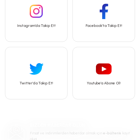
Instagram’da Takip Et!
Facebook’ta Takip Et!
Twitter’da Takip Et!
Youtube’a Abone Ol!
BİZDEN HABERDAR OLUN
Fırsat ve indirimlerden haberdar olmak için
e-bülten’e
kayıt
olun!