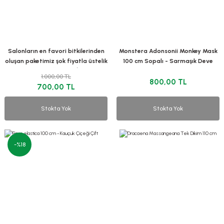
Salonların en favori bitkilerinden
Monstera Adonsonii Monkey Mask
oluşan paketimiz şok fiyatla üstelik
100 cm Sopalı - Sarmaşık Deve
KARGO ÜCRETSİZ
Tabanı
1.000,00 TL
800,00 TL
700,00 TL
Stokta Yok
Stokta Yok
-%18