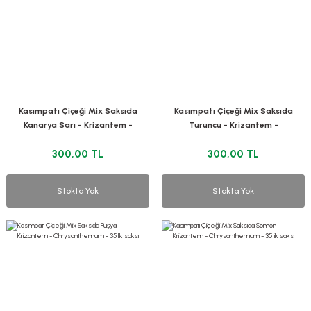
Kasımpatı Çiçeği Mix Saksıda
Kasımpatı Çiçeği Mix Saksıda
Kanarya Sarı - Krizantem -
Turuncu - Krizantem -
Chrysanthemum - 35 lik saksı
Chrysanthemum - 35 lik saksı
300,00 TL
300,00 TL
Stokta Yok
Stokta Yok