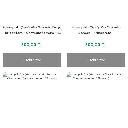
Kasımpatı Çiçeği Mix Saksıda Fuşya
Kasımpatı Çiçeği Mix Saksıda
- Krizantem - Chrysanthemum - 35
Somon - Krizantem -
lik saksı
Chrysanthemum - 35 lik saksı
300,00 TL
300,00 TL
Stokta Yok
Stokta Yok