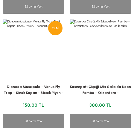
Stokta Yok
Stokta Yok
YENİ
Dionaea Muscipula - Venus Fly
Kasımpatı Çiçeği Mix Saksıda Neon
Trap - Sinek Kapan - Böcek Yiyen -
Pembe - Krizantem -
Etobur Bitki
Chrysanthemum - 35 lik saksı
150,00 TL
300,00 TL
Stokta Yok
Stokta Yok