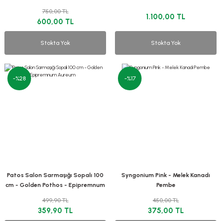
750,00 TL
1.100,00 TL
600,00 TL
Stokta Yok
Stokta Yok
-%28
-%17
Patos Salon Sarmaşığı Sopalı 100
Syngonium Pink - Melek Kanadı
cm - Golden Pothos - Epipremnum
Pembe
Aureum
499,90 TL
450,00 TL
359,90 TL
375,00 TL