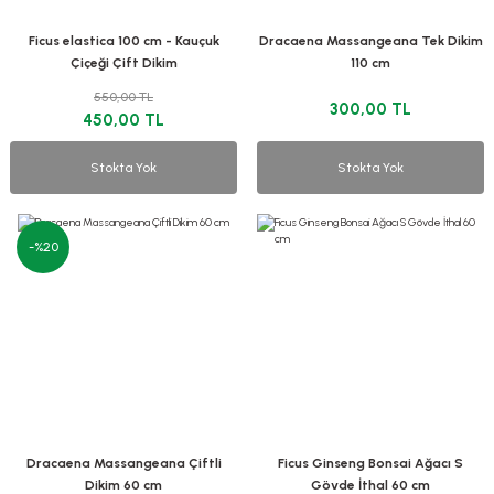
Ficus elastica 100 cm - Kauçuk
Dracaena Massangeana Tek Dikim
Çiçeği Çift Dikim
110 cm
550,00 TL
300,00 TL
450,00 TL
Stokta Yok
Stokta Yok
-%20
Dracaena Massangeana Çiftli
Ficus Ginseng Bonsai Ağacı S
Dikim 60 cm
Gövde İthal 60 cm