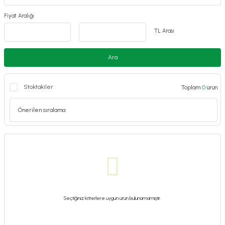
Fiyat Aralığı
TL Arası
Ara
Stoktakiler
Toplam
0
ürün
Seçtiğiniz kriterlere uygun ürün bulunamamıştır.