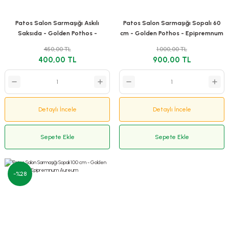
Patos Salon Sarmaşığı Askılı
Patos Salon Sarmaşığı Sopalı 60
Saksıda - Golden Pothos -
cm - Golden Pothos - Epipremnum
Epipremnum Aureum
Aureum
450,00 TL
1.000,00 TL
400,00 TL
900,00 TL
Detaylı İncele
Detaylı İncele
Sepete Ekle
Sepete Ekle
-%28