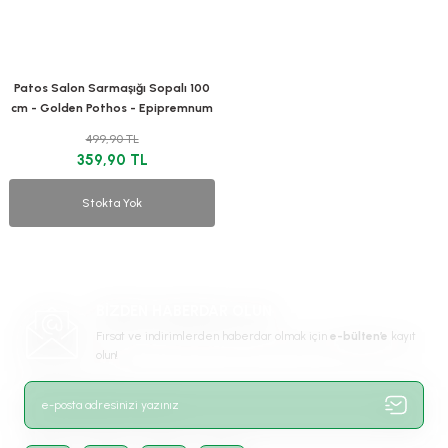
Patos Salon Sarmaşığı Sopalı 100
cm - Golden Pothos - Epipremnum
Aureum
499,90 TL
359,90 TL
Stokta Yok
BİZDEN HABERDAR OLUN
Fırsat ve indirimlerden haberdar olmak için
e-bülten’e
kayıt
olun!