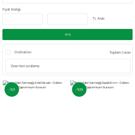
Fiyat Aralığı
TL Arası
Ara
Stoktakiler
Toplam
3
ürün
-%11
-%10