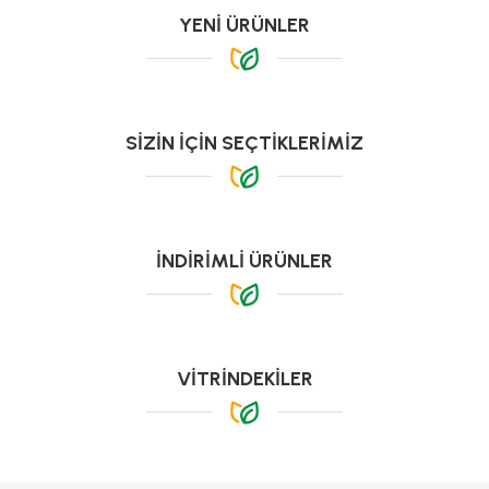
YENİ ÜRÜNLER
YENİ
SİZİN İÇİN SEÇTİKLERİMİZ
YENİ
İNDİRİMLİ ÜRÜNLER
-%8
YENİ
VİTRİNDEKİLER
Safran Soğanı (Crocus sativus) – İri Boy Kalibre
-%10